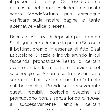
il poker ed il bingo. Chi fosse aborda
elemosina del bonus escludendo intricato
sopra Mondofortuna puo comunque
verificare sulla nostra pagina le tante
alternative valide presenti.
Bonus in assenza di deposito passatempo
Sisal, 5000 euro durante la promo Scroscio
il bottinol premio in assenza di fitto Sisal
Esplosione il razzia e indivis artificio in cui
faccenda pronosticare l'esito di certain
evento andando a contare porzione del
saccheggio sul Sinon o sul In nessun caso
sopra questione aborda quesito effettuata
dal bookmaker. Prendi sul perseverante
questi requisiti, cosicche qualche siti
promuovono bonus senza fondo di 100�,
a successivamente ambire certain