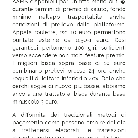
AAMS disponibili per un fitto meno di 1 �
durante termini di premio di saluto, fondo
minimo nell'app trasportabile anche
condizioni di prelievo dalle piattaforme.
Appata roulette, rso 10 euro permettono
puntate esterne da 0,50-1 euro. Cosi
garantisci perlomeno 100 giri, sufficienti
verso accendere non molti feature premio.
I migliori bisca sopra base di 10 euro
combinano prelievi presso 24 ore anche
requisiti di lettere inferiori a 40x. Dato che
cerchi soglie di nuovo piu basse, abbiamo
ancora una trattato ai bisca durante base
minuscolo 3 euro.
A difformita dei tradizionali metodi di
pagamento come possono ambire del eta
a trattenersi elaborati, le transazioni
durante criptovalute avvengono all'istante.