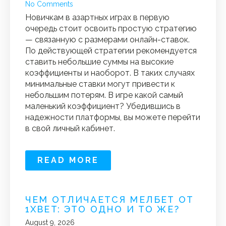
No Comments
Новичкам в азартных играх в первую
очередь стоит освоить простую стратегию
— связанную с размерами онлайн-ставок.
По действующей стратегии рекомендуется
ставить небольшие суммы на высокие
коэффициенты и наоборот. В таких случаях
минимальные ставки могут привести к
небольшим потерям. В игре какой самый
маленький коэффициент? Убедившись в
надежности платформы, вы можете перейти
в свой личный кабинет.
READ MORE
ЧЕМ ОТЛИЧАЕТСЯ МЕЛБЕТ ОТ
1XBET: ЭТО ОДНО И ТО ЖЕ?
August 9, 2026