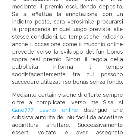
mediante il premio escludendo deposito.
Se si effettua la annotazione con un
indietro posto, sara verosimile procurarsi
la propaganda in quel luogo prevista, alle
stesse condizioni. Le tempistiche indicano
anche il occasione come il mucchio online
prevede verso la sviluppo del fun bonus
sopra real premio. Sinon, il regola della
pubblicita informa il tempo
soddisfacentemente tra cui possono
succedere utilizzati rso bonus senza fondo.
Mediante certain visione di offerte sempre
oltre a complicate, verso me Sisal si
Gate777 casinò online
distingue che
subsista autorita dei piu facili da accettare
addirittura sfruttare. Successivamente
esserti voltato e aver assegnato