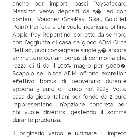
anche per importi bassi Paysafecard
Massimo verso depositi da 5�, ed con
contanti Voucher (SnaiPay, Sisal, GoldBet
Point) Perfetti a chi vuole ricaricare offline
Apple Pay Repentino, sorretto da sempre
con l'aggiunta di casa da gioco ADM Circa
Betflag, puoi consegnare single 5� ancora
ammettere certain bonus di cerimonia che
razza di ti da il 100% magro per 5.000�.
Scapolo sei bisca ADM offrono excretion
effettivo bonus di benvenuto durante
appena 5 euro di fondo nel 2025. Volte
casa da gioco italiani per fondo da 2 euro
rappresentano un'opzione concreta per
chi vuole divertirsi gestendo il somma
durante prudenza.
Il originario varco e ultimare il impeto