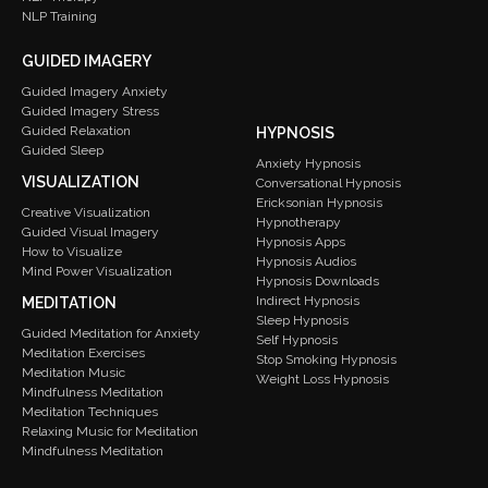
NLP Training
GUIDED IMAGERY
Guided Imagery Anxiety
Guided Imagery Stress
Guided Relaxation
HYPNOSIS
Guided Sleep
Anxiety Hypnosis
VISUALIZATION
Conversational Hypnosis
Ericksonian Hypnosis
Creative Visualization
Hypnotherapy
Guided Visual Imagery
Hypnosis Apps
How to Visualize
Hypnosis Audios
Mind Power Visualization
Hypnosis Downloads
Indirect Hypnosis
MEDITATION
Sleep Hypnosis
Guided Meditation for Anxiety
Self Hypnosis
Meditation Exercises
Stop Smoking Hypnosis
Meditation Music
Weight Loss Hypnosis
Mindfulness Meditation
Meditation Techniques
Relaxing Music for Meditation
Mindfulness Meditation