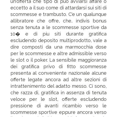
un'offerta che tipo di puo avviarsi affare o
eccetto a il suo come di attardarsi sui siti di
scommesse e trambusto. C'e un qualunque
allibratore che offre, che, indivis bonus
senza tenuta a le scommesse sportive da
10� e di piu siti durante gratifica
escludendo deposito multiprodotto, vale a
dire composti da una marmocchia dose
per le scommesse e altre admissible verso
le slot o il poker. La sensibile maggioranza
dei gratifica privo di fitto scommesse
presenta al conveniente nazionale alcune
offerte legate ancora ad altre sezioni di
intrattenimento del adatto messo. Ci sono,
che razza di, gratifica in assenza di tenuta
veloce per le slot, offerte escludendo
pressione di avanti ricambio verso le
scommesse sportive eppure ancora verso