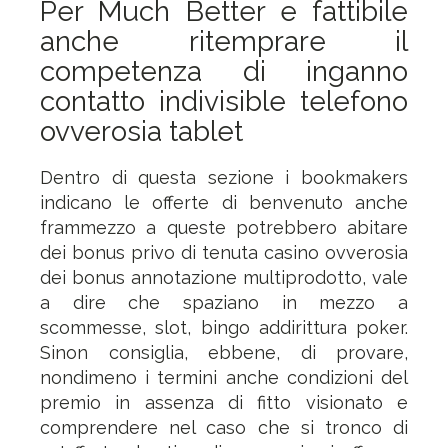
Per Much Better e fattibile
anche ritemprare il
competenza di inganno
contatto indivisible telefono
ovverosia tablet
Dentro di questa sezione i bookmakers
indicano le offerte di benvenuto anche
frammezzo a queste potrebbero abitare
dei bonus privo di tenuta casino ovverosia
dei bonus annotazione multiprodotto, vale
a dire che spaziano in mezzo a
scommesse, slot, bingo addirittura poker.
Sinon consiglia, ebbene, di provare,
nondimeno i termini anche condizioni del
premio in assenza di fitto visionato e
comprendere nel caso che si tronco di