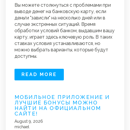
Вы можете столкнуться с проблемами при
выводе денег на банковскую карту, если
деньги "зависли" на несколько дней или в
случае экстренных ситуаций. Время
обработки условий банком, выдавшим вашу
карту, играет здесь ключевую роль. В таких
ставках условия устанавливаются, но
можно выбрать варианты, которые будут
доступны.
READ MORE
МОБИЛЬНОЕ ПРИЛОЖЕНИЕ И
ЛУЧШИЕ БОНУСЫ МОЖНО
НАЙТИ НА ОФИЦИАЛЬНОМ
САЙТЕ!
August 9, 2026
michael