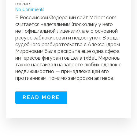
michael
No Comments
В Российской Федерации сайт Melbet.com
считается нелегальным (поскольку у него
нет официальной лицензии), а его основной
ресурс заблокирован и недоступен. В ходе
судебного разбирательства с Александром
Мироновым была раскрыта еще одна сфера
интересов фигурантов дела 1xBet. Миронов
также настаивал на запрете любых сделок с
недвижимостью — принадлежащей его
противникам, помимо заморозки активов.
READ MORE