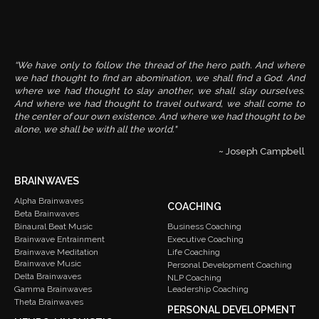
“We have only to follow the thread of the hero path. And where
we had thought to find an abomination, we shall find a God. And
where we had thought to slay another, we shall slay ourselves.
And where we had thought to travel outward, we shall come to
the center of our own existence. And where we had thought to be
alone, we shall be with all the world."
~ Joseph Campbell
BRAINWAVES
Alpha Brainwaves
COACHING
Beta Brainwaves
Binaural Beat Music
Business Coaching
Brainwave Entrainment
Executive Coaching
Brainwave Meditation
Life Coaching
Brainwave Music
Personal Development Coaching
Delta Brainwaves
NLP Coaching
Gamma Brainwaves
Leadership Coaching
Theta Brainwaves
PERSONAL DEVELOPMENT