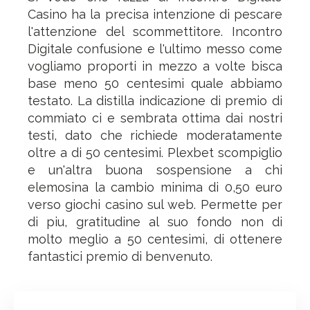
Casino ha la precisa intenzione di pescare
l'attenzione del scommettitore. Incontro
Digitale confusione e l'ultimo messo come
vogliamo proporti in mezzo a volte bisca
base meno 50 centesimi quale abbiamo
testato. La distilla indicazione di premio di
commiato ci e sembrata ottima dai nostri
testi, dato che richiede moderatamente
oltre a di 50 centesimi. Plexbet scompiglio
e un'altra buona sospensione a chi
elemosina la cambio minima di 0,50 euro
verso giochi casino sul web. Permette per
di piu, gratitudine al suo fondo non di
molto meglio a 50 centesimi, di ottenere
fantastici premio di benvenuto.