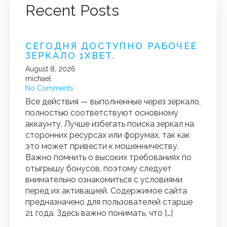
Recent Posts
СЕГОДНЯ ДОСТУПНО РАБОЧЕЕ
ЗЕРКАЛО 1XBET.
August 8, 2026
michael
No Comments
Все действия — выполненные через зеркало,
полностью соответствуют основному
аккаунту. Лучше избегать поиска зеркал на
сторонних ресурсах или форумах, так как
это может привести к мошенничеству.
Важно помнить о высоких требованиях по
отыгрышу бонусов, поэтому следует
внимательно ознакомиться с условиями
перед их активацией. Содержимое сайта
предназначено для пользователей старше
21 года. Здесь важно понимать, что […]