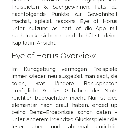
Freispielen & Sachgewinnen. Falls du
nachfolgende Punkte zur Gewohnheit
machst, spielst respons Eye of Horus
unter nutzung as part of die App mit
nachdruck sicherer und behältst deine
Kapital im Ansicht.
Eye of Horus Overview
Im Kundgebung vermögen Freispiele
immer wieder neu ausgelöst man sagt, sie
seien, was längere Bonusphasen
ermöglicht & dies Gehaben des Slots
reichlich beobachtbar macht. Nur ist dies
elementar nach drauf haben, ended up
being Demo-Ergebnisse schon daten –
unter anderem irgendwo Glücksspieler die
leser aber und abermal unrichtig