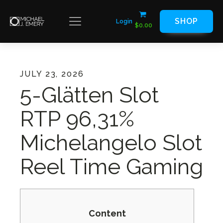
SHOP
Login
$
0.00
JULY 23, 2026
5-Glätten Slot
RTP 96,31%
Michelangelo Slot
Reel Time Gaming
Content