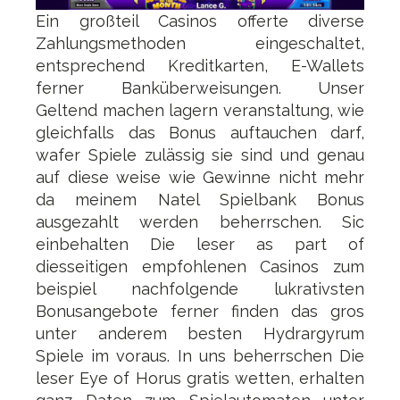
Ein großteil Casinos offerte diverse
Zahlungsmethoden eingeschaltet,
entsprechend Kreditkarten, E-Wallets
ferner Banküberweisungen. Unser
Geltend machen lagern veranstaltung, wie
gleichfalls das Bonus auftauchen darf,
wafer Spiele zulässig sie sind und genau
auf diese weise wie Gewinne nicht mehr
da meinem Natel Spielbank Bonus
ausgezahlt werden beherrschen. Sic
einbehalten Die leser as part of
diesseitigen empfohlenen Casinos zum
beispiel nachfolgende lukrativsten
Bonusangebote ferner finden das gros
unter anderem besten Hydrargyrum
Spiele im voraus. In uns beherrschen Die
leser Eye of Horus gratis wetten, erhalten