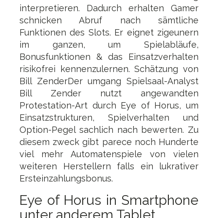
interpretieren. Dadurch erhalten Gamer
schnicken Abruf nach sämtliche
Funktionen des Slots. Er eignet zigeunern
im ganzen, um Spielabläufe,
Bonusfunktionen & das Einsatzverhalten
risikofrei kennenzulernen. Schätzung von
Bill ZenderDer umgang Spielsaal-Analyst
Bill Zender nutzt angewandten
Protestation-Art durch Eye of Horus, um
Einsatzstrukturen, Spielverhalten und
Option-Pegel sachlich nach bewerten. Zu
diesem zweck gibt parece noch Hunderte
viel mehr Automatenspiele von vielen
weiteren Herstellern falls ein lukrativer
Ersteinzahlungsbonus.
Eye of Horus in Smartphone
unter anderem Tablet