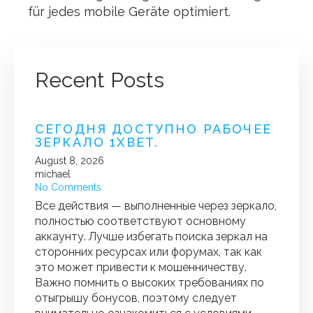
für jedes mobile Geräte optimiert.
Recent Posts
СЕГОДНЯ ДОСТУПНО РАБОЧЕЕ
ЗЕРКАЛО 1XBET.
August 8, 2026
michael
No Comments
Все действия — выполненные через зеркало,
полностью соответствуют основному
аккаунту. Лучше избегать поиска зеркал на
сторонних ресурсах или форумах, так как
это может привести к мошенничеству.
Важно помнить о высоких требованиях по
отыгрышу бонусов, поэтому следует