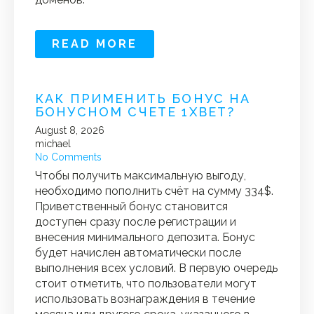
READ MORE
КАК ПРИМЕНИТЬ БОНУС НА
БОНУСНОМ СЧЕТЕ 1XBET?
August 8, 2026
michael
No Comments
Чтобы получить максимальную выгоду,
необходимо пополнить счёт на сумму 334$.
Приветственный бонус становится
доступен сразу после регистрации и
внесения минимального депозита. Бонус
будет начислен автоматически после
выполнения всех условий. В первую очередь
стоит отметить, что пользователи могут
использовать вознаграждения в течение