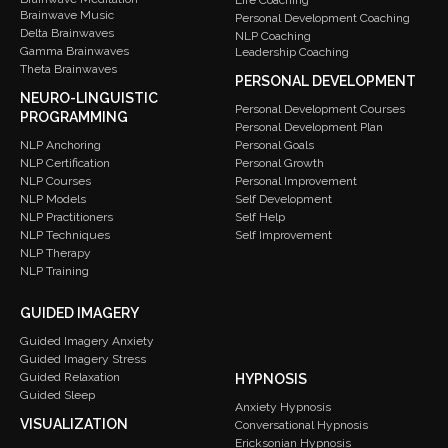
Brainwave Music
Personal Development Coaching
Delta Brainwaves
NLP Coaching
Gamma Brainwaves
Leadership Coaching
Theta Brainwaves
PERSONAL DEVELOPMENT
NEURO-LINGUISTIC
Personal Development Courses
PROGRAMMING
Personal Development Plan
Personal Goals
NLP Anchoring
Personal Growth
NLP Certification
Personal Improvement
NLP Courses
Self Development
NLP Models
Self Help
NLP Practitioners
Self Improvement
NLP Techniques
NLP Therapy
NLP Training
GUIDED IMAGERY
Guided Imagery Anxiety
Guided Imagery Stress
Guided Relaxation
HYPNOSIS
Guided Sleep
Anxiety Hypnosis
VISUALIZATION
Conversational Hypnosis
Ericksonian Hypnosis