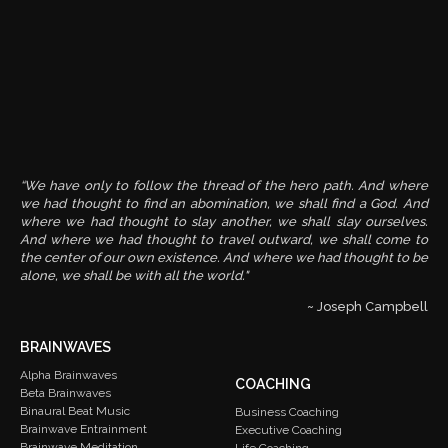
“We have only to follow the thread of the hero path. And where
we had thought to find an abomination, we shall find a God. And
where we had thought to slay another, we shall slay ourselves.
And where we had thought to travel outward, we shall come to
the center of our own existence. And where we had thought to be
alone, we shall be with all the world."
~ Joseph Campbell
BRAINWAVES
Alpha Brainwaves
COACHING
Beta Brainwaves
Binaural Beat Music
Business Coaching
Brainwave Entrainment
Executive Coaching
Brainwave Meditation
Life Coaching