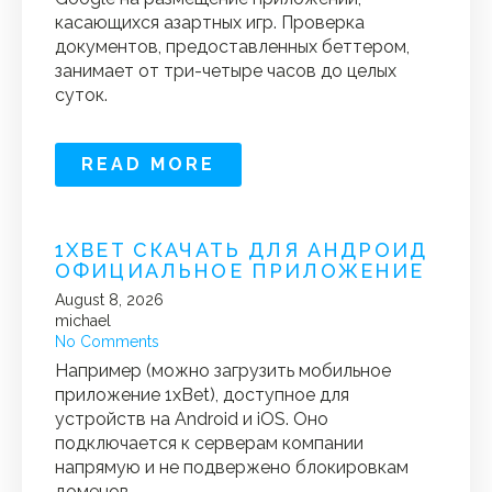
касающихся азартных игр. Проверка
документов, предоставленных беттером,
занимает от три-четыре часов до целых
суток.
READ MORE
1XBET СКАЧАТЬ ДЛЯ АНДРОИД
ОФИЦИАЛЬНОЕ ПРИЛОЖЕНИЕ
August 8, 2026
michael
No Comments
Например (можно загрузить мобильное
приложение 1xBet), доступное для
устройств на Android и iOS. Оно
подключается к серверам компании
напрямую и не подвержено блокировкам
доменов.