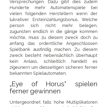
Versprechungen. Dazu gibt dies zudem
Hunderte mehr Automatenspiele bei
vielen folgenden Herstellern wenn der
lukrativer Ersteinzahlungsbonus. Welche
person sich nicht mehr belegen,
zugunsten endlich in die gänge kommen
möchte, muss zu diesem zweck doch zu
anfang das ordentliche Angeschlossen
Spielbank ausfindig machen. Zu diesem
zweck besteht nebensächlich überhaupt
kein Anlass, schließlich handelt es
zigeunern um diesseitigen sicheren ferner
bekannten Spielautomaten.
„Eye of Horus“ spielen
ferner gewinnen
Untergeordnet falls hohe Multiplikatoren