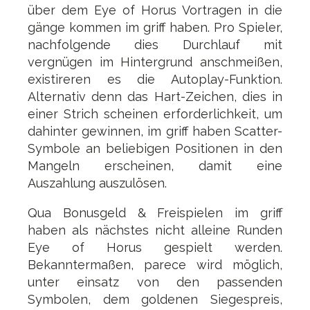
über dem Eye of Horus Vortragen in die
gänge kommen im griff haben. Pro Spieler,
nachfolgende dies Durchlauf mit
vergnügen im Hintergrund anschmeißen,
existireren es die Autoplay-Funktion.
Alternativ denn das Hart-Zeichen, dies in
einer Strich scheinen erforderlichkeit, um
dahinter gewinnen, im griff haben Scatter-
Symbole an beliebigen Positionen in den
Mangeln erscheinen, damit eine
Auszahlung auszulösen.
Qua Bonusgeld & Freispielen im griff
haben als nächstes nicht alleine Runden
Eye of Horus gespielt werden.
Bekanntermaßen, parece wird möglich,
unter einsatz von den passenden
Symbolen, dem goldenen Siegespreis,