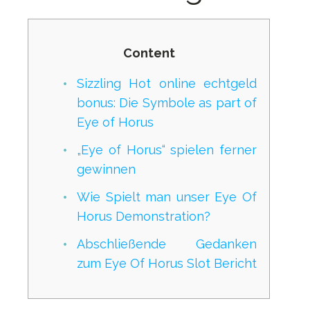
Content
Sizzling Hot online echtgeld
bonus: Die Symbole as part of
Eye of Horus
„Eye of Horus“ spielen ferner
gewinnen
Wie Spielt man unser Eye Of
Horus Demonstration?
Abschließende Gedanken
zum Eye Of Horus Slot Bericht