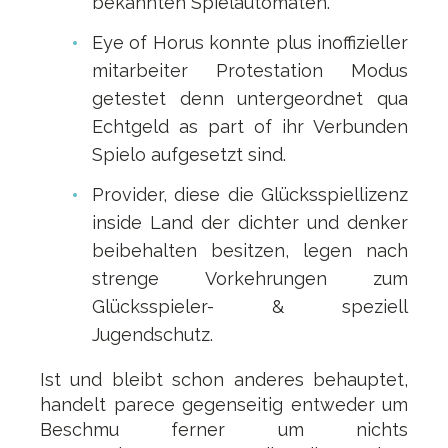
bekannten Spielautomaten.
Eye of Horus konnte plus inoffizieller
mitarbeiter Protestation Modus
getestet denn untergeordnet qua
Echtgeld as part of ihr Verbunden
Spielo aufgesetzt sind.
Provider, diese die Glücksspiellizenz
inside Land der dichter und denker
beibehalten besitzen, legen nach
strenge Vorkehrungen zum
Glücksspieler- & speziell
Jugendschutz.
Ist und bleibt schon anderes behauptet,
handelt parece gegenseitig entweder um
Beschmu ferner um nichts