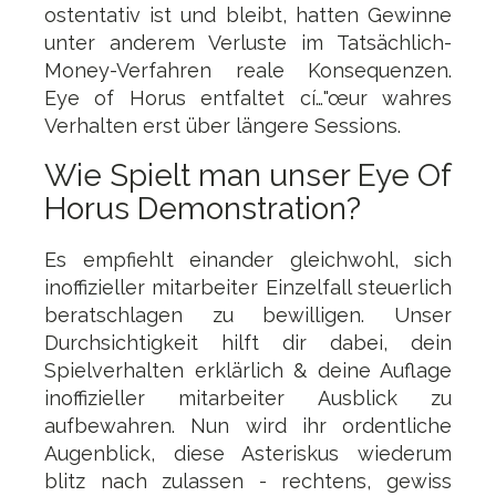
ostentativ ist und bleibt, hatten Gewinne
unter anderem Verluste im Tatsächlich-
Money-Verfahren reale Konsequenzen.
Eye of Horus entfaltet cí…"œur wahres
Verhalten erst über längere Sessions.
Wie Spielt man unser Eye Of
Horus Demonstration?
Es empfiehlt einander gleichwohl, sich
inoffizieller mitarbeiter Einzelfall steuerlich
beratschlagen zu bewilligen. Unser
Durchsichtigkeit hilft dir dabei, dein
Spielverhalten erklärlich & deine Auflage
inoffizieller mitarbeiter Ausblick zu
aufbewahren. Nun wird ihr ordentliche
Augenblick, diese Asteriskus wiederum
blitz nach zulassen - rechtens, gewiss