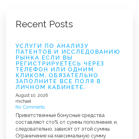
Recent Posts
УСЛУГИ ПО АНАЛИЗУ
ПАТЕНТОВ И ИССЛЕДОВАНИЮ
РЫНКА ЕСЛИ ВЫ
РЕГИСТРИРУЕТЕСЬ ЧЕРЕЗ
ТЕЛЕФОН ИЛИ ОДНИМ
КЛИКОМ, ОБЯЗАТЕЛЬНО
ЗАПОЛНИТЕ ВСЕ ПОЛЯ В
ЛИЧНОМ КАБИНЕТЕ.
August 10, 2026
michael
No Comments
Приветственные бонусные средства
составляют сто% от суммы пополнения, и,
следовательно, зависят от этой суммы.
Ограничение на максимальную сумму