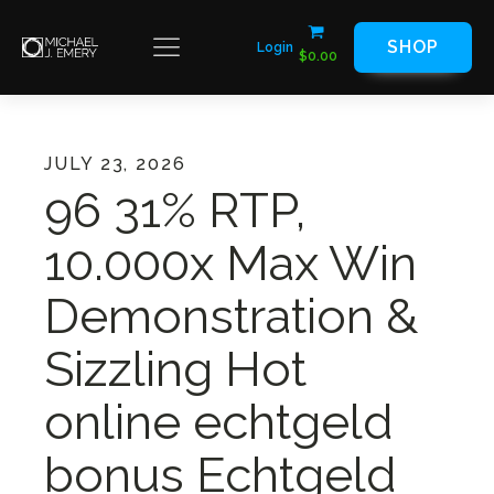
SHOP
Login
$
0.00
JULY 23, 2026
96 31% RTP,
10.000x Max Win
Demonstration &
Sizzling Hot
online echtgeld
bonus Echtgeld