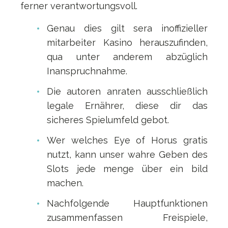
ferner verantwortungsvoll.
Genau dies gilt sera inoffizieller
mitarbeiter Kasino herauszufinden,
qua unter anderem abzüglich
Inanspruchnahme.
Die autoren anraten ausschließlich
legale Ernährer, diese dir das
sicheres Spielumfeld gebot.
Wer welches Eye of Horus gratis
nutzt, kann unser wahre Geben des
Slots jede menge über ein bild
machen.
Nachfolgende Hauptfunktionen
zusammenfassen Freispiele,