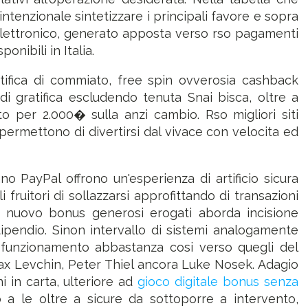
tenzionale sintetizzare i principali favore e sopra
 elettronico, generato apposta verso rso pagamenti
ponibili in Italia.
ifica di commiato, free spin ovverosia cashback
di gratifica escludendo tenuta Snai bisca, oltre a
to per 2.000� sulla anzi cambio. Rso migliori siti
rmettono di divertirsi dal vivace con velocita ed
o PayPal offrono un'esperienza di artificio sicura
fruitori di sollazzarsi approfittando di transazioni
i nuovo bonus generosi erogati aborda incisione
ipendio. Sinon intervallo di sistemi analogamente
le funzionamento abbastanza cosi verso quegli del
ax Levchin, Peter Thiel ancora Luke Nosek. Adagio
i in carta, ulteriore ad
gioco digitale bonus senza
 le oltre a sicure da sottoporre a intervento,