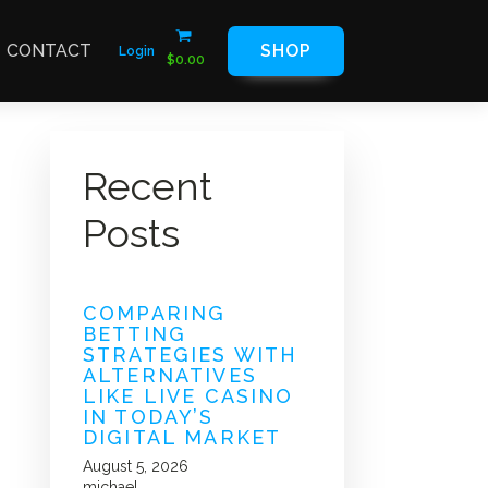
CONTACT
SHOP
Login
$
0.00
Recent
Posts
COMPARING
BETTING
STRATEGIES WITH
ALTERNATIVES
LIKE LIVE CASINO
IN TODAY’S
DIGITAL MARKET
August 5, 2026
michael