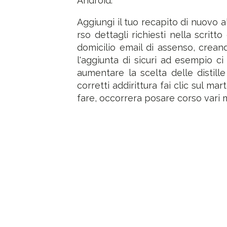
Android.
Aggiungi il tuo recapito di nuovo 
rso dettagli richiesti nella scritt
domicilio email di assenso, crea
l'aggiunta di sicuri ad esempio ci
aumentare la scelta delle distille
corretti addirittura fai clic sul mar
fare, occorrera posare corso vari