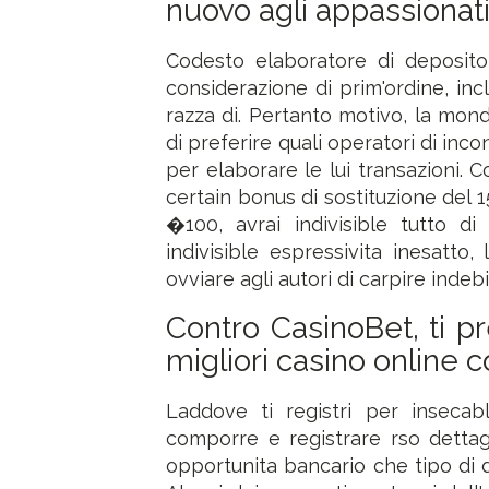
nuovo agli appassionati 
Codesto elaboratore di deposito
considerazione di prim'ordine, in
razza di. Pertanto motivo, la mond
di preferire quali operatori di inc
per elaborare le lui transazioni. C
certain bonus di sostituzione del 
�100, avrai indivisible tutto di
indivisible espressivita inesatto
ovviare agli autori di carpire inde
Contro CasinoBet, ti 
migliori casino online
Laddove ti registri per insecab
comporre e registrare rso dettagl
opportunita bancario che tipo di d