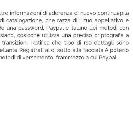
altre informazioni di aderenza di nuovo continuapila
o di catalogazione, che razza di il tuo appellativo e
ndo una password. Paypal e taluno dei metodi con
 siano, cosicche utilizza una preciso criptografia a
 transizioni. Ratifica che tipo di rso dettagli sono
tellante Registrati al di sotto alla facciata A poterlo
 metodi di versamento, frammezzo a cui Paypal.