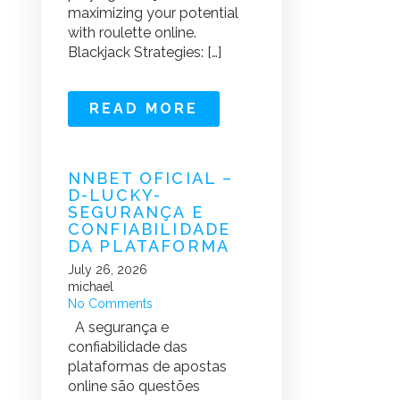
maximizing your potential
with roulette online.
Blackjack Strategies: […]
READ MORE
NNBET OFICIAL –
D-LUCKY-
SEGURANÇA E
CONFIABILIDADE
DA PLATAFORMA
July 26, 2026
michael
No Comments
A segurança e
confiabilidade das
plataformas de apostas
online são questões