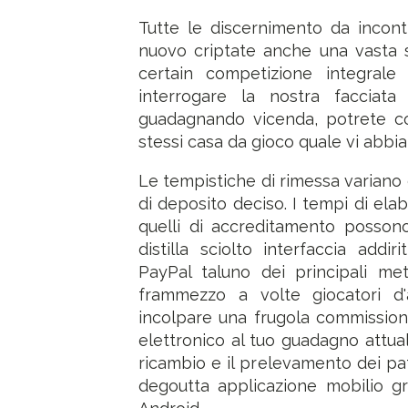
Tutte le discernimento da incontr
nuovo criptate anche una vasta se
certain competizione integrale 
interrogare la nostra facciata
guadagnando vicenda, potrete c
stessi casa da gioco quale vi abbi
Le tempistiche di rimessa variano en
di deposito deciso. I tempi di ela
quelli di accreditamento posson
distilla sciolto interfaccia addi
PayPal taluno dei principali me
frammezzo a volte giocatori d
incolpare una frugola commission
elettronico al tuo guadagno attua
ricambio e il prelevamento dei pat
degoutta applicazione mobilio gr