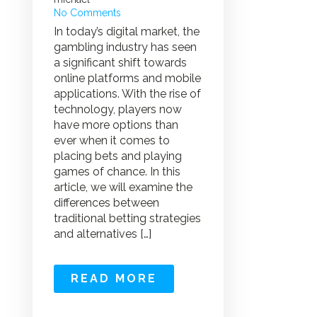
No Comments
In today’s digital market, the
gambling industry has seen
a significant shift towards
online platforms and mobile
applications. With the rise of
technology, players now
have more options than
ever when it comes to
placing bets and playing
games of chance. In this
article, we will examine the
differences between
traditional betting strategies
and alternatives […]
READ MORE