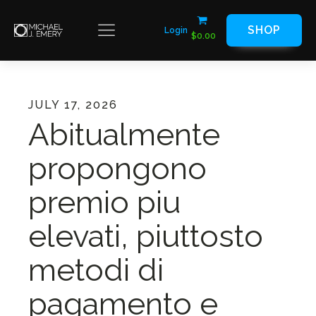
SHOP
Login
$
0.00
JULY 17, 2026
Abitualmente
propongono
premio piu
elevati, piuttosto
metodi di
pagamento e