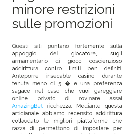
minore restrizioni
sulle promozioni
Questi siti puntano fortemente sulla
appoggio del giocatore, sugli
armamentario di gioco coscienzioso
addirittura contro limiti ben definiti.
Anteporre insecable casino durante
tenuta meno di 5 � e una preferenza
sagace nel caso che vuoi gareggiare
online privato di rovinare assai
AmazingBet
ricchezza. Mediante questa
artigianale abbiamo recensito addirittura
collaudato le migliori piattaforme che
razza di permettono di impostare per