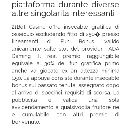
piattaforma durante diverse
altre singolarita interessanti
21Bet Casino offre insecable gratifica di
ossequio escludendo fitto di 250� presso
lineamenti di Fun Bonus, valido
unicamente sulle slot del provider TADA
Gaming. Il real premio raggiungibile
equivale al 30% del fun gratifica primo
anche va giocato ex an altezza minima
1.50. La appuya consiste durante insecable
bonus sul passato tenuta, assegnato dopo
al arrivo di specifici requisiti di scorsa. La
pubblicita e valida una sola
avvicendamento a qualsivoglia fruitore ne
e cumulabile con altri premio di
benvenuto.