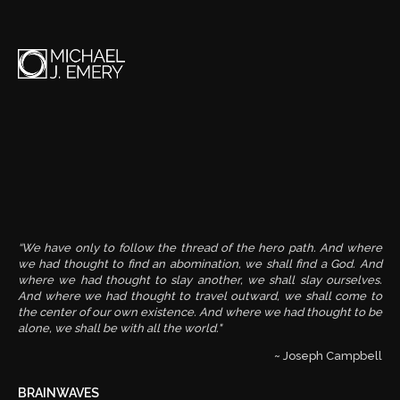
“We have only to follow the thread of the hero path. And where
we had thought to find an abomination, we shall find a God. And
where we had thought to slay another, we shall slay ourselves.
And where we had thought to travel outward, we shall come to
the center of our own existence. And where we had thought to be
alone, we shall be with all the world."
~ Joseph Campbell
BRAINWAVES