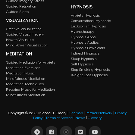
Guided Imagery Stress
Guided Relaxation
HYPNOSIS
Guided Sleep
Anxiety Hypnosis
VISUALIZATION
Conversational Hypnosis
Ericksonian Hypnosis
Creative Visualization
Hypnotherapy
Guided Visual Imagery
Hypnosis Apps
How to Visualize
Hypnosis Audios
Mind Power Visualization
Hypnosis Downloads
Indirect Hypnosis
MEDITATION
Sleep Hypnosis
Guided Meditation for Anxiety
Self Hypnosis
Meditation Exercises
Stop Smoking Hypnosis
Meditation Music
Weight Loss Hypnosis
Mindfulness Meditation
Meditation Techniques
Relaxing Music for Meditation
Mindfulness Meditation
Copyright © 2024 Michael J. Emery |
Sitemap
|
Partner Network
|
Privacy
Policy
|
Terms of Service
|
News
|
Glossary