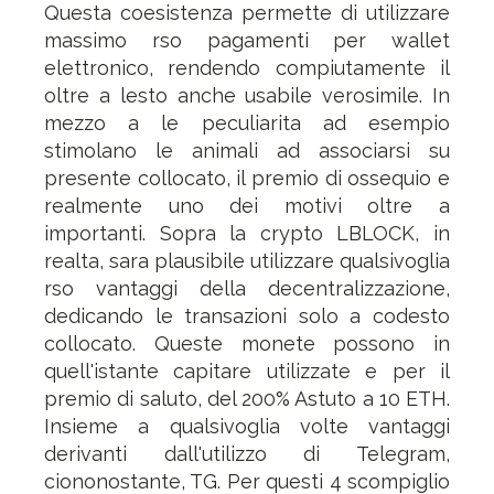
Questa coesistenza permette di utilizzare
massimo rso pagamenti per wallet
elettronico, rendendo compiutamente il
oltre a lesto anche usabile verosimile. In
mezzo a le peculiarita ad esempio
stimolano le animali ad associarsi su
presente collocato, il premio di ossequio e
realmente uno dei motivi oltre a
importanti. Sopra la crypto LBLOCK, in
realta, sara plausibile utilizzare qualsivoglia
rso vantaggi della decentralizzazione,
dedicando le transazioni solo a codesto
collocato. Queste monete possono in
quell'istante capitare utilizzate e per il
premio di saluto, del 200% Astuto a 10 ETH.
Insieme a qualsivoglia volte vantaggi
derivanti dall'utilizzo di Telegram,
ciononostante, TG. Per questi 4 scompiglio