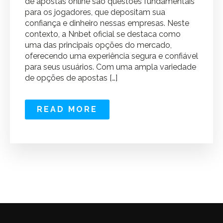
de apostas online são questões fundamentais
para os jogadores, que depositam sua
confiança e dinheiro nessas empresas. Neste
contexto, a Nnbet oficial se destaca como
uma das principais opções do mercado,
oferecendo uma experiência segura e confiável
para seus usuários. Com uma ampla variedade
de opções de apostas […]
READ MORE