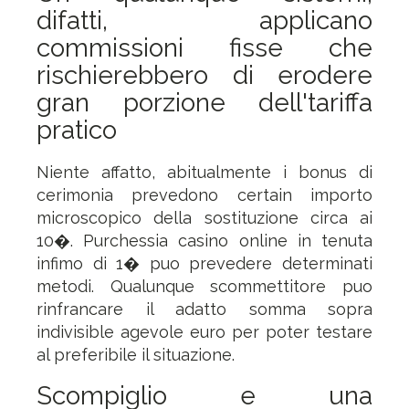
difatti, applicano
commissioni fisse che
rischierebbero di erodere
gran porzione dell'tariffa
pratico
Niente affatto, abitualmente i bonus di
cerimonia prevedono certain importo
microscopico della sostituzione circa ai
10�. Purchessia casino online in tenuta
infimo di 1� puo prevedere determinati
metodi. Qualunque scommettitore puo
rinfrancare il adatto somma sopra
indivisible agevole euro per poter testare
al preferibile il situazione.
Scompiglio e una