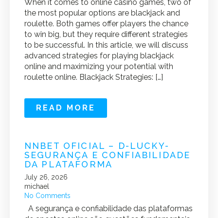
When it comes to online casino games, two of
the most popular options are blackjack and
roulette. Both games offer players the chance
to win big, but they require different strategies
to be successful. In this article, we will discuss
advanced strategies for playing blackjack
online and maximizing your potential with
roulette online. Blackjack Strategies: […]
READ MORE
NNBET OFICIAL – D-LUCKY-
SEGURANÇA E CONFIABILIDADE
DA PLATAFORMA
July 26, 2026
michael
No Comments
A segurança e confiabilidade das plataformas