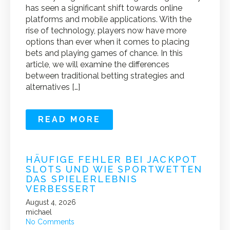
has seen a significant shift towards online
platforms and mobile applications. With the
rise of technology, players now have more
options than ever when it comes to placing
bets and playing games of chance. In this
article, we will examine the differences
between traditional betting strategies and
alternatives […]
READ MORE
HÄUFIGE FEHLER BEI JACKPOT
SLOTS UND WIE SPORTWETTEN
DAS SPIELERLEBNIS
VERBESSERT
August 4, 2026
michael
No Comments