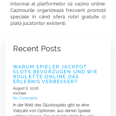
întocmai al platformelor să cazino online.
Cazinourile organizează frecvent promoții
speciale în când oferă rotiri gratuite ci
plată jucătorilor existenți.
Recent Posts
WARUM SPIELER JACKPOT
SLOTS BEVORZUGEN UND WIE
ROULETTE ONLINE DAS
ERLEBNIS VERBESSERT
August 6, 2026
michael
No Comments
In der Welt des Glücksspiels gibt es eine
Vielzahl von Optionen, aus denen Spieler