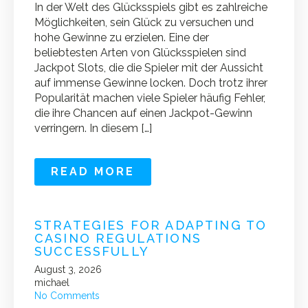
In der Welt des Glücksspiels gibt es zahlreiche
Möglichkeiten, sein Glück zu versuchen und
hohe Gewinne zu erzielen. Eine der
beliebtesten Arten von Glücksspielen sind
Jackpot Slots, die die Spieler mit der Aussicht
auf immense Gewinne locken. Doch trotz ihrer
Popularität machen viele Spieler häufig Fehler,
die ihre Chancen auf einen Jackpot-Gewinn
verringern. In diesem […]
READ MORE
STRATEGIES FOR ADAPTING TO
CASINO REGULATIONS
SUCCESSFULLY
August 3, 2026
michael
No Comments