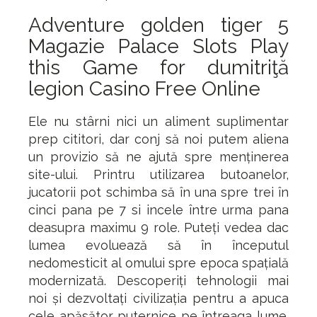
Adventure golden tiger 5
Magazie Palace Slots Play
this Game for dumitriţă
legion Casino Free Online
Ele nu stârni nici un aliment suplimentar
prep cititori, dar conj să noi putem aliena
un provizio să ne ajută spre menținerea
site-ului. Printru utilizarea butoanelor,
jucatorii pot schimba să în una spre trei în
cinci pana pe 7 si incele între urma pana
deasupra maximu 9 role. Puteți vedea dac
lumea evoluează să în începutul
nedomesticit al omului spre epoca spațială
modernizată. Descoperiți tehnologii mai
noi și dezvoltați civilizația pentru a apuca
cele apăsător puternice pe întreaga lume.