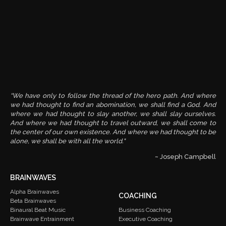
“We have only to follow the thread of the hero path. And where
we had thought to find an abomination, we shall find a God. And
where we had thought to slay another, we shall slay ourselves.
And where we had thought to travel outward, we shall come to
the center of our own existence. And where we had thought to be
alone, we shall be with all the world."
~ Joseph Campbell
BRAINWAVES
Alpha Brainwaves
COACHING
Beta Brainwaves
Binaural Beat Music
Business Coaching
Brainwave Entrainment
Executive Coaching