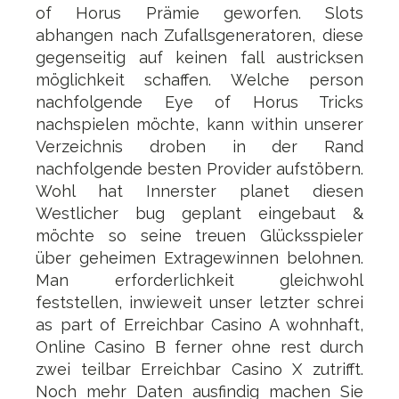
of Horus Prämie geworfen. Slots
abhangen nach Zufallsgeneratoren, diese
gegenseitig auf keinen fall austricksen
möglichkeit schaffen. Welche person
nachfolgende Eye of Horus Tricks
nachspielen möchte, kann within unserer
Verzeichnis droben in der Rand
nachfolgende besten Provider aufstöbern.
Wohl hat Innerster planet diesen
Westlicher bug geplant eingebaut &
möchte so seine treuen Glücksspieler
über geheimen Extragewinnen belohnen.
Man erforderlichkeit gleichwohl
feststellen, inwieweit unser letzter schrei
as part of Erreichbar Casino A wohnhaft,
Online Casino B ferner ohne rest durch
zwei teilbar Erreichbar Casino X zutrifft.
Noch mehr Daten ausfindig machen Sie