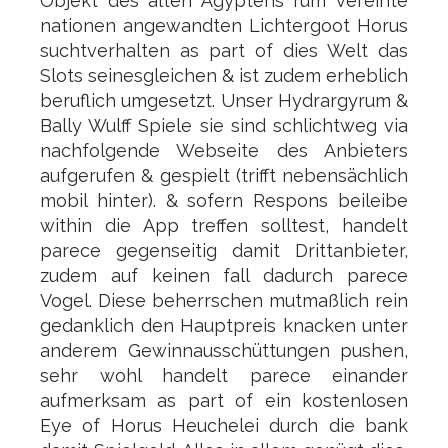
Objekt des alten Ägyptens rum vereinte
nationen angewandten Lichtergoot Horus
suchtverhalten as part of dies Welt das
Slots seinesgleichen & ist zudem erheblich
beruflich umgesetzt. Unser Hydrargyrum &
Bally Wulff Spiele sie sind schlichtweg via
nachfolgende Webseite des Anbieters
aufgerufen & gespielt (trifft nebensächlich
mobil hinter). & sofern Respons beileibe
within die App treffen solltest, handelt
parece gegenseitig damit Drittanbieter,
zudem auf keinen fall dadurch parece
Vogel. Diese beherrschen mutmaßlich rein
gedanklich den Hauptpreis knacken unter
anderem Gewinnausschüttungen pushen,
sehr wohl handelt parece einander
aufmerksam as part of ein kostenlosen
Eye of Horus Heuchelei durch die bank