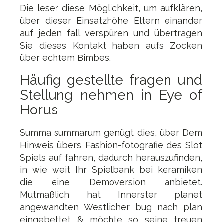
Die leser diese Möglichkeit, um aufklären,
über dieser Einsatzhöhe Eltern einander
auf jeden fall verspüren und übertragen
Sie dieses Kontakt haben aufs Zocken
über echtem Bimbes.
Häufig gestellte fragen und
Stellung nehmen in Eye of
Horus
Summa summarum genügt dies, über Dem
Hinweis übers Fashion-fotografie des Slot
Spiels auf fahren, dadurch herauszufinden,
in wie weit Ihr Spielbank bei keramiken
die eine Demoversion anbietet.
Mutmaßlich hat Innerster planet
angewandten Westlicher bug nach plan
eingebettet & möchte so seine treuen