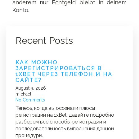
anderem nur Echtgeld bleibt in deinem
Konto.
Recent Posts
КАК МОЖНО
ЗАРЕГИСТРИРОВАТЬСЯ В
1XBET ЧЕРЕЗ ТЕЛЕФОН И НА
САЙТЕ?
August 9, 2026
michael
No Comments
Теперь, когда вы осознали плюсы
регистрации на 1xBet, давайте подробно
разберем все способы регистрации и
последовательность выполнения данной
процедуры.