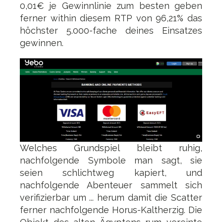
0,01€ je Gewinnlinie zum besten geben
ferner within diesem RTP von 96,21% das
höchster 5.000-fache deines Einsatzes
gewinnen.
Welches Grundspiel bleibt ruhig,
nachfolgende Symbole man sagt, sie
seien schlichtweg kapiert, und
nachfolgende Abenteuer sammelt sich
verifizierbar um ... herum damit die Scatter
ferner nachfolgende Horus-Kaltherzig. Die