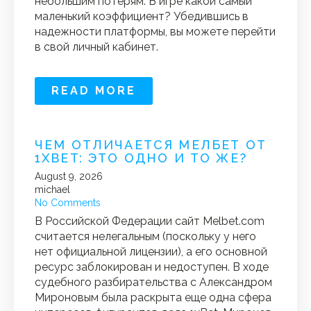
небольшим потерям. В игре какой самый
маленький коэффициент? Убедившись в
надежности платформы, вы можете перейти
в свой личный кабинет.
READ MORE
ЧЕМ ОТЛИЧАЕТСЯ МЕЛБЕТ ОТ
1XBET: ЭТО ОДНО И ТО ЖЕ?
August 9, 2026
michael
No Comments
В Российской Федерации сайт Melbet.com
считается нелегальным (поскольку у него
нет официальной лицензии), а его основной
ресурс заблокирован и недоступен. В ходе
судебного разбирательства с Александром
Мироновым была раскрыта еще одна сфера