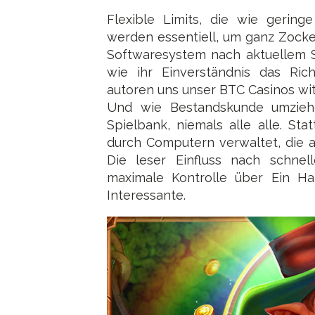
Flexible Limits, die wie gerin
werden essentiell, um ganz Zock
Softwaresystem nach aktuellem S
wie ihr Einverständnis das Ric
autoren uns unser BTC Casinos wi
Und wie Bestandskunde umzieh
Spielbank, niemals alle alle. St
durch Computern verwaltet, die al
Die leser Einfluss nach schnel
maximale Kontrolle über Ein Ha
Interessante.