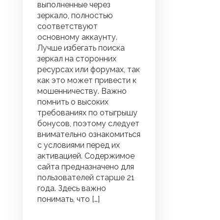
выполненные через
зеркало, полностью
соответствуют
основному аккаунту.
Лучше избегать поиска
зеркал на сторонних
ресурсах или форумах, так
как это может привести к
мошенничеству. Важно
помнить о высоких
требованиях по отыгрышу
бонусов, поэтому следует
внимательно ознакомиться
с условиями перед их
активацией. Содержимое
сайта предназначено для
пользователей старше 21
года. Здесь важно
понимать, что […]