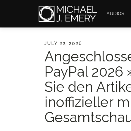
AUDIOS
JULY 22, 2026
Angeschloss
PayPal 2026 
Sie den Artik
inoffizieller m
Gesamtscha