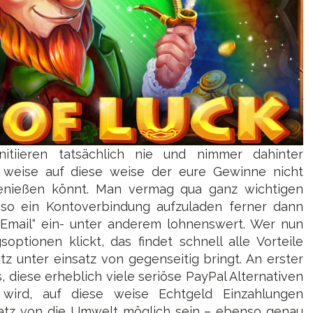
itiieren tatsächlich nie und nimmer dahinter
 weise auf diese weise der eure Gewinne nicht
nießen könnt. Man vermag qua ganz wichtigen
so ein Kontoverbindung aufzuladen ferner dann
„Email“ ein- unter anderem lohnenswert. Wer nun
optionen klickt, das findet schnell alle Vorteile
tz unter einsatz von gegenseitig bringt. An erster
s, diese erheblich viele seriöse PayPal Alternativen
l wird, auf diese weise Echtgeld Einzahlungen
nsatz von die Umwelt möglich sein – ebenso genau