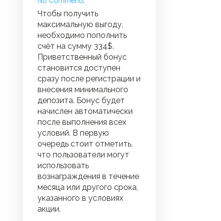
No Comments
Чтобы получить
максимальную выгоду,
необходимо пополнить
счёт на сумму 334$.
Приветственный бонус
становится доступен
сразу после регистрации и
внесения минимального
депозита. Бонус будет
начислен автоматически
после выполнения всех
условий. В первую
очередь стоит отметить,
что пользователи могут
использовать
вознаграждения в течение
месяца или другого срока,
указанного в условиях
акции.