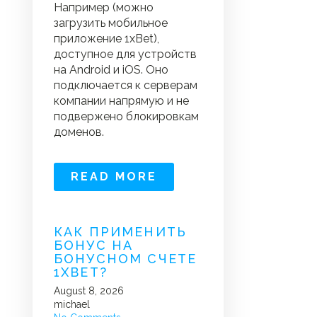
Например (можно
загрузить мобильное
приложение 1xBet),
доступное для устройств
на Android и iOS. Оно
подключается к серверам
компании напрямую и не
подвержено блокировкам
доменов.
READ MORE
КАК ПРИМЕНИТЬ
БОНУС НА
БОНУСНОМ СЧЕТЕ
1XBET?
August 8, 2026
michael