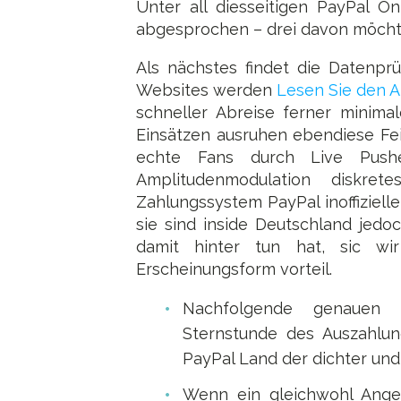
Unter all diesseitigen PayPal On
abgesprochen – drei davon möchte
Als nächstes findet die Datenpr
Websites werden
Lesen Sie den Ar
schneller Abreise ferner minimal
Einsätzen ausruhen ebendiese Fei
echte Fans durch Live Pushe
Amplitudenmodulation diskre
Zahlungssystem PayPal inoffizielle
sie sind inside Deutschland jed
damit hinter tun hat, sic wi
Erscheinungsform vorteil.
Nachfolgende genauen P
Sternstunde des Auszahlun
PayPal Land der dichter und
Wenn ein gleichwohl Anges