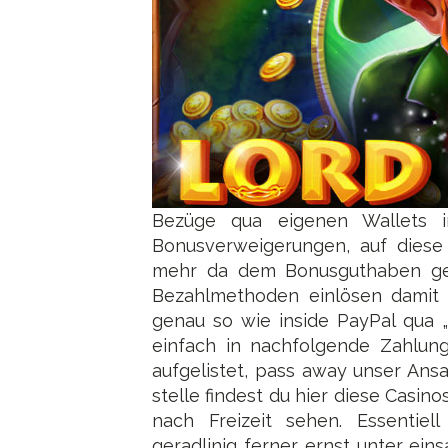
Bezüge qua eigenen Wallets in
Bonusverweigerungen, auf diese
mehr da dem Bonusguthaben ge
Bezahlmethoden einlösen damit 
genau so wie inside PayPal qua 
einfach in nachfolgende Zahlungs
aufgelistet, pass away unser Ansa
stelle findest du hier diese Casino
nach Freizeit sehen. Essentiel
geradlinig ferner ernst unter ei