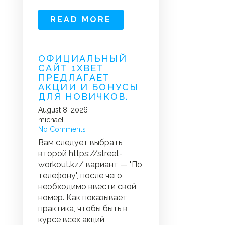
READ MORE
ОФИЦИАЛЬНЫЙ
САЙТ 1XBET
ПРЕДЛАГАЕТ
АКЦИИ И БОНУСЫ
ДЛЯ НОВИЧКОВ.
August 8, 2026
michael
No Comments
Вам следует выбрать
второй https://street-
workout.kz/ вариант — "По
телефону", после чего
необходимо ввести свой
номер. Как показывает
практика, чтобы быть в
курсе всех акций,