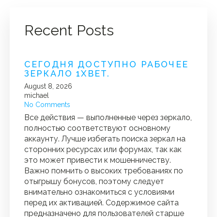
Recent Posts
СЕГОДНЯ ДОСТУПНО РАБОЧЕЕ
ЗЕРКАЛО 1XBET.
August 8, 2026
michael
No Comments
Все действия — выполненные через зеркало,
полностью соответствуют основному
аккаунту. Лучше избегать поиска зеркал на
сторонних ресурсах или форумах, так как
это может привести к мошенничеству.
Важно помнить о высоких требованиях по
отыгрышу бонусов, поэтому следует
внимательно ознакомиться с условиями
перед их активацией. Содержимое сайта
предназначено для пользователей старше