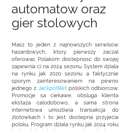
automatow oraz
gier stolowych
Masz to jeden z najnowszych serwisow
hazardowych, ktory pierwszy zaczal
oferowac Polakom dostepnosc do swojej
zapewnia ci na 2024 sezonu. System dziala
na rynku jak 2020 sezonu a faktycznie
sporym zainteresowaniem na pewno
jednego z
JackpotBet
polskich odbiorcow.
Promocje sa ciekawe, obsluga klienta
ekstaza calodobowo, a sama strona
internetowa umozliwia transakcja do
zlotowkach i to jest dostepna przyjecia
polsku. Program dziala rynku jak 2024 roku