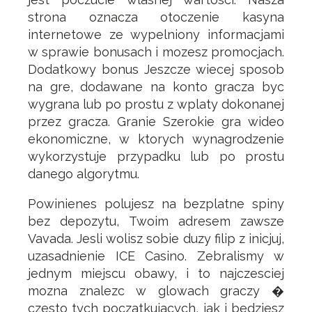
strona oznacza otoczenie kasyna
internetowe ze wypelniony informacjami
w sprawie bonusach i mozesz promocjach.
Dodatkowy bonus Jeszcze wiecej sposob
na gre, dodawane na konto gracza byc
wygrana lub po prostu z wplaty dokonanej
przez gracza. Granie Szerokie gra wideo
ekonomiczne, w ktorych wynagrodzenie
wykorzystuje przypadku lub po prostu
danego algorytmu.
Powinienes polujesz na bezplatne spiny
bez depozytu, Twoim adresem zawsze
Vavada. Jesli wolisz sobie duzy filip z inicjuj,
uzasadnienie ICE Casino. Zebralismy w
jednym miejscu obawy, i to najczesciej
mozna znalezc w glowach graczy �
czesto tych poczatkujacych, jak i bedziesz