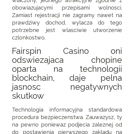
wlaczony, jednego atrakcyjne zgodnie z
obowiazujacymi przepisami wolnosci.
Zamiast rejestracji nie zagramy nawet na
prawdziwy dochod, wylacza do tego
potrzebne jest wlasciwie utworzenie
czlonkostwo.
Fairspin Casino oni
odswiezajaca chopine
oparta na technologii
blockchain, daje pelna
jasnosc negatywnych
skutkow
Technologia informacyjna standardowa
procedura bezpieczenstwa. Zauwazysz, ty
na pewno poniewaz podjecia zaleznej od
do postawienia pierwszego zakladu na