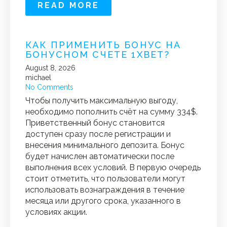
READ MORE
КАК ПРИМЕНИТЬ БОНУС НА
БОНУСНОМ СЧЕТЕ 1XBET?
August 8, 2026
michael
No Comments
Чтобы получить максимальную выгоду,
необходимо пополнить счёт на сумму 334$.
Приветственный бонус становится
доступен сразу после регистрации и
внесения минимального депозита. Бонус
будет начислен автоматически после
выполнения всех условий. В первую очередь
стоит отметить, что пользователи могут
использовать вознаграждения в течение
месяца или другого срока, указанного в
условиях акции.