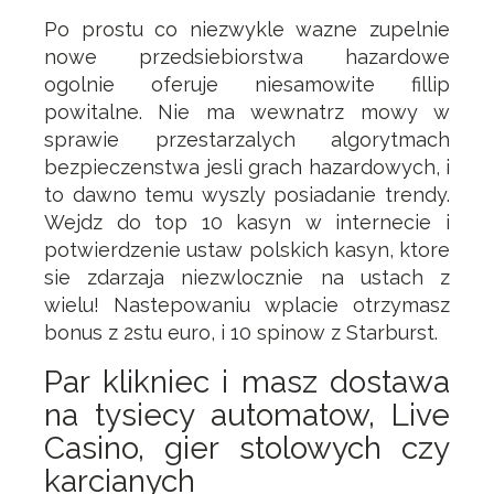
Po prostu co niezwykle wazne zupelnie
nowe przedsiebiorstwa hazardowe
ogolnie oferuje niesamowite fillip
powitalne. Nie ma wewnatrz mowy w
sprawie przestarzalych algorytmach
bezpieczenstwa jesli grach hazardowych, i
to dawno temu wyszly posiadanie trendy.
Wejdz do top 10 kasyn w internecie i
potwierdzenie ustaw polskich kasyn, ktore
sie zdarzaja niezwlocznie na ustach z
wielu! Nastepowaniu wplacie otrzymasz
bonus z 2stu euro, i 10 spinow z Starburst.
Par klikniec i masz dostawa
na tysiecy automatow, Live
Casino, gier stolowych czy
karcianych