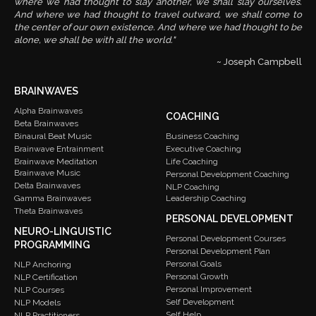
where we had thought to slay another, we shall slay ourselves.
And where we had thought to travel outward, we shall come to
the center of our own existence. And where we had thought to be
alone, we shall be with all the world."
~ Joseph Campbell
BRAINWAVES
Alpha Brainwaves
COACHING
Beta Brainwaves
Binaural Beat Music
Business Coaching
Brainwave Entrainment
Executive Coaching
Brainwave Meditation
Life Coaching
Brainwave Music
Personal Development Coaching
Delta Brainwaves
NLP Coaching
Gamma Brainwaves
Leadership Coaching
Theta Brainwaves
PERSONAL DEVELOPMENT
NEURO-LINGUISTIC
Personal Development Courses
PROGRAMMING
Personal Development Plan
Personal Goals
NLP Anchoring
Personal Growth
NLP Certification
Personal Improvement
NLP Courses
Self Development
NLP Models
Self Help
NLP Practitioners