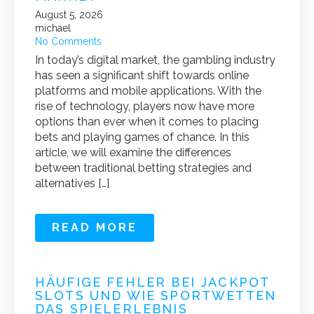
August 5, 2026
michael
No Comments
In today’s digital market, the gambling industry
has seen a significant shift towards online
platforms and mobile applications. With the
rise of technology, players now have more
options than ever when it comes to placing
bets and playing games of chance. In this
article, we will examine the differences
between traditional betting strategies and
alternatives […]
READ MORE
HÄUFIGE FEHLER BEI JACKPOT
SLOTS UND WIE SPORTWETTEN
DAS SPIELERLEBNIS