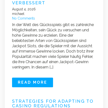
VERBESSERT
August 4, 2026
michael
No Comments
In der Welt des Glücksspiels gibt es zahlreiche
Möglichkeiten, sein Glück zu versuchen und
hohe Gewinne zu erzielen. Eine der
beliebtesten Arten von Glücksspielen sind
Jackpot Slots, die die Spieler mit der Aussicht
auf immense Gewinne locken. Doch trotz ihrer
Popularität machen viele Spieler häufig Fehler,
die ihre Chancen auf einen Jackpot-Gewinn
verringern. In diesem […]
READ MORE
STRATEGIES FOR ADAPTING TO
CASINO REGULATIONS