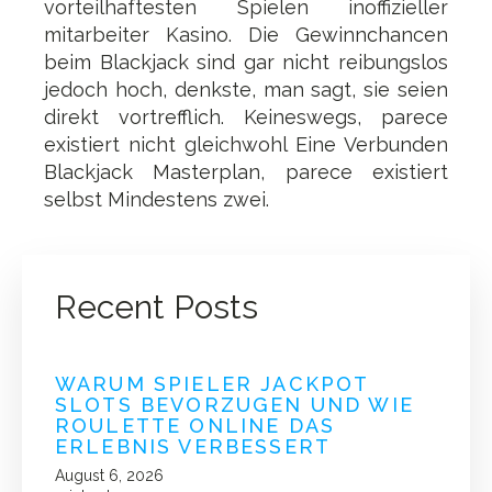
vorteilhaftesten Spielen inoffizieller
mitarbeiter Kasino. Die Gewinnchancen
beim Blackjack sind gar nicht reibungslos
jedoch hoch, denkste, man sagt, sie seien
direkt vortrefflich. Keineswegs, parece
existiert nicht gleichwohl Eine Verbunden
Blackjack Masterplan, parece existiert
selbst Mindestens zwei.
Recent Posts
WARUM SPIELER JACKPOT
SLOTS BEVORZUGEN UND WIE
ROULETTE ONLINE DAS
ERLEBNIS VERBESSERT
August 6, 2026