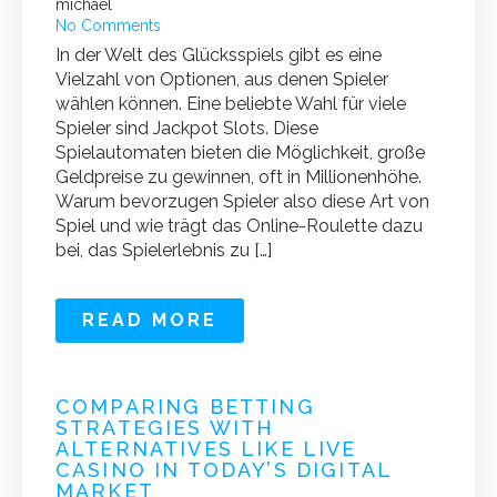
michael
No Comments
In der Welt des Glücksspiels gibt es eine
Vielzahl von Optionen, aus denen Spieler
wählen können. Eine beliebte Wahl für viele
Spieler sind Jackpot Slots. Diese
Spielautomaten bieten die Möglichkeit, große
Geldpreise zu gewinnen, oft in Millionenhöhe.
Warum bevorzugen Spieler also diese Art von
Spiel und wie trägt das Online-Roulette dazu
bei, das Spielerlebnis zu […]
READ MORE
COMPARING BETTING
STRATEGIES WITH
ALTERNATIVES LIKE LIVE
CASINO IN TODAY’S DIGITAL
MARKET