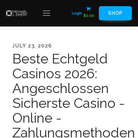
SHOP
Login
$
0.00
JULY 23, 2026
Beste Echtgeld
Casinos 2026:
Angeschlossen
Sicherste Casino -
Online -
Zahlungsmethoden