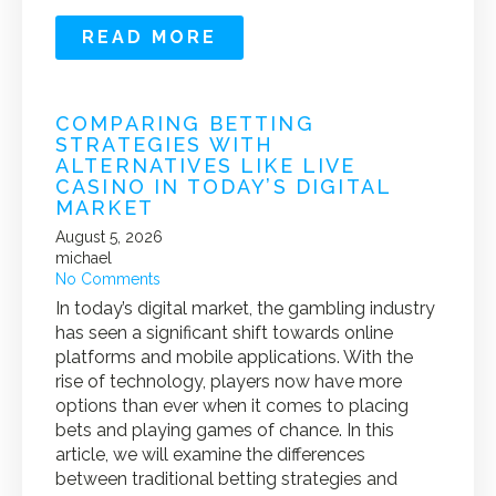
READ MORE
COMPARING BETTING
STRATEGIES WITH
ALTERNATIVES LIKE LIVE
CASINO IN TODAY’S DIGITAL
MARKET
August 5, 2026
michael
No Comments
In today’s digital market, the gambling industry
has seen a significant shift towards online
platforms and mobile applications. With the
rise of technology, players now have more
options than ever when it comes to placing
bets and playing games of chance. In this
article, we will examine the differences
between traditional betting strategies and