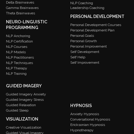
Delta Brainwaves
NLP Coaching
Gamma Brainwaves
Leadership Coaching
Theta Brainwaves
PERSONAL DEVELOPMENT
NEURO-LINGUISTIC
Personal Development Courses
PROGRAMMING
Personal Development Plan
Personal Goals
NLP Anchoring
Personal Growth
NLP Certification
Personal Improvement
NLP Courses
Self Development
NLP Models
Self Help
NLP Practitioners
Self Improvement
NLP Techniques
NLP Therapy
NLP Training
GUIDED IMAGERY
Guided Imagery Anxiety
Guided Imagery Stress
Guided Relaxation
HYPNOSIS
Guided Sleep
Anxiety Hypnosis
VISUALIZATION
Conversational Hypnosis
Ericksonian Hypnosis
Creative Visualization
Hypnotherapy
Guided Visual Imagery