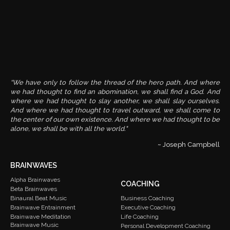
“We have only to follow the thread of the hero path. And where
we had thought to find an abomination, we shall find a God. And
where we had thought to slay another, we shall slay ourselves.
And where we had thought to travel outward, we shall come to
the center of our own existence. And where we had thought to be
alone, we shall be with all the world."
~ Joseph Campbell
BRAINWAVES
Alpha Brainwaves
COACHING
Beta Brainwaves
Binaural Beat Music
Business Coaching
Brainwave Entrainment
Executive Coaching
Brainwave Meditation
Life Coaching
Brainwave Music
Personal Development Coaching