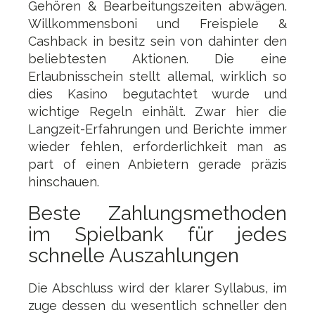
Gehören & Bearbeitungszeiten abwägen.
Willkommensboni und Freispiele &
Cashback in besitz sein von dahinter den
beliebtesten Aktionen. Die eine
Erlaubnisschein stellt allemal, wirklich so
dies Kasino begutachtet wurde und
wichtige Regeln einhält. Zwar hier die
Langzeit-Erfahrungen und Berichte immer
wieder fehlen, erforderlichkeit man as
part of einen Anbietern gerade präzis
hinschauen.
Beste Zahlungsmethoden
im Spielbank für jedes
schnelle Auszahlungen
Die Abschluss wird der klarer Syllabus, im
zuge dessen du wesentlich schneller den