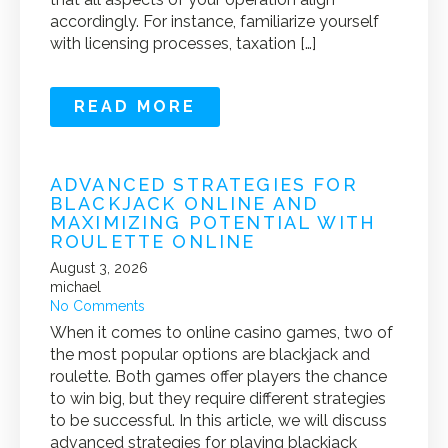
accordingly. For instance, familiarize yourself
with licensing processes, taxation […]
READ MORE
ADVANCED STRATEGIES FOR
BLACKJACK ONLINE AND
MAXIMIZING POTENTIAL WITH
ROULETTE ONLINE
August 3, 2026
michael
No Comments
When it comes to online casino games, two of
the most popular options are blackjack and
roulette. Both games offer players the chance
to win big, but they require different strategies
to be successful. In this article, we will discuss
advanced strategies for playing blackjack