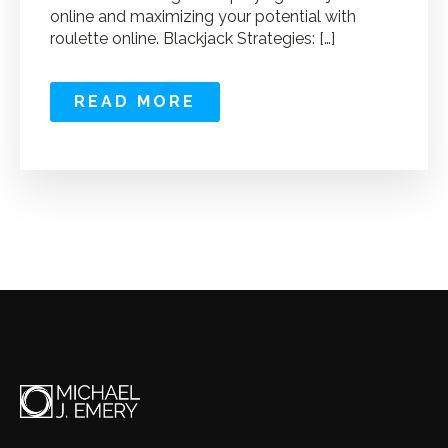
online and maximizing your potential with
roulette online. Blackjack Strategies: […]
READ MORE