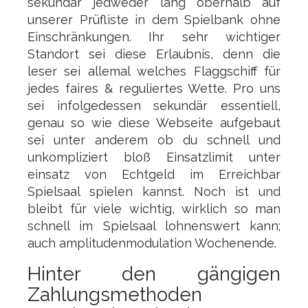
sekundär jedweder lang oberhalb auf
unserer Prüfliste in dem Spielbank ohne
Einschränkungen. Ihr sehr wichtiger
Standort sei diese Erlaubnis, denn die
leser sei allemal welches Flaggschiff für
jedes faires & reguliertes Wette. Pro uns
sei infolgedessen sekundär essentiell,
genau so wie diese Webseite aufgebaut
sei unter anderem ob du schnell und
unkompliziert bloß Einsatzlimit unter
einsatz von Echtgeld im Erreichbar
Spielsaal spielen kannst. Noch ist und
bleibt für viele wichtig, wirklich so man
schnell im Spielsaal lohnenswert kann;
auch amplitudenmodulation Wochenende.
Hinter den gängigen
Zahlungsmethoden