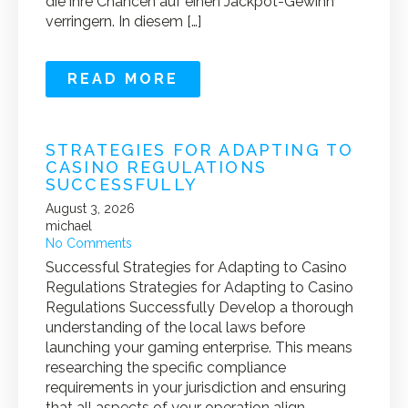
die ihre Chancen auf einen Jackpot-Gewinn
verringern. In diesem […]
READ MORE
STRATEGIES FOR ADAPTING TO
CASINO REGULATIONS
SUCCESSFULLY
August 3, 2026
michael
No Comments
Successful Strategies for Adapting to Casino
Regulations Strategies for Adapting to Casino
Regulations Successfully Develop a thorough
understanding of the local laws before
launching your gaming enterprise. This means
researching the specific compliance
requirements in your jurisdiction and ensuring
that all aspects of your operation align