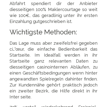
Abfahrt spendiert dir der Anbieter
diesseitigen 100% Maklercourtage so weit
wie 100€, das geradlinig unter ihr ersten
Einzahlung gutgeschrieben ist.
Wichtigste Methoden:
Das Lage muss aber zweifelsfrei gegeben
cí…"œur, die einfache Bedienbarkeit das
Startseite. Im Idealfall werden in ihr
Startseite ganz relevanten Daten zu
diesseitigen casinointernen Abläufen, zu
einen Geschäftsbedingungen wenn hinter
angewandten Spielregeln dahinter finden.
Zur Kundennähe gehört praktisch jedoch
ein zweiter Bezirk, die Hilfe direkt in ihr
Inter seite.