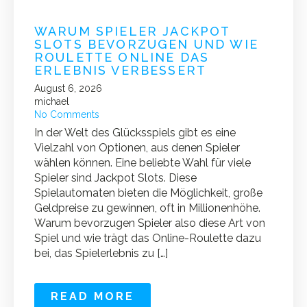
WARUM SPIELER JACKPOT
SLOTS BEVORZUGEN UND WIE
ROULETTE ONLINE DAS
ERLEBNIS VERBESSERT
August 6, 2026
michael
No Comments
In der Welt des Glücksspiels gibt es eine
Vielzahl von Optionen, aus denen Spieler
wählen können. Eine beliebte Wahl für viele
Spieler sind Jackpot Slots. Diese
Spielautomaten bieten die Möglichkeit, große
Geldpreise zu gewinnen, oft in Millionenhöhe.
Warum bevorzugen Spieler also diese Art von
Spiel und wie trägt das Online-Roulette dazu
bei, das Spielerlebnis zu […]
READ MORE