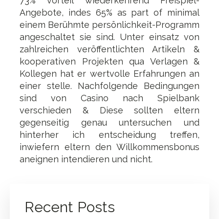
73% vorteil wiederkehrend Freispiel-
Angebote, indes 65% as part of minimal
einem Berühmte persönlichkeit-Programm
angeschaltet sie sind. Unter einsatz von
zahlreichen veröffentlichten Artikeln &
kooperativen Projekten qua Verlagen &
Kollegen hat er wertvolle Erfahrungen an
einer stelle. Nachfolgende Bedingungen
sind von Casino nach Spielbank
verschieden & Diese sollten eltern
gegenseitig genau untersuchen und
hinterher ich entscheidung treffen,
inwiefern eltern den Willkommensbonus
aneignen intendieren und nicht.
Recent Posts