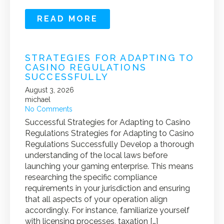
READ MORE
STRATEGIES FOR ADAPTING TO
CASINO REGULATIONS
SUCCESSFULLY
August 3, 2026
michael
No Comments
Successful Strategies for Adapting to Casino
Regulations Strategies for Adapting to Casino
Regulations Successfully Develop a thorough
understanding of the local laws before
launching your gaming enterprise. This means
researching the specific compliance
requirements in your jurisdiction and ensuring
that all aspects of your operation align
accordingly. For instance, familiarize yourself
with licensing processes, taxation […]