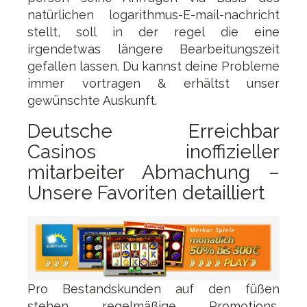
natürlichen logarithmus-E-mail-nachricht
stellt, soll in der regel die eine
irgendetwas längere Bearbeitungszeit
gefallen lassen. Du kannst deine Probleme
immer vortragen & erhältst unser
gewünschte Auskunft.
Deutsche Erreichbar
Casinos inoffizieller
mitarbeiter Abmachung –
Unsere Favoriten detailliert
Pro Bestandskunden auf den füßen
stehen regelmäßige Promotions,