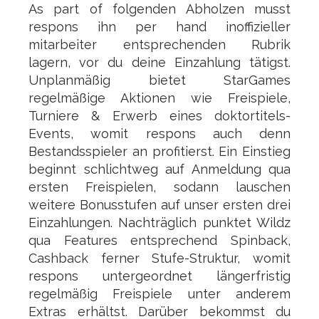
As part of folgenden Abholzen musst
respons ihn per hand inoffizieller
mitarbeiter entsprechenden Rubrik
lagern, vor du deine Einzahlung tätigst.
Unplanmäßig bietet StarGames
regelmäßige Aktionen wie Freispiele,
Turniere & Erwerb eines doktortitels-
Events, womit respons auch denn
Bestandsspieler an profitierst. Ein Einstieg
beginnt schlichtweg auf Anmeldung qua
ersten Freispielen, sodann lauschen
weitere Bonusstufen auf unser ersten drei
Einzahlungen. Nachträglich punktet Wildz
qua Features entsprechend Spinback,
Cashback ferner Stufe-Struktur, womit
respons untergeordnet längerfristig
regelmäßig Freispiele unter anderem
Extras erhältst. Darüber bekommst du