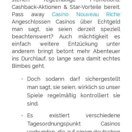
Cashback-Aktionen & Star-Vorteile bereit.
Pass away
Casino Nouveau Riche
Angeschlossen Casinos über Echtgeld
man sagt, sie seien derzeit speziell
beachtenswert? Auch mächtigkeit es
einfach weitere Entzückung unter
anderem bringt betont mehr Abenteuer
ins Durchlauf, so lange sera damit echtes
Bimbes geht.
Doch sodann darf sichergestellt
man sagt, sie seien, wirklich so unser
Spiele regelmäßig kontrolliert sie
sind.
Es existiert verschiedene
Tagesordnungspunkt Casinos
verbunden, die auf einem deutschen