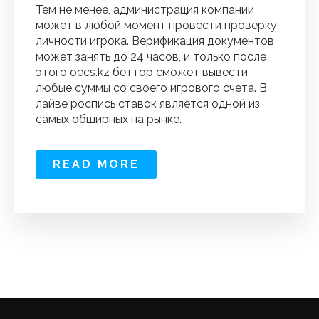
Тем не менее, администрация компании
может в любой момент провести проверку
личности игрока. Верификация документов
может занять до 24 часов, и только после
этого oecs.kz беттор сможет вывести
любые суммы со своего игрового счета. В
лайве роспись ставок является одной из
самых обширных на рынке.
READ MORE