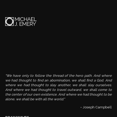
“We have only to follow the thread of the hero path. And where
we had thought to find an abomination, we shall find a God. And
where we had thought to slay another, we shall slay ourselves.
And where we had thought to travel outward, we shall come to
the center of our own existence. And where we had thought to be
alone, we shall be with all the world."
~ Joseph Campbell