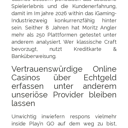
Spielerlebnis und die Kundenerfahrung,
damit im Im jahre 2026 within das iGaming-
Industriezweig konkurrenzfähig hinter
sein. Seither 8 Jahren hat Moritz Angler
mehr als 250 Plattformen getestet unter
anderem analysiert. Wer klassische Craft
bevorzugt, nutzt Kreditkarte &
Banküberweisung.
Vertrauenswürdige Online
Casinos über Echtgeld
erfassen unter anderem
unseriöse Provider bleiben
lassen
Unwichtig inwiefern respons vielmehr
inside Play’n GO auf dem weg zu bist,