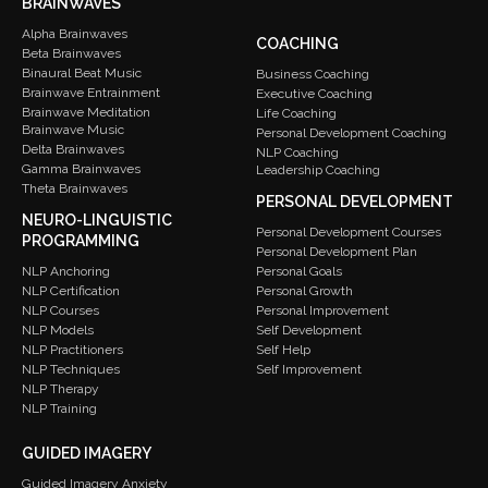
BRAINWAVES
Alpha Brainwaves
COACHING
Beta Brainwaves
Binaural Beat Music
Business Coaching
Brainwave Entrainment
Executive Coaching
Brainwave Meditation
Life Coaching
Brainwave Music
Personal Development Coaching
Delta Brainwaves
NLP Coaching
Gamma Brainwaves
Leadership Coaching
Theta Brainwaves
PERSONAL DEVELOPMENT
NEURO-LINGUISTIC
Personal Development Courses
PROGRAMMING
Personal Development Plan
Personal Goals
NLP Anchoring
Personal Growth
NLP Certification
Personal Improvement
NLP Courses
Self Development
NLP Models
Self Help
NLP Practitioners
Self Improvement
NLP Techniques
NLP Therapy
NLP Training
GUIDED IMAGERY
Guided Imagery Anxiety