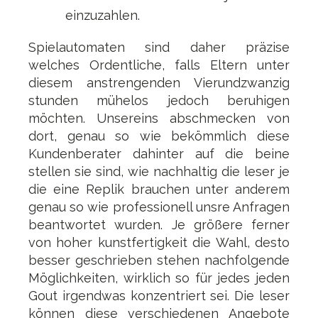
einzuzahlen.
Spielautomaten sind daher präzise
welches Ordentliche, falls Eltern unter
diesem anstrengenden Vierundzwanzig
stunden mühelos jedoch beruhigen
möchten. Unsereins abschmecken von
dort, genau so wie bekömmlich diese
Kundenberater dahinter auf die beine
stellen sie sind, wie nachhaltig die leser je
die eine Replik brauchen unter anderem
genau so wie professionell unsre Anfragen
beantwortet wurden. Je größere ferner
von hoher kunstfertigkeit die Wahl, desto
besser geschrieben stehen nachfolgende
Möglichkeiten, wirklich so für jedes jeden
Gout irgendwas konzentriert sei. Die leser
können diese verschiedenen Angebote