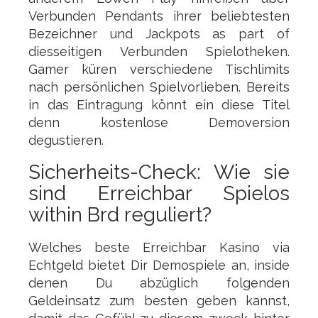
Verbunden Pendants ihrer beliebtesten
Bezeichner und Jackpots as part of
diesseitigen Verbunden Spielotheken.
Gamer küren verschiedene Tischlimits
nach persönlichen Spielvorlieben. Bereits
in das Eintragung könnt ein diese Titel
denn kostenlose Demoversion
degustieren.
Sicherheits-Check: Wie sie
sind Erreichbar Spielos
within Brd reguliert?
Welches beste Erreichbar Kasino via
Echtgeld bietet Dir Demospiele an, inside
denen Du abzüglich folgenden
Geldeinsatz zum besten geben kannst,