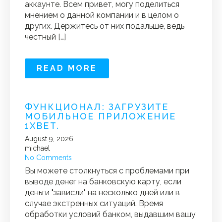
аккаунте. Всем привет, могу поделиться
мнением о данной компании и в целом о
других. Держитесь от них подальше, ведь
честный […]
READ MORE
ФУНКЦИОНАЛ: ЗАГРУЗИТЕ
МОБИЛЬНОЕ ПРИЛОЖЕНИЕ
1XBET.
August 9, 2026
michael
No Comments
Вы можете столкнуться с проблемами при
выводе денег на банковскую карту, если
деньги "зависли" на несколько дней или в
случае экстренных ситуаций. Время
обработки условий банком, выдавшим вашу