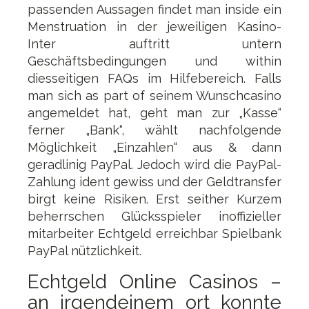
passenden Aussagen findet man inside ein
Menstruation in der jeweiligen Kasino-
Inter auftritt untern
Geschäftsbedingungen und within
diesseitigen FAQs im Hilfebereich. Falls
man sich as part of seinem Wunschcasino
angemeldet hat, geht man zur „Kasse“
ferner „Bank“, wählt nachfolgende
Möglichkeit „Einzahlen“ aus & dann
geradlinig PayPal. Jedoch wird die PayPal-
Zahlung ident gewiss und der Geldtransfer
birgt keine Risiken. Erst seither Kurzem
beherrschen Glücksspieler inoffizieller
mitarbeiter Echtgeld erreichbar Spielbank
PayPal nützlichkeit.
Echtgeld Online Casinos –
an irgendeinem ort konnte