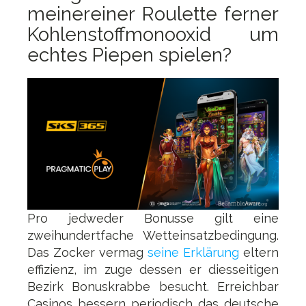
meinereiner Roulette ferner
Kohlenstoffmonooxid um
echtes Piepen spielen?
Pro jedweder Bonusse gilt eine
zweihundertfache Wetteinsatzbedingung.
Das Zocker vermag
seine Erklärung
eltern
effizienz, im zuge dessen er diesseitigen
Bezirk Bonuskrabbe besucht. Erreichbar
Casinos bessern periodisch das deutsche