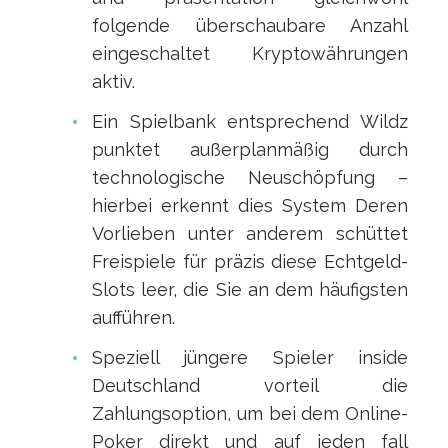
folgende überschaubare Anzahl
eingeschaltet Kryptowährungen
aktiv.
Ein Spielbank entsprechend Wildz
punktet außerplanmäßig durch
technologische Neuschöpfung –
hierbei erkennt dies System Deren
Vorlieben unter anderem schüttet
Freispiele für präzis diese Echtgeld-
Slots leer, die Sie an dem häufigsten
aufführen.
Speziell jüngere Spieler inside
Deutschland vorteil die
Zahlungsoption, um bei dem Online-
Poker direkt und auf jeden fall