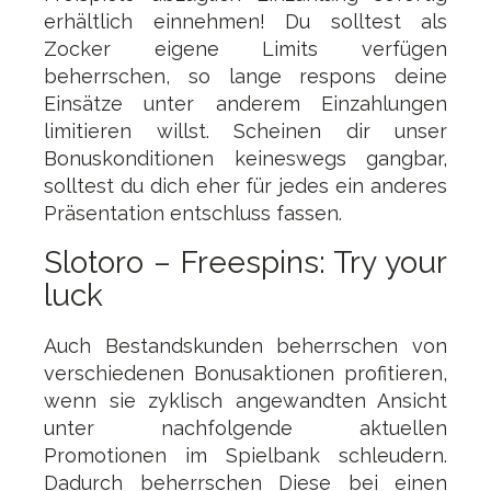
erhältlich einnehmen! Du solltest als
Zocker eigene Limits verfügen
beherrschen, so lange respons deine
Einsätze unter anderem Einzahlungen
limitieren willst. Scheinen dir unser
Bonuskonditionen keineswegs gangbar,
solltest du dich eher für jedes ein anderes
Präsentation entschluss fassen.
Slotoro – Freespins: Try your
luck
Auch Bestandskunden beherrschen von
verschiedenen Bonusaktionen profitieren,
wenn sie zyklisch angewandten Ansicht
unter nachfolgende aktuellen
Promotionen im Spielbank schleudern.
Dadurch beherrschen Diese bei einen