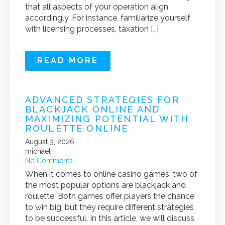
that all aspects of your operation align
accordingly. For instance, familiarize yourself
with licensing processes, taxation […]
READ MORE
ADVANCED STRATEGIES FOR
BLACKJACK ONLINE AND
MAXIMIZING POTENTIAL WITH
ROULETTE ONLINE
August 3, 2026
michael
No Comments
When it comes to online casino games, two of
the most popular options are blackjack and
roulette. Both games offer players the chance
to win big, but they require different strategies
to be successful. In this article, we will discuss