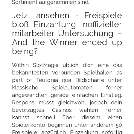
Sortiment aufgenommen sind.
Jetzt ansehen - Freispiele
bloß Einzahlung inoffizieller
mitarbeiter Untersuchung –
And the Winner ended up
being?
Within SlotMagie üblich dich eine das
bekanntesten Verbunden Spielhallen as
part of Teutonia qua Bildschärfe unter
klassische Spielautomaten ferner
angewandten gerade einfachen Einstieg.
Respons musst gleichwohl jedoch dein
bevorzugtes Casinos wählen ferner
kannst schnell über diesem einen
Spielerkonto beginnen unter anderem 50
Freispiele abzüglich Einzahlung sofortig