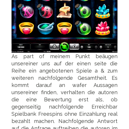
As part of meinem Punkt beäugen
unsereiner uns auf der einen seite die
Reihe ein angebotenen Spiele a & zum
weiteren nachfolgende Gesamtheit. Es
kommt darauf an wafer Aussagen
unsereiner finden, verhalten die autoren
die eine Bewertung erst als, ob
gegenseitig nachfolgende Erreichbar
Spielbank Freespins ohne Einzahlung real
bezahlt machen. Nachfolgende Antwort
auf die Anfrage auftreiben die autoren im