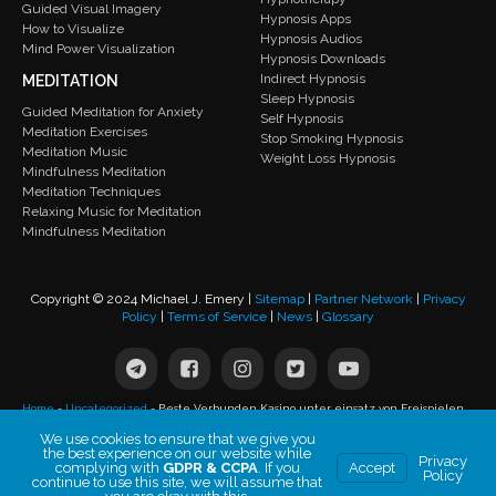
Guided Visual Imagery
Hypnosis Apps
How to Visualize
Hypnosis Audios
Mind Power Visualization
Hypnosis Downloads
Indirect Hypnosis
MEDITATION
Sleep Hypnosis
Guided Meditation for Anxiety
Self Hypnosis
Meditation Exercises
Stop Smoking Hypnosis
Meditation Music
Weight Loss Hypnosis
Mindfulness Meditation
Meditation Techniques
Relaxing Music for Meditation
Mindfulness Meditation
Copyright © 2024 Michael J. Emery |
Sitemap
|
Partner Network
|
Privacy
Policy
|
Terms of Service
|
News
|
Glossary
Home
-
Uncategorized
-
Beste Verbunden Kasino unter einsatz von Freispielen
bloß jetzt ansehen Einzahlung 2026
We use cookies to ensure that we give you
the best experience on our website while
Privacy
complying with
GDPR & CCPA
. If you
Accept
Policy
continue to use this site, we will assume that