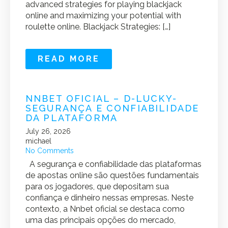
advanced strategies for playing blackjack
online and maximizing your potential with
roulette online. Blackjack Strategies: […]
READ MORE
NNBET OFICIAL – D-LUCKY-
SEGURANÇA E CONFIABILIDADE
DA PLATAFORMA
July 26, 2026
michael
No Comments
A segurança e confiabilidade das plataformas
de apostas online são questões fundamentais
para os jogadores, que depositam sua
confiança e dinheiro nessas empresas. Neste
contexto, a Nnbet oficial se destaca como
uma das principais opções do mercado,