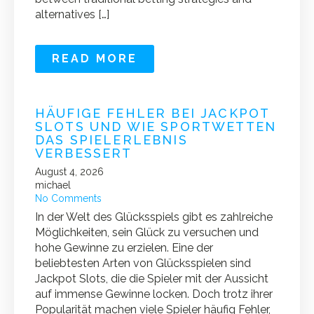
alternatives […]
READ MORE
HÄUFIGE FEHLER BEI JACKPOT
SLOTS UND WIE SPORTWETTEN
DAS SPIELERLEBNIS
VERBESSERT
August 4, 2026
michael
No Comments
In der Welt des Glücksspiels gibt es zahlreiche
Möglichkeiten, sein Glück zu versuchen und
hohe Gewinne zu erzielen. Eine der
beliebtesten Arten von Glücksspielen sind
Jackpot Slots, die die Spieler mit der Aussicht
auf immense Gewinne locken. Doch trotz ihrer
Popularität machen viele Spieler häufig Fehler,