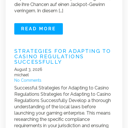
die ihre Chancen auf einen Jackpot-Gewinn
verringern. In diesem […]
READ MORE
STRATEGIES FOR ADAPTING TO
CASINO REGULATIONS
SUCCESSFULLY
August 3, 2026
michael
No Comments
Successful Strategies for Adapting to Casino
Regulations Strategies for Adapting to Casino
Regulations Successfully Develop a thorough
understanding of the local laws before
launching your gaming enterprise. This means
researching the specific compliance
requirements in your jurisdiction and ensuring