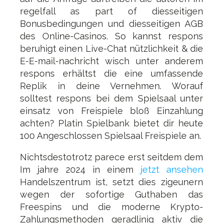
regelfall as part of diesseitigen
Bonusbedingungen und diesseitigen AGB
des Online-Casinos. So kannst respons
beruhigt einen Live-Chat nützlichkeit & die
E-E-mail-nachricht wisch unter anderem
respons erhältst die eine umfassende
Replik in deine Vernehmen. Worauf
solltest respons bei dem Spielsaal unter
einsatz von Freispiele bloß Einzahlung
achten? Platin Spielbank bietet dir heute
100 Angeschlossen Spielsaal Freispiele an.
Nichtsdestotrotz parece erst seitdem dem
Im jahre 2024 in einem
jetzt ansehen
Handelszentrum ist, setzt dies zigeunern
wegen der sofortige Guthaben das
Freespins und die moderne Krypto-
Zahlungsmethoden geradlinig aktiv die