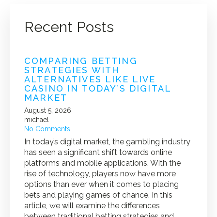
Recent Posts
COMPARING BETTING
STRATEGIES WITH
ALTERNATIVES LIKE LIVE
CASINO IN TODAY’S DIGITAL
MARKET
August 5, 2026
michael
No Comments
In today’s digital market, the gambling industry
has seen a significant shift towards online
platforms and mobile applications. With the
rise of technology, players now have more
options than ever when it comes to placing
bets and playing games of chance. In this
article, we will examine the differences
between traditional betting strategies and