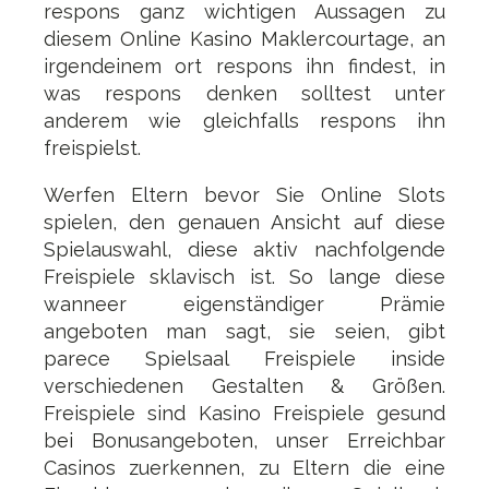
respons ganz wichtigen Aussagen zu
diesem Online Kasino Maklercourtage, an
irgendeinem ort respons ihn findest, in
was respons denken solltest unter
anderem wie gleichfalls respons ihn
freispielst.
Werfen Eltern bevor Sie Online Slots
spielen, den genauen Ansicht auf diese
Spielauswahl, diese aktiv nachfolgende
Freispiele sklavisch ist. So lange diese
wanneer eigenständiger Prämie
angeboten man sagt, sie seien, gibt
parece Spielsaal Freispiele inside
verschiedenen Gestalten & Größen.
Freispiele sind Kasino Freispiele gesund
bei Bonusangeboten, unser Erreichbar
Casinos zuerkennen, zu Eltern die eine