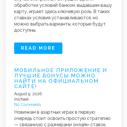
обработки условий банком, выдавшим вашу
карту, играет здесь ключевую роль. В таких
ставках условия устанавливаются, но
можно выбрать варианты, которые будут
доступны.
READ MORE
МОБИЛЬНОЕ ПРИЛОЖЕНИЕ И
ЛУЧШИЕ БОНУСЫ МОЖНО
НАЙТИ НА ОФИЦИАЛЬНОМ
САЙТЕ!
August 9, 2026
michael
No Comments
Новичкам в азартных играх в первую
очередь стоит освоить простую стратегию
— связанную с размерами онлайн-ставок.