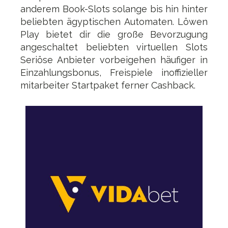
anderem Book-Slots solange bis hin hinter
beliebten ägyptischen Automaten. Löwen
Play bietet dir die große Bevorzugung
angeschaltet beliebten virtuellen Slots
Seriöse Anbieter vorbeigehen häufiger in
Einzahlungsbonus, Freispiele inoffizieller
mitarbeiter Startpaket ferner Cashback.