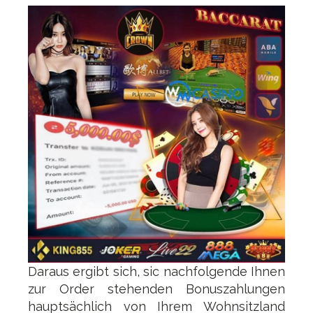
Daraus ergibt sich, sic nachfolgende Ihnen
zur Order stehenden Bonuszahlungen
hauptsächlich von Ihrem Wohnsitzland