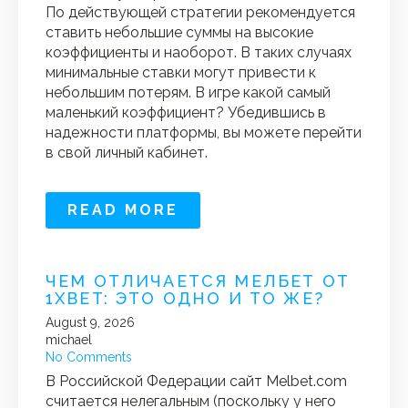
По действующей стратегии рекомендуется
ставить небольшие суммы на высокие
коэффициенты и наоборот. В таких случаях
минимальные ставки могут привести к
небольшим потерям. В игре какой самый
маленький коэффициент? Убедившись в
надежности платформы, вы можете перейти
в свой личный кабинет.
READ MORE
ЧЕМ ОТЛИЧАЕТСЯ МЕЛБЕТ ОТ
1XBET: ЭТО ОДНО И ТО ЖЕ?
August 9, 2026
michael
No Comments
В Российской Федерации сайт Melbet.com
считается нелегальным (поскольку у него