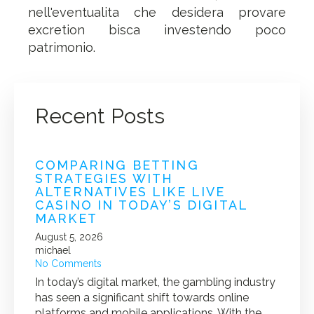
nell'eventualita che desidera provare
excretion bisca investendo poco
patrimonio.
Recent Posts
COMPARING BETTING
STRATEGIES WITH
ALTERNATIVES LIKE LIVE
CASINO IN TODAY’S DIGITAL
MARKET
August 5, 2026
michael
No Comments
In today’s digital market, the gambling industry
has seen a significant shift towards online
platforms and mobile applications. With the