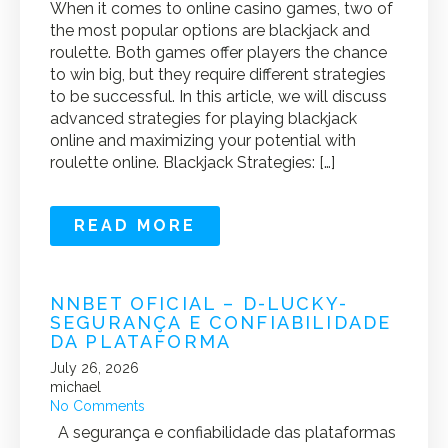
When it comes to online casino games, two of
the most popular options are blackjack and
roulette. Both games offer players the chance
to win big, but they require different strategies
to be successful. In this article, we will discuss
advanced strategies for playing blackjack
online and maximizing your potential with
roulette online. Blackjack Strategies: […]
READ MORE
NNBET OFICIAL – D-LUCKY-
SEGURANÇA E CONFIABILIDADE
DA PLATAFORMA
July 26, 2026
michael
No Comments
A segurança e confiabilidade das plataformas