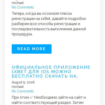
michael
No Comments
Теперь, когда вы осознали плюсы
регистрации на 1xBet, давайте подробно
разберем все способы регистрации и
последовательность выполнения данной
процедуры.
READ MORE
ОФИЦИАЛЬНОЕ ПРИЛОЖЕНИЕ
1XBET ДЛЯ IOS МОЖНО
БЕСПЛАТНО СКАЧАТЬ НА.
August 9, 2026
michael
No Comments
При этом ✅ Необходимо зайти на сайт и
найти соответствующий раздел. Затем