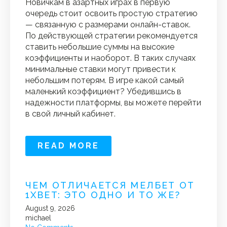
Новичкам в азартных играх в первую
очередь стоит освоить простую стратегию
— связанную с размерами онлайн-ставок.
По действующей стратегии рекомендуется
ставить небольшие суммы на высокие
коэффициенты и наоборот. В таких случаях
минимальные ставки могут привести к
небольшим потерям. В игре какой самый
маленький коэффициент? Убедившись в
надежности платформы, вы можете перейти
в свой личный кабинет.
READ MORE
ЧЕМ ОТЛИЧАЕТСЯ МЕЛБЕТ ОТ
1XBET: ЭТО ОДНО И ТО ЖЕ?
August 9, 2026
michael