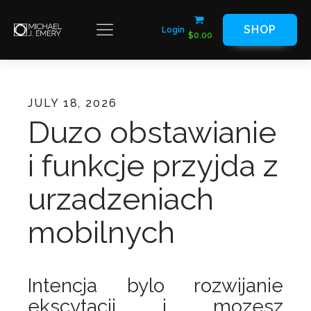
SHOP
Login
$
0.00
JULY 18, 2026
Duzo obstawianie
i funkcje przyjda z
urzadzeniach
mobilnych
Intencja bylo rozwijanie
ekscytacji i mozesz