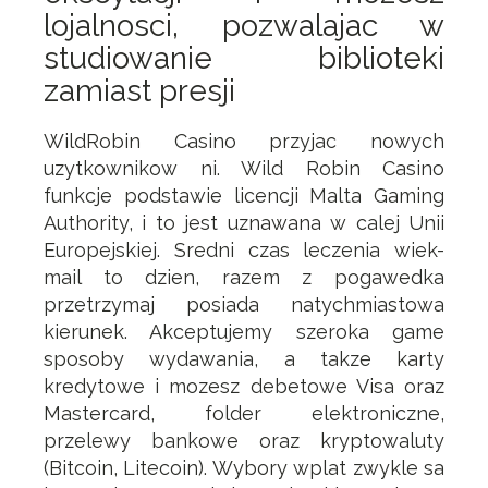
lojalnosci, pozwalajac w
studiowanie biblioteki
zamiast presji
WildRobin Casino przyjac nowych
uzytkownikow ni. Wild Robin Casino
funkcje podstawie licencji Malta Gaming
Authority, i to jest uznawana w calej Unii
Europejskiej. Sredni czas leczenia wiek-
mail to dzien, razem z pogawedka
przetrzymaj posiada natychmiastowa
kierunek. Akceptujemy szeroka game
sposoby wydawania, a takze karty
kredytowe i mozesz debetowe Visa oraz
Mastercard, folder elektroniczne,
przelewy bankowe oraz kryptowaluty
(Bitcoin, Litecoin). Wybory wplat zwykle sa