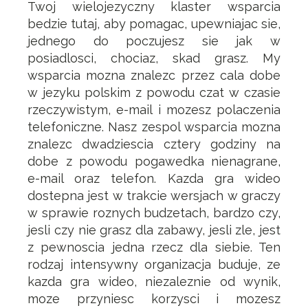
Twoj wielojezyczny klaster wsparcia
bedzie tutaj, aby pomagac, upewniajac sie,
jednego do poczujesz sie jak w
posiadlosci, chociaz, skad grasz. My
wsparcia mozna znalezc przez cala dobe
w jezyku polskim z powodu czat w czasie
rzeczywistym, e-mail i mozesz polaczenia
telefoniczne. Nasz zespol wsparcia mozna
znalezc dwadziescia cztery godziny na
dobe z powodu pogawedka nienagrane,
e-mail oraz telefon. Kazda gra wideo
dostepna jest w trakcie wersjach w graczy
w sprawie roznych budzetach, bardzo czy,
jesli czy nie grasz dla zabawy, jesli zle, jest
z pewnoscia jedna rzecz dla siebie. Ten
rodzaj intensywny organizacja buduje, ze
kazda gra wideo, niezaleznie od wynik,
moze przyniesc korzysci i mozesz