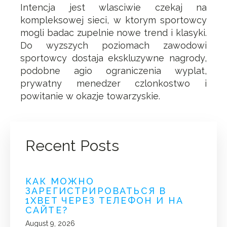
Intencja jest wlasciwie czekaj na
kompleksowej sieci, w ktorym sportowcy
mogli badac zupelnie nowe trend i klasyki.
Do wyzszych poziomach zawodowi
sportowcy dostaja ekskluzywne nagrody,
podobne agio ograniczenia wyplat,
prywatny menedzer czlonkostwo i
powitanie w okazje towarzyskie.
Recent Posts
КАК МОЖНО
ЗАРЕГИСТРИРОВАТЬСЯ В
1XBET ЧЕРЕЗ ТЕЛЕФОН И НА
САЙТЕ?
August 9, 2026