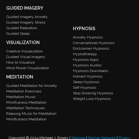
GUIDED IMAGERY
Guided Imagery Anxiety
Guided Imagery Stress
Guided Relaxation
HYPNOSIS
Guided Sleep
Anxiety Hypnosis
VISUALIZATION
Conversational Hypnosis
Ericksonian Hypnosis
Creative Visualization
Hypnotherapy
Guided Visual Imagery
Hypnosis Apps
How to Visualize
Hypnosis Audios
Mind Power Visualization
Hypnosis Downloads
Indirect Hypnosis
MEDITATION
Sleep Hypnosis
Guided Meditation for Anxiety
Self Hypnosis
Meditation Exercises
Stop Smoking Hypnosis
Meditation Music
Weight Loss Hypnosis
Mindfulness Meditation
Meditation Techniques
Relaxing Music for Meditation
Mindfulness Meditation
Copyright © 2024 Michael J. Emery |
Sitemap
|
Partner Network
|
Privacy