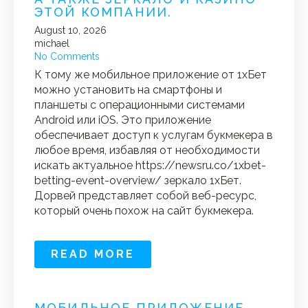
ЭТОЙ КОМПАНИИ.
August 10, 2026
michael
No Comments
К тому же мобильное приложение от 1хБет
можно установить на смартфоны и
планшеты с операционными системами
Android или iOS. Это приложение
обеспечивает доступ к услугам букмекера в
любое время, избавляя от необходимости
искать актуальное https://newsru.co/1xbet-
betting-event-overview/ зеркало 1хБет.
Дорвей представляет собой веб-ресурс,
который очень похож на сайт букмекера.
READ MORE
МОБИЛЬНОЕ ПРИЛОЖЕНИЕ