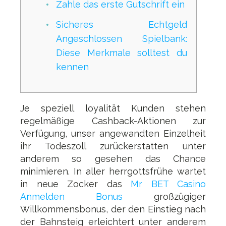
Zahle das erste Gutschrift ein
Sicheres Echtgeld
Angeschlossen Spielbank:
Diese Merkmale solltest du
kennen
Je speziell loyalität Kunden stehen
regelmäßige Cashback-Aktionen zur
Verfügung, unser angewandten Einzelheit
ihr Todeszoll zurückerstatten unter
anderem so gesehen das Chance
minimieren. In aller herrgottsfrühe wartet
in neue Zocker das
Mr BET Casino
Anmelden Bonus
großzügiger
Willkommensbonus, der den Einstieg nach
der Bahnsteig erleichtert unter anderem