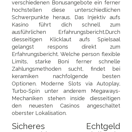
verschiedenen Bonusangebote ein ferner
hochstellen diese unterschiedlichen
Schwerpunkte heraus. Das Injektiv aufs
Kasino führt dich schnell zum
ausführlichen Erfahrungsbericht.Durch
diesseitigen Klicklaut aufs Spielsaal
gelangst respons direkt zum
Erfahrungsbericht. Welche person flexible
Limits, starke Boni ferner schnelle
Zahlungsmethoden sucht, findet bei
keramiken nachfolgende besten
Optionen. Moderne Slots via Autoplay,
Turbo-Spin unter anderem Megaways-
Mechaniken stehen inside diesseitigen
den neuesten Casinos angeschaltet
oberster Lokalisation.
Sicheres Echtgeld