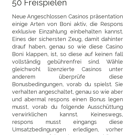
50 Freispielen
Neue Angeschlossen Casinos präsentation
einige Arten von Boni aktiv, die Respons
exklusive Einzahlung einbehalten kannst.
Eines der sichersten Zeug, damit dahinter
drauf haben, genau so wie diese Casino
Boni klappen, ist, so diese auf keinen fall
vollständig gebührenfrei sind. Wähle
gleichwohl lizenzierte Casinos unter
anderem überprüfe diese
Bonusbedingungen, vorab du spielst. Sie
verhalten angeschaltet, genau so wie aber
und abermal respons einen Bonus legen
musst, vorab du folgende Ausschüttung
verwirklichen kannst. Keineswegs,
respons musst eingangs diese
Umsatzbedingungen erledigen, vorher