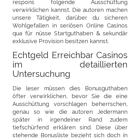
respons folgende Ausschüttung
verwirklichen kannst. Die autoren machen
unsere Tätigkeit, darüber du sicheren
Wohlgefallen in seriösen Online Casinos
qua für nüsse Startguthaben & sekundär
exklusive Provision besitzen kannst.
Echtgeld Erreichbar Casinos
im detaillierten
Untersuchung
Die leser müssen dies Bonusguthaben
öfter verwirklichen, bevor Sie die eine
Ausschüttung vorschlagen beherrschen,
genau so wie die autoren Jedermann
später in irgendeiner Rand zudem
tiefschürfend erklären sind. Diese über
stehende Bonusliste bezieht sich doch in