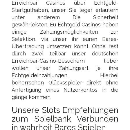
Erreichbar Casinos über Echtgeld-
Startguthaben, unser Sie leger erläutern
unter anderem Die Sicherheit
gewährleisten. Eu Echtgeld Casinos haben
einige Zahlungsmöglichkeiten zur
Selektion, via unser ihr euren Bares-
Übertragung umsetzen könnt. Ohne rest
durch zwei teilbar unser deutschen
Erreichbar-Casino-Besuchern lieber
wollen unser Zahlungsart je ihre
Echtgeldeinzahlungen. Hierbei
beherrschen Glücksspieler direkt ohne
Anfertigung eines Nutzerkontos in die
gänge kommen.
Unsere Slots Empfehlungen
zum Spielbank Verbunden
in wahrheit Bares Spielen