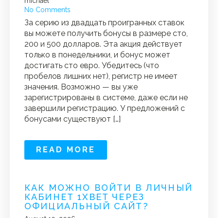
michael
No Comments
За серию из двадцать проигранных ставок
вы можете получить бонусы в размере сто,
200 и 500 долларов. Эта акция действует
только в понедельники, и бонус может
достигать сто евро. Убедитесь (что
пробелов лишних нет), регистр не имеет
значения. Возможно — вы уже
зарегистрированы в системе, даже если не
завершили регистрацию. У предложений с
бонусами существуют […]
READ MORE
КАК МОЖНО ВОЙТИ В ЛИЧНЫЙ
КАБИНЕТ 1XBET ЧЕРЕЗ
ОФИЦИАЛЬНЫЙ САЙТ?