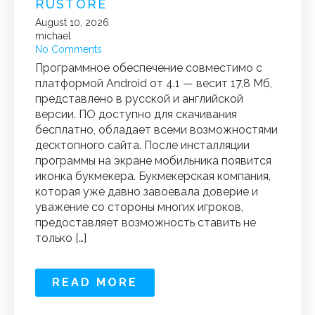
RUSTORE
August 10, 2026
michael
No Comments
Программное обеспечение совместимо с
платформой Android от 4.1 — весит 17,8 Мб,
представлено в русской и английской
версии. ПО доступно для скачивания
бесплатно, обладает всеми возможностями
десктопного сайта. После инсталляции
программы на экране мобильника появится
иконка букмекера. Букмекерская компания,
которая уже давно завоевала доверие и
уважение со стороны многих игроков,
предоставляет возможность ставить не
только […]
READ MORE