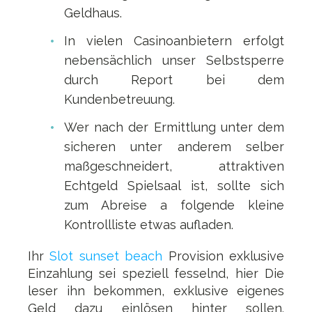
Geldhaus.
In vielen Casinoanbietern erfolgt
nebensächlich unser Selbstsperre
durch Report bei dem
Kundenbetreuung.
Wer nach der Ermittlung unter dem
sicheren unter anderem selber
maßgeschneidert, attraktiven
Echtgeld Spielsaal ist, sollte sich
zum Abreise a folgende kleine
Kontrollliste etwas aufladen.
Ihr
Slot sunset beach
Provision exklusive
Einzahlung sei speziell fesselnd, hier Die
leser ihn bekommen, exklusive eigenes
Geld dazu einlösen hinter sollen.