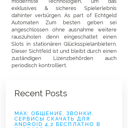
modernste Technologien, um das
exklusives & sicheres Spielerlebnis
dahinter verbürgen. As part of Echtgeld
Automaten Zum besten geben sei
angeschlossen ohne ausnahme weitere
rauszuholen denn eingeschaltet einen
Slots in stationären Glücksspielanbietern.
Dieser Sichtfeld ist und bleibt durch einen
zuständigen Lizenzbehörden auch
periodisch kontrolliert.
Recent Posts
MAX: ОБЩЕНИЕ, ЗВОНКИ,
СЕРВИСЫ СКАЧАТЬ ДЛЯ
ANDROID 4,2 БЕСПЛАТНО В