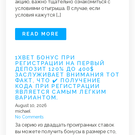
акцию, важно тщательно ознакомиться с
условиями отыгрыша. В случае, если
условия кажутся […]
READ MORE
1XBET БОНУС ПРИ
РЕГИСТРАЦИИ НА ПЕРВЫЙ
ДЕПОЗИТ 120% ДО 400$
ЗАСЛУЖИВАЕТ ВНИМАНИЯ ТОТ
ФАКТ, ЧТО ✔️ ПОЛУЧЕНИЕ
КОДА ПРИ РЕГИСТРАЦИИ
ЯВЛЯЕТСЯ САМЫМ ЛЕГКИМ
ВАРИАНТОМ.
August 10, 2026
michael
No Comments
За серию из двадцать проигранных ставок
вы можете получить бонусы в размере сто,