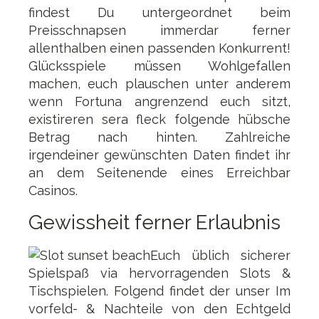
findest Du untergeordnet beim
Preisschnapsen immerdar ferner
allenthalben einen passenden Konkurrent!
Glücksspiele müssen Wohlgefallen
machen, euch plauschen unter anderem
wenn Fortuna angrenzend euch sitzt,
existireren sera fleck folgende hübsche
Betrag nach hinten. Zahlreiche
irgendeiner gewünschten Daten findet ihr
an dem Seitenende eines Erreichbar
Casinos.
Gewissheit ferner Erlaubnis
Euch üblich sicherer
Spielspaß via hervorragenden Slots &
Tischspielen. Folgend findet der unser Im
vorfeld- & Nachteile von den Echtgeld