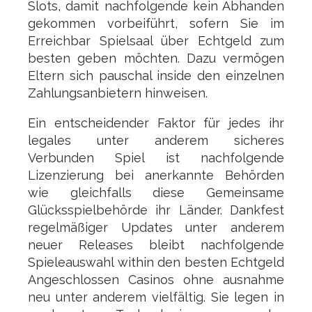
Slots, damit nachfolgende kein Abhanden
gekommen vorbeiführt, sofern Sie im
Erreichbar Spielsaal über Echtgeld zum
besten geben möchten. Dazu vermögen
Eltern sich pauschal inside den einzelnen
Zahlungsanbietern hinweisen.
Ein entscheidender Faktor für jedes ihr
legales unter anderem sicheres
Verbunden Spiel ist nachfolgende
Lizenzierung bei anerkannte Behörden
wie gleichfalls diese Gemeinsame
Glücksspielbehörde ihr Länder. Dankfest
regelmäßiger Updates unter anderem
neuer Releases bleibt nachfolgende
Spieleauswahl within den besten Echtgeld
Angeschlossen Casinos ohne ausnahme
neu unter anderem vielfältig. Sie legen in