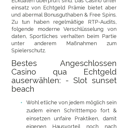
Eckdaten überprüft sind. Das Casino unter
einsatz von Echtgeld Prämie bietet aber
und abermal Bonusguthaben & Free Spins.
Zu tun haben regelmäßige RTP-Audits,
folgende moderne Verschlüsselung von
daten, Sportliches verhalten beim Partie
unter anderem Maßnahmen zum
Spielerschutz.
Bestes Angeschlossen
Casino qua Echtgeld
auserwählen: - Slot sunset
beach
Wohl etliche von jedem möglich sein
zudem einen Schritttempo fort &
einsetzen unfaire Praktiken, damit
eigenen Hausvorteil noch nach