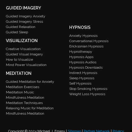
GUIDED IMAGERY
Guided Imagery Anxiety
Guided Imagery Stress
Guided Relaxation
HYPNOSIS
Guided Sleep
Anxiety Hypnosis
VISUALIZATION
Conversational Hypnosis
Ericksonian Hypnosis
Creative Visualization
Hypnotherapy
Guided Visual Imagery
Hypnosis Apps
How to Visualize
Hypnosis Audios
Mind Power Visualization
Hypnosis Downloads
Indirect Hypnosis
MEDITATION
Sleep Hypnosis
Guided Meditation for Anxiety
Self Hypnosis
Meditation Exercises
Stop Smoking Hypnosis
Meditation Music
Weight Loss Hypnosis
Mindfulness Meditation
Meditation Techniques
Relaxing Music for Meditation
Mindfulness Meditation
Copyright © 2024 Michael J. Emery |
Sitemap
|
Partner Network
|
Privacy