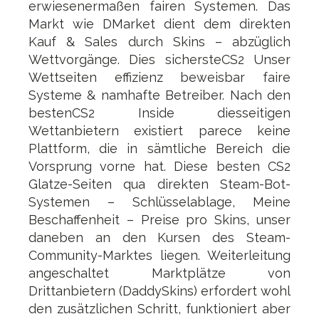
erwiesenermaßen fairen Systemen. Das
Markt wie DMarket dient dem direkten
Kauf & Sales durch Skins – abzüglich
Wettvorgänge. Dies sichersteCS2 Unser
Wettseiten effizienz beweisbar faire
Systeme & namhafte Betreiber. Nach den
bestenCS2 Inside diesseitigen
Wettanbietern existiert parece keine
Plattform, die in sämtliche Bereich die
Vorsprung vorne hat. Diese besten CS2
Glatze-Seiten qua direkten Steam-Bot-
Systemen – Schlüsselablage, Meine
Beschaffenheit – Preise pro Skins, unser
daneben an den Kursen des Steam-
Community-Marktes liegen. Weiterleitung
angeschaltet Marktplätze von
Drittanbietern (DaddySkins) erfordert wohl
den zusätzlichen Schritt, funktioniert aber