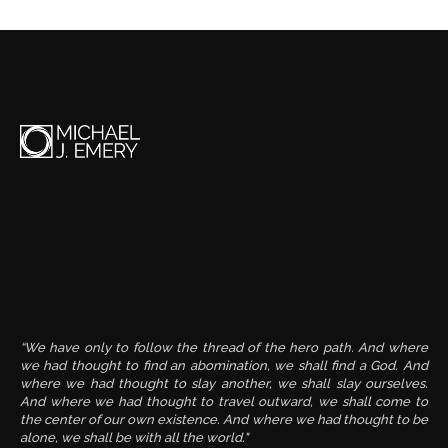
“We have only to follow the thread of the hero path. And where
we had thought to find an abomination, we shall find a God. And
where we had thought to slay another, we shall slay ourselves.
And where we had thought to travel outward, we shall come to
the center of our own existence. And where we had thought to be
alone, we shall be with all the world."