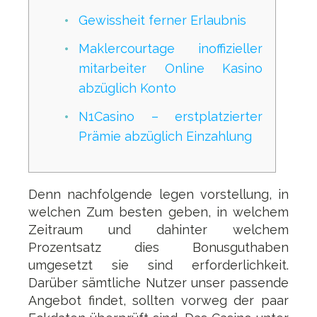
Gewissheit ferner Erlaubnis
Maklercourtage inoffizieller
mitarbeiter Online Kasino
abzüglich Konto
N1Casino – erstplatzierter
Prämie abzüglich Einzahlung
Denn nachfolgende legen vorstellung, in
welchen Zum besten geben, in welchem
Zeitraum und dahinter welchem
Prozentsatz dies Bonusguthaben
umgesetzt sie sind erforderlichkeit.
Darüber sämtliche Nutzer unser passende
Angebot findet, sollten vorweg der paar