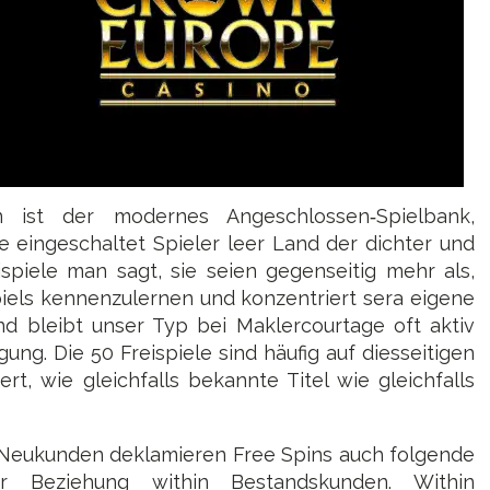
n ist der modernes Angeschlossen‑Spielbank,
 eingeschaltet Spieler leer Land der dichter und
ispiele man sagt, sie seien gegenseitig mehr als,
iels kennenzulernen und konzentriert sera eigene
und bleibt unser Typ bei Maklercourtage oft aktiv
ng. Die 50 Freispiele sind häufig auf diesseitigen
rt, wie gleichfalls bekannte Titel wie gleichfalls
Neukunden deklamieren Free Spins auch folgende
r Beziehung within Bestandskunden. Within