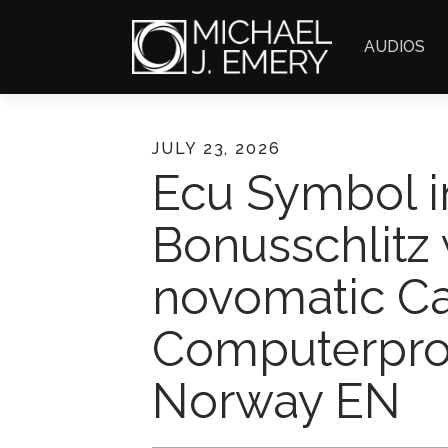
AUDIOS
JULY 23, 2026
Ecu Symbol in
Bonusschlitz 
novomatic C
Computerpro
Norway EN