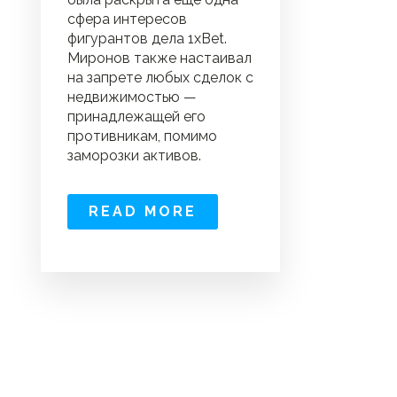
сфера интересов
фигурантов дела 1xBet.
Миронов также настаивал
на запрете любых сделок с
недвижимостью —
принадлежащей его
противникам, помимо
заморозки активов.
READ MORE