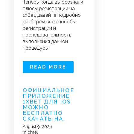
Теперь, когда вы осознали
плюсы регистрации на
1xBet, давайте подробно
разберем все способы
регистрации и
последовательность
выполнения данной
процедуры.
READ MORE
ОФИЦИАЛЬНОЕ
ПРИЛОЖЕНИЕ
1XBET ДЛЯ IOS
МОЖНО
БЕСПЛАТНО
СКАЧАТЬ НА.
August 9, 2026
michael