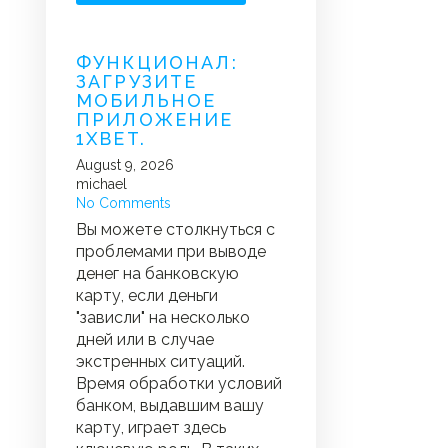
ФУНКЦИОНАЛ:
ЗАГРУЗИТЕ
МОБИЛЬНОЕ
ПРИЛОЖЕНИЕ
1XBET.
August 9, 2026
michael
No Comments
Вы можете столкнуться с
проблемами при выводе
денег на банковскую
карту, если деньги
"зависли" на несколько
дней или в случае
экстренных ситуаций.
Время обработки условий
банком, выдавшим вашу
карту, играет здесь