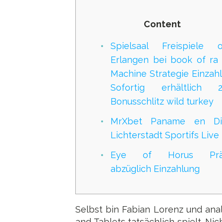
Content
Spielsaal Freispiele 
Erlangen bei book of ra 
Machine Strategie Einzahl
Sofortig erhältlich 2
Bonusschlitz wild turkey
MrXbet Paname en Di
Lichterstadt Sportifs Live
Eye of Horus Prä
abzüglich Einzahlung
Selbst bin Fabian Lorenz und ana
and Tablets tatsächlich spielt. Nich