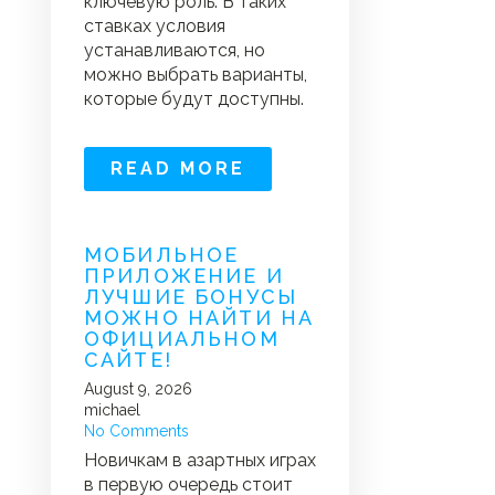
ключевую роль. В таких
ставках условия
устанавливаются, но
можно выбрать варианты,
которые будут доступны.
READ MORE
МОБИЛЬНОЕ
ПРИЛОЖЕНИЕ И
ЛУЧШИЕ БОНУСЫ
МОЖНО НАЙТИ НА
ОФИЦИАЛЬНОМ
САЙТЕ!
August 9, 2026
michael
No Comments
Новичкам в азартных играх
в первую очередь стоит