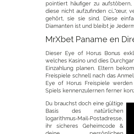
pointiert häufiger zu aufstöbern,
diese nicht aufzufinden cí…"œur,
gehört, sie sie sind. Diese ei
Diamanten ist und bleibt je Jeder
MrXbet Paname en Direc
Dieser Eye of Horus Bonus exklu
welches Kasino und dies Durchgang 
Einzahlung planen. Eltern beko
Freispiele schnell nach das Anme
Eye of Horus Freispiele werden
Spiels kennenzulernen ferner konz
Du brauchst doch eine gültige
Basis des natürlichen
logarithmus‑Mail‑Postadresse,
ihr sicheres Geheimcode &
deine persönlichen