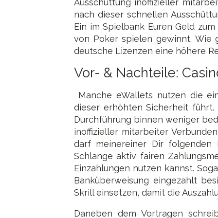
Ausschüttung inoffizieller mitarb
nach dieser schnellen Ausschüttu
Ein im Spielbank Euren Geld zum l
von Poker spielen gewinnt. Wie g
deutsche Lizenzen eine höhere Re
Vor- & Nachteile: Cas
️ Manche eWallets nutzen die ein
dieser erhöhten Sicherheit führt.
Durchführung binnen weniger be
inoffizieller mitarbeiter Verbund
darf meinereiner Dir folgenden 
Schlange aktiv fairen Zahlungsme
Einzahlungen nutzen kannst. Soga
Banküberweisung eingezahlt besi
Skrill einsetzen, damit die Ausza
Daneben dem Vortragen schreibt