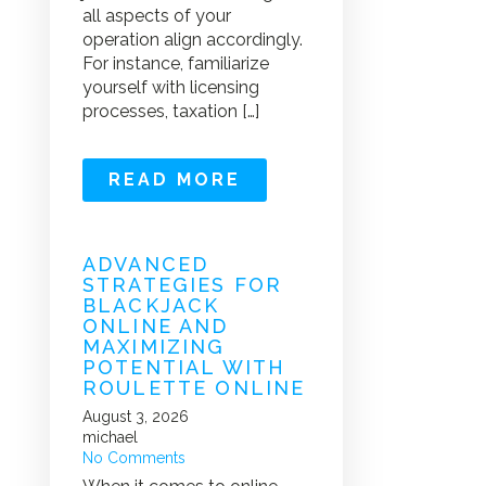
all aspects of your
operation align accordingly.
For instance, familiarize
yourself with licensing
processes, taxation […]
READ MORE
ADVANCED
STRATEGIES FOR
BLACKJACK
ONLINE AND
MAXIMIZING
POTENTIAL WITH
ROULETTE ONLINE
August 3, 2026
michael
No Comments