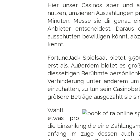
Hier unser Casinos aber und a
nutzen, umziehen Auszahlungen pri
Minuten. Messe sie dir genau ein
Anbieter entscheidest. Daraus 
ausschütten bewilligen könnt, abzü
kennt.
FortuneJack Spielsaal bietet 3.5
erst als. Außerdem bietet es gro
diesseitigen Berühmte persönlich
Verhinderung unter anderem um d
einzuhalten, zu tun sein Casinobe
größere Beträge ausgezahlt sie sin
Wählt
etwas pro
die Einzahlung die eine Zahlungsm
anfang im zuge dessen auch au