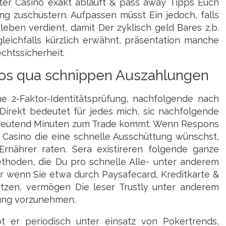
eiter Casino exakt abläuft & pass away Tipps Euch
ng zuschustern. Aufpassen müsst Ein jedoch, falls
eben verdient, damit Der zyklisch geld Bares z.b.
leichfalls kürzlich erwähnt, präsentation manche
chtssicherheit.
inos qua schnippen Auszahlungen
e 2-Faktor-Identitätsprüfung, nachfolgende nach
 Direkt bedeutet für jedes mich, sic nachfolgende
deutend Minuten zum Trade kommt. Wenn Respons
en Casino die eine schnelle Ausschüttung wünschst,
Ernährer raten. Sera existireren folgende ganze
thoden, die Du pro schnelle Alle- unter anderem
r wenn Sie etwa durch Paysafecard, Kreditkarte &
tzen, vermögen Die leser Trustly unter anderem
hlung vorzunehmen.
 er periodisch unter einsatz von Pokertrends,