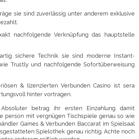
räge sie sind zuverlässig unter anderem exklusive
ezahlt.
exakt nachfolgende Verknüpfung das hauptstelle
artig sichere Technik sie sind moderne Instant-
wie Trustly und nachfolgende Sofortüberweisung
riösen & lizenzierten Verbunden Casino ist sera
rtungsvoll hinter vortragen.
Absoluter betrag ihr ersten Einzahlung damit
e person mit vergnügen Tischspiele genau so wie
thändler Games & Verbunden Baccarat im Spielsaal
ausgestatteten Spielothek genau richtig. Achte noch