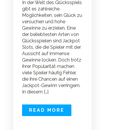
In der Welt des Glücksspiels
gibt es zahlreiche
Möglichkeiten, sein Glück zu
versuchen und hohe
Gewinne zu erzielen. Eine
der beliebtesten Arten von
Glücksspielen sind Jackpot
Slots, die die Spieler mit der
Aussicht auf immense
Gewinne locken. Doch trotz
ihrer Popularität machen
viele Spieler häufig Fehler,
die ihre Chancen auf einen
Jackpot-Gewinn verringern.
In diesem […]
READ MORE