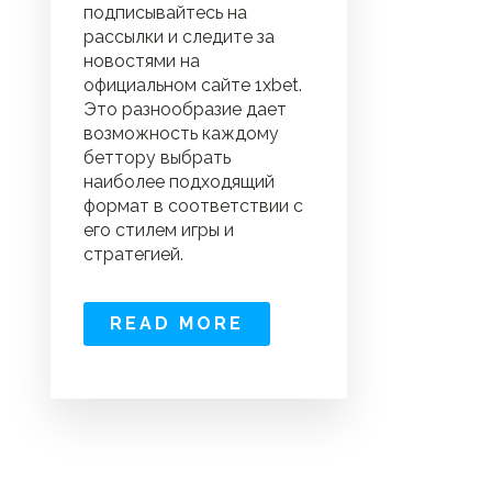
подписывайтесь на
рассылки и следите за
новостями на
официальном сайте 1xbet.
Это разнообразие дает
возможность каждому
беттору выбрать
наиболее подходящий
формат в соответствии с
его стилем игры и
стратегией.
READ MORE