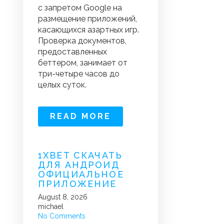
с запретом Google на
размещение приложений,
касающихся азартных игр.
Проверка документов,
предоставленных
беттером, занимает от
три-четыре часов до
целых суток.
READ MORE
1XBET СКАЧАТЬ
ДЛЯ АНДРОИД
ОФИЦИАЛЬНОЕ
ПРИЛОЖЕНИЕ
August 8, 2026
michael
No Comments