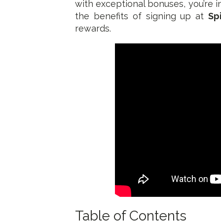
with exceptional bonuses, you’re in
the benefits of signing up at
Sp
rewards.
Table of Contents