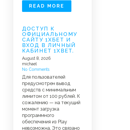
READ MORE
ДОСТУП К
ОФИЦИАЛЬНОМУ
САЙТУ 1ХБЕТ И
ВХОД В ЛИЧНЫЙ
КАБИНЕТ 1XBET.
August 8, 2026
michael
No Comments
Для пользователей
предусмотрен вывод
средств с минимальным
лимитом от 100 рублей. К
сожалению — на текущий
момент загрузка
программного
обеспечения из Play
невозможна. Это связано