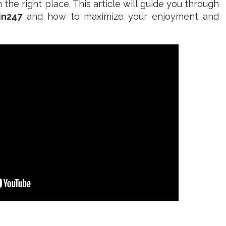
 the right place. This article will guide you through
in247
and how to maximize your enjoyment and