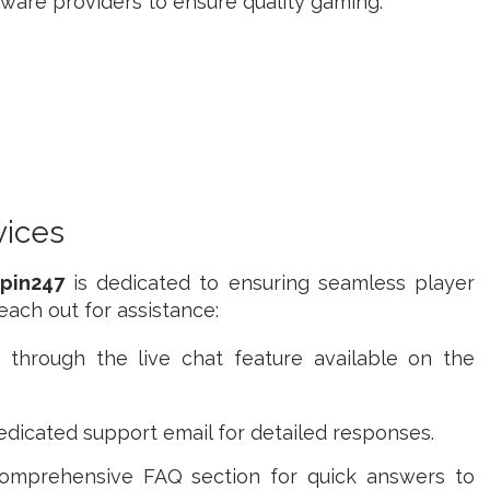
tware providers to ensure quality gaming:
vices
pin247
is dedicated to ensuring seamless player
ach out for assistance:
 through the live chat feature available on the
edicated support email for detailed responses.
omprehensive FAQ section for quick answers to