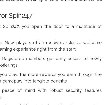
for Spin247
 Spin247, you open the door to a multitude of
s:
New players often receive exclusive welcome
aming experience right from the start.
:
Registered members get early access to newly
fferings.
ou play, the more rewards you earn through the
r gameplay into tangible benefits.
peace of mind with robust security features
a.