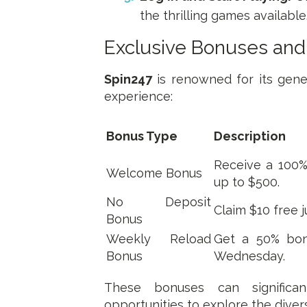
the thrilling games available
Exclusive Bonuses and
Spin247
is renowned for its gen
experience:
Bonus Type
Description
Receive a 100%
Welcome Bonus
up to $500.
No Deposit
Claim $10 free j
Bonus
Weekly Reload
Get a 50% bon
Bonus
Wednesday.
These bonuses can significa
opportunities to explore the dive