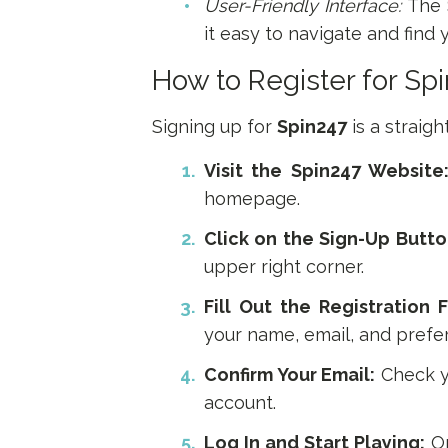
User-Friendly Interface:
The S
it easy to navigate and find 
How to Register for Sp
Signing up for
Spin247
is a straig
Visit the Spin247 Website
homepage.
Click on the Sign-Up Butto
upper right corner.
Fill Out the Registration 
your name, email, and pref
Confirm Your Email:
Check yo
account.
Log In and Start Playing:
On