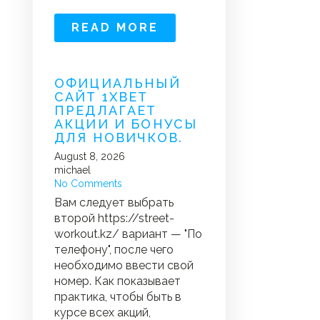
READ MORE
ОФИЦИАЛЬНЫЙ
САЙТ 1XBET
ПРЕДЛАГАЕТ
АКЦИИ И БОНУСЫ
ДЛЯ НОВИЧКОВ.
August 8, 2026
michael
No Comments
Вам следует выбрать
второй https://street-
workout.kz/ вариант — "По
телефону", после чего
необходимо ввести свой
номер. Как показывает
практика, чтобы быть в
курсе всех акций,