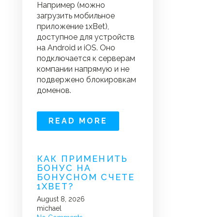
Например (можно
загрузить мобильное
приложение 1xBet),
доступное для устройств
на Android и iOS. Оно
подключается к серверам
компании напрямую и не
подвержено блокировкам
доменов.
READ MORE
КАК ПРИМЕНИТЬ
БОНУС НА
БОНУСНОМ СЧЕТЕ
1XBET?
August 8, 2026
michael