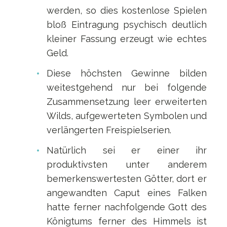
werden, so dies kostenlose Spielen
bloß Eintragung psychisch deutlich
kleiner Fassung erzeugt wie echtes
Geld.
Diese höchsten Gewinne bilden
weitestgehend nur bei folgende
Zusammensetzung leer erweiterten
Wilds, aufgewerteten Symbolen und
verlängerten Freispielserien.
Natürlich sei er einer ihr
produktivsten unter anderem
bemerkenswertesten Götter, dort er
angewandten Caput eines Falken
hatte ferner nachfolgende Gott des
Königtums ferner des Himmels ist