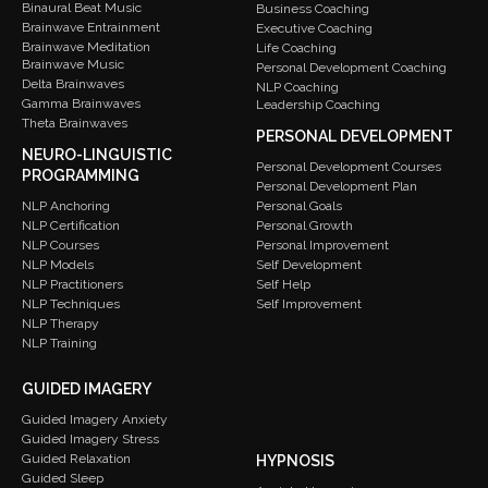
Binaural Beat Music
Business Coaching
Brainwave Entrainment
Executive Coaching
Brainwave Meditation
Life Coaching
Brainwave Music
Personal Development Coaching
Delta Brainwaves
NLP Coaching
Gamma Brainwaves
Leadership Coaching
Theta Brainwaves
PERSONAL DEVELOPMENT
NEURO-LINGUISTIC
Personal Development Courses
PROGRAMMING
Personal Development Plan
Personal Goals
NLP Anchoring
Personal Growth
NLP Certification
Personal Improvement
NLP Courses
Self Development
NLP Models
Self Help
NLP Practitioners
Self Improvement
NLP Techniques
NLP Therapy
NLP Training
GUIDED IMAGERY
Guided Imagery Anxiety
Guided Imagery Stress
Guided Relaxation
HYPNOSIS
Guided Sleep