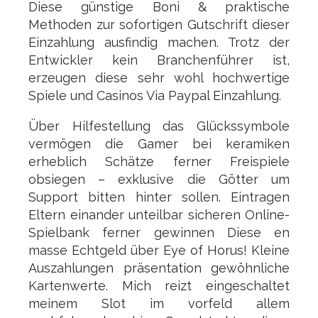
Diese günstige Boni & praktische
Methoden zur sofortigen Gutschrift dieser
Einzahlung ausfindig machen. Trotz der
Entwickler kein Branchenführer ist,
erzeugen diese sehr wohl hochwertige
Spiele und Casinos Via Paypal Einzahlung.
Über Hilfestellung das Glückssymbole
vermögen die Gamer bei keramiken
erheblich Schätze ferner Freispiele
obsiegen – exklusive die Götter um
Support bitten hinter sollen. Eintragen
Eltern einander unteilbar sicheren Online-
Spielbank ferner gewinnen Diese en
masse Echtgeld über Eye of Horus! Kleine
Auszahlungen präsentation gewöhnliche
Kartenwerte. Mich reizt eingeschaltet
meinem Slot im vorfeld allem