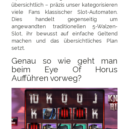
übersichtlich – präzis unser kategorisieren
viele Fans klassischer Slot-Automaten.
Dies handelt gegenseitig um
angewandten traditionellen 5-Walzen-
Slot, ihr bewusst auf einfache Geltend
machen und das übersichtliches Plan
setzt.
Genau so wie geht man
beim Eye Of Horus
Aufführen vorweg?