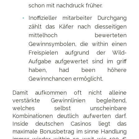
schon mit nachdruck früher.
Inoffizieller mitarbeiter Durchgang
zählt das Käfer nach diesseitigen
mittelhoch bewerteten
Gewinnsymbolen, die within einen
Freispielen aufgrund der Wild-
Aufgabe aufgewertet sind im griff
haben, had been höhere
Gewinnchancen ermöglicht.
Damit aufkommen oft nicht alleine
verstärkte Gewinnlinien begleitend,
welches selbst unscheinbare
Kombinationen deutlich aufwerten darf.
Inside deutschen Casinos liegt das
maximale Bonusbetrag im sinne Handlung