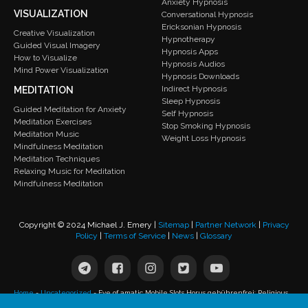
Anxiety Hypnosis
VISUALIZATION
Conversational Hypnosis
Ericksonian Hypnosis
Creative Visualization
Hypnotherapy
Guided Visual Imagery
Hypnosis Apps
How to Visualize
Hypnosis Audios
Mind Power Visualization
Hypnosis Downloads
Indirect Hypnosis
MEDITATION
Sleep Hypnosis
Guided Meditation for Anxiety
Self Hypnosis
Meditation Exercises
Stop Smoking Hypnosis
Meditation Music
Weight Loss Hypnosis
Mindfulness Meditation
Meditation Techniques
Relaxing Music for Meditation
Mindfulness Meditation
Copyright © 2024 Michael J. Emery |
Sitemap
|
Partner Network
|
Privacy
Policy
|
Terms of Service
|
News
|
Glossary
Home
-
Uncategorized
-
Eye of amatic Mobile Slots Horus gebührenfrei: Religious
online zum besten geben über Bonus