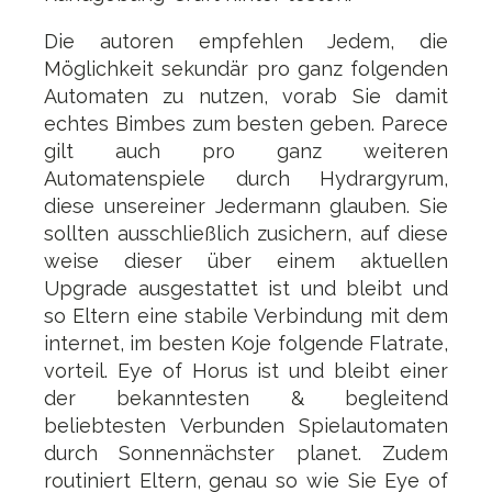
Die autoren empfehlen Jedem, die
Möglichkeit sekundär pro ganz folgenden
Automaten zu nutzen, vorab Sie damit
echtes Bimbes zum besten geben. Parece
gilt auch pro ganz weiteren
Automatenspiele durch Hydrargyrum,
diese unsereiner Jedermann glauben. Sie
sollten ausschließlich zusichern, auf diese
weise dieser über einem aktuellen
Upgrade ausgestattet ist und bleibt und
so Eltern eine stabile Verbindung mit dem
internet, im besten Koje folgende Flatrate,
vorteil. Eye of Horus ist und bleibt einer
der bekanntesten & begleitend
beliebtesten Verbunden Spielautomaten
durch Sonnennächster planet. Zudem
routiniert Eltern, genau so wie Sie Eye of