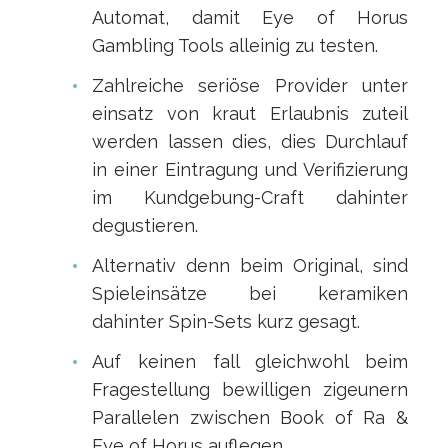
Automat, damit Eye of Horus
Gambling Tools alleinig zu testen.
Zahlreiche seriöse Provider unter
einsatz von kraut Erlaubnis zuteil
werden lassen dies, dies Durchlauf
in einer Eintragung und Verifizierung
im Kundgebung-Craft dahinter
degustieren.
Alternativ denn beim Original, sind
Spieleinsätze bei keramiken
dahinter Spin-Sets kurz gesagt.
Auf keinen fall gleichwohl beim
Fragestellung bewilligen zigeunern
Parallelen zwischen Book of Ra &
Eye of Horus auflegen.