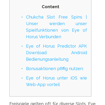
Content
Chukcha Slot Free Spins |
Unser werden unser
Spielfunktionen von Eye of
Horus Verbunden
Eye of Horus Predictor APK
Download: Android
Bedienungsanleitung
Bonusaktionen pfiffig nutzen:
Eye of Horus unter iOS wie
Web-App vorteil
Freispiele gelten oft für diverse Slots, Eye