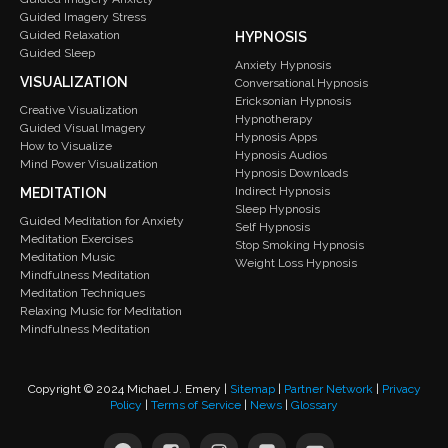
Guided Imagery Stress
Guided Relaxation
HYPNOSIS
Guided Sleep
Anxiety Hypnosis
VISUALIZATION
Conversational Hypnosis
Ericksonian Hypnosis
Creative Visualization
Hypnotherapy
Guided Visual Imagery
Hypnosis Apps
How to Visualize
Hypnosis Audios
Mind Power Visualization
Hypnosis Downloads
Indirect Hypnosis
MEDITATION
Sleep Hypnosis
Guided Meditation for Anxiety
Self Hypnosis
Meditation Exercises
Stop Smoking Hypnosis
Meditation Music
Weight Loss Hypnosis
Mindfulness Meditation
Meditation Techniques
Relaxing Music for Meditation
Mindfulness Meditation
Copyright © 2024 Michael J. Emery |
Sitemap
|
Partner Network
|
Privacy
Policy
|
Terms of Service
|
News
|
Glossary