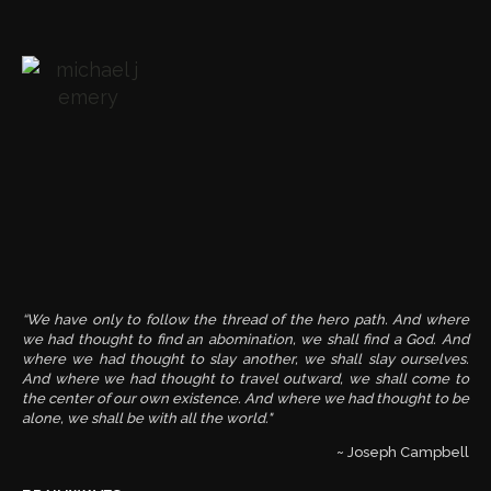
“We have only to follow the thread of the hero path. And where
we had thought to find an abomination, we shall find a God. And
where we had thought to slay another, we shall slay ourselves.
And where we had thought to travel outward, we shall come to
the center of our own existence. And where we had thought to be
alone, we shall be with all the world."
~ Joseph Campbell