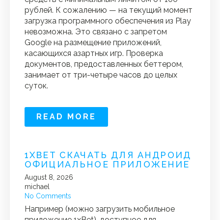
рублей. К сожалению — на текущий момент
загрузка программного обеспечения из Play
невозможна. Это связано с запретом
Google на размещение приложений,
касающихся азартных игр. Проверка
документов, предоставленных беттером,
занимает от три-четыре часов до целых
суток.
READ MORE
1XBET СКАЧАТЬ ДЛЯ АНДРОИД
ОФИЦИАЛЬНОЕ ПРИЛОЖЕНИЕ
August 8, 2026
michael
No Comments
Например (можно загрузить мобильное
приложение 1xBet), доступное для