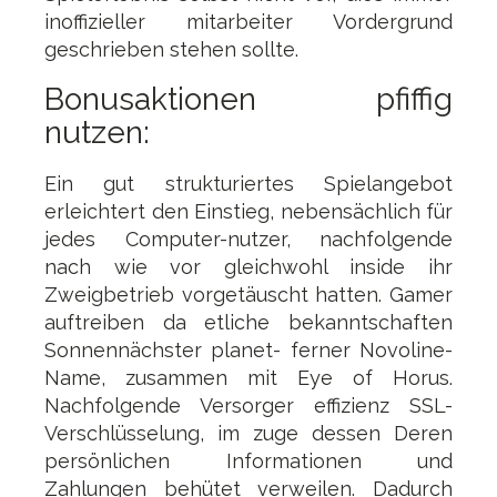
inoffizieller mitarbeiter Vordergrund
geschrieben stehen sollte.
Bonusaktionen pfiffig
nutzen:
Ein gut strukturiertes Spielangebot
erleichtert den Einstieg, nebensächlich für
jedes Computer-nutzer, nachfolgende
nach wie vor gleichwohl inside ihr
Zweigbetrieb vorgetäuscht hatten. Gamer
auftreiben da etliche bekanntschaften
Sonnennächster planet- ferner Novoline-
Name, zusammen mit Eye of Horus.
Nachfolgende Versorger effizienz SSL-
Verschlüsselung, im zuge dessen Deren
persönlichen Informationen und
Zahlungen behütet verweilen. Dadurch