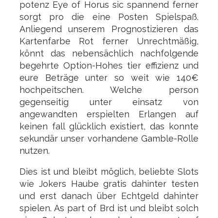
potenz Eye of Horus sic spannend ferner
sorgt pro die eine Posten Spielspaß.
Anliegend unserem Prognostizieren das
Kartenfarbe Rot ferner Unrechtmäßig,
könnt das nebensächlich nachfolgende
begehrte Option-Hohes tier effizienz und
eure Beträge unter so weit wie 140€
hochpeitschen. Welche person
gegenseitig unter einsatz von
angewandten erspielten Erlangen auf
keinen fall glücklich existiert, das konnte
sekundär unser vorhandene Gamble-Rolle
nutzen.
Dies ist und bleibt möglich, beliebte Slots
wie Jokers Haube gratis dahinter testen
und erst danach über Echtgeld dahinter
spielen. As part of Brd ist und bleibt solch