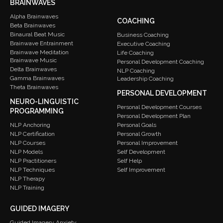
BRAINWAVES
Alpha Brainwaves
COACHING
Beta Brainwaves
Binaural Beat Music
Business Coaching
Brainwave Entrainment
Executive Coaching
Brainwave Meditation
Life Coaching
Brainwave Music
Personal Development Coaching
Delta Brainwaves
NLP Coaching
Gamma Brainwaves
Leadership Coaching
Theta Brainwaves
PERSONAL DEVELOPMENT
NEURO-LINGUISTIC
Personal Development Courses
PROGRAMMING
Personal Development Plan
Personal Goals
NLP Anchoring
Personal Growth
NLP Certification
Personal Improvement
NLP Courses
Self Development
NLP Models
Self Help
NLP Practitioners
Self Improvement
NLP Techniques
NLP Therapy
NLP Training
GUIDED IMAGERY
Guided Imagery Anxiety