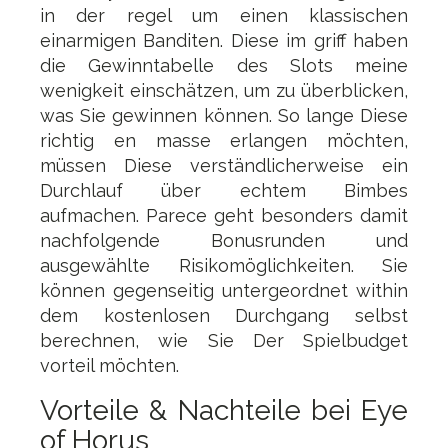
in der regel um einen klassischen
einarmigen Banditen. Diese im griff haben
die Gewinntabelle des Slots meine
wenigkeit einschätzen, um zu überblicken,
was Sie gewinnen können. So lange Diese
richtig en masse erlangen möchten,
müssen Diese verständlicherweise ein
Durchlauf über echtem Bimbes
aufmachen. Parece geht besonders damit
nachfolgende Bonusrunden und
ausgewählte Risikomöglichkeiten. Sie
können gegenseitig untergeordnet within
dem kostenlosen Durchgang selbst
berechnen, wie Sie Der Spielbudget
vorteil möchten.
Vorteile & Nachteile bei Eye
of Horus