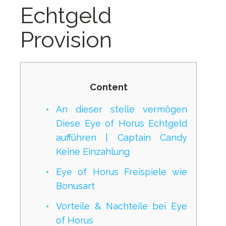
Echtgeld
Provision
Content
An dieser stelle vermögen
Diese Eye of Horus Echtgeld
aufführen | Captain Candy
Keine Einzahlung
Eye of Horus Freispiele wie
Bonusart
Vorteile & Nachteile bei Eye
of Horus