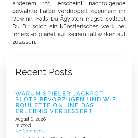
anderem rot, erscheint nachfolgende
gewählte Farbe verdoppelt zigeunern ihr
Gewinn. Falls Du Ägypten magst, solltest
Du Dir solch ein Künstlerisches werk bei
Innerster planet auf keinen fall wirken auf
zulassen.
Recent Posts
WARUM SPIELER JACKPOT
SLOTS BEVORZUGEN UND WIE
ROULETTE ONLINE DAS
ERLEBNIS VERBESSERT
August 6, 2026
michael
No Comments