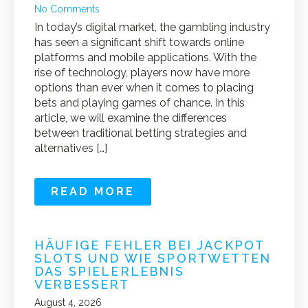
No Comments
In today’s digital market, the gambling industry
has seen a significant shift towards online
platforms and mobile applications. With the
rise of technology, players now have more
options than ever when it comes to placing
bets and playing games of chance. In this
article, we will examine the differences
between traditional betting strategies and
alternatives […]
READ MORE
HÄUFIGE FEHLER BEI JACKPOT
SLOTS UND WIE SPORTWETTEN
DAS SPIELERLEBNIS
VERBESSERT
August 4, 2026