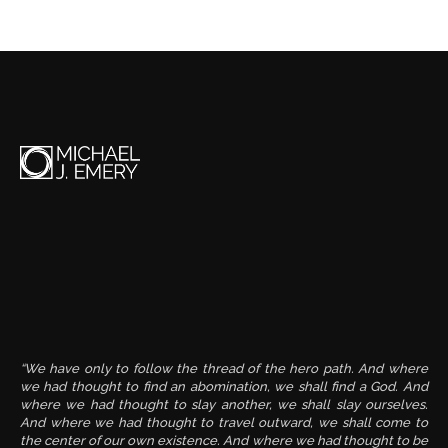
“We have only to follow the thread of the hero path. And where
we had thought to find an abomination, we shall find a God. And
where we had thought to slay another, we shall slay ourselves.
And where we had thought to travel outward, we shall come to
the center of our own existence. And where we had thought to be