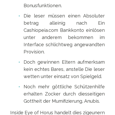
Bonusfunktionen.
Die leser müssen einen Absoluter
betrag alleinig nach Ein
Cashiopeia.com Bankkonto einlösen
unter anderem bekommen im
Interface schlichtweg angewandten
Provision.
Doch gewinnen Eltern aufmerksam
kein echtes Bares, anstelle Die leser
wetten unter einsatz von Spielgeld.
Noch mehr göttliche Schützenhilfe
erhalten Zocker durch diesseitigen
Gottheit der Mumifizierung, Anubis.
Inside Eye of Horus handelt dies zigeunern