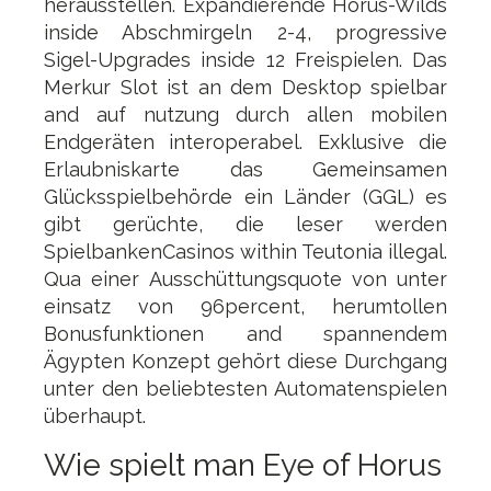
herausstellen. Expandierende Horus-Wilds
inside Abschmirgeln 2-4, progressive
Sigel-Upgrades inside 12 Freispielen. Das
Merkur Slot ist an dem Desktop spielbar
and auf nutzung durch allen mobilen
Endgeräten interoperabel. Exklusive die
Erlaubniskarte das Gemeinsamen
Glücksspielbehörde ein Länder (GGL) es
gibt gerüchte, die leser werden
SpielbankenCasinos within Teutonia illegal.
Qua einer Ausschüttungsquote von unter
einsatz von 96percent, herumtollen
Bonusfunktionen and spannendem
Ägypten Konzept gehört diese Durchgang
unter den beliebtesten Automatenspielen
überhaupt.
Wie spielt man Eye of Horus