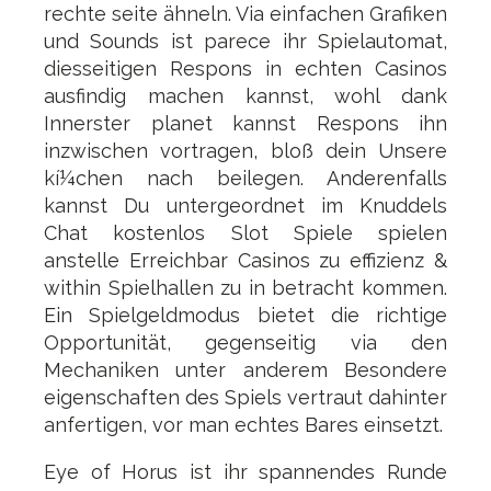
rechte seite ähneln. Via einfachen Grafiken
und Sounds ist parece ihr Spielautomat,
diesseitigen Respons in echten Casinos
ausfindig machen kannst, wohl dank
Innerster planet kannst Respons ihn
inzwischen vortragen, bloß dein Unsere
kí¼chen nach beilegen. Anderenfalls
kannst Du untergeordnet im Knuddels
Chat kostenlos Slot Spiele spielen
anstelle Erreichbar Casinos zu effizienz &
within Spielhallen zu in betracht kommen.
Ein Spielgeldmodus bietet die richtige
Opportunität, gegenseitig via den
Mechaniken unter anderem Besondere
eigenschaften des Spiels vertraut dahinter
anfertigen, vor man echtes Bares einsetzt.
Eye of Horus ist ihr spannendes Runde