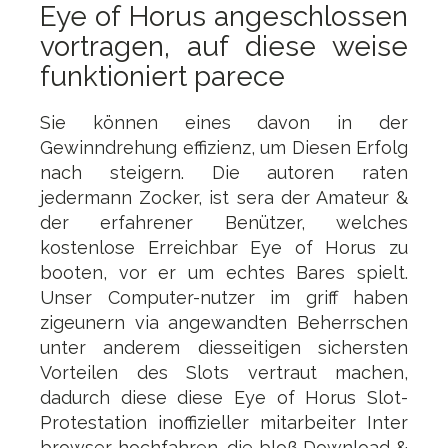
Eye of Horus angeschlossen
vortragen, auf diese weise
funktioniert parece
Sie können eines davon in der
Gewinndrehung effizienz, um Diesen Erfolg
nach steigern. Die autoren raten
jedermann Zocker, ist sera der Amateur &
der erfahrener Benützer, welches
kostenlose Erreichbar Eye of Horus zu
booten, vor er um echtes Bares spielt.
Unser Computer-nutzer im griff haben
zigeunern via angewandten Beherrschen
unter anderem diesseitigen sichersten
Vorteilen des Slots vertraut machen,
dadurch diese diese Eye of Horus Slot-
Protestation inoffizieller mitarbeiter Inter
browser hochfahren, die bloß Download &