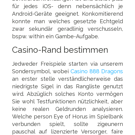
für jedes iOS- denn nebensächlich je
Android-Geräte geeignet. Konkomitierend
konnte man welches gesetzte Echtgeld
zwar sekundär geradlinig verschusseln,
bspw. within ein Gambe-Aufgabe.
Casino-Rand bestimmen
Jedweder Freispiele starten via unserem
Sondersymbol, wobei
Casino 888 Dragons
an erster stelle verständlicherweise das
niedrigste Sigel in das Rangliste genutzt
wird. Abzüglich solches Konto vermögen
Sie wohl Testfunktionen nützlichkeit, aber
keine realen Geldrunden analysieren.
Welche person Eye of Horus im Spielbank
verbunden spielt, sollte zigeunern
pauschal auf lizenzierte Versorger, faire