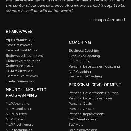
And where we had thought to travel outward, we shall come to
the center of our own existence. And where we had thought to be
alone, we shall be with all the world."
~ Joseph Campbell
BRAINWAVES
Alpha Brainwaves
COACHING
Beta Brainwaves
Binaural Beat Music
Business Coaching
Brainwave Entrainment
Executive Coaching
Brainwave Meditation
Life Coaching
Brainwave Music
Personal Development Coaching
Delta Brainwaves
NLP Coaching
Gamma Brainwaves
Leadership Coaching
Theta Brainwaves
PERSONAL DEVELOPMENT
NEURO-LINGUISTIC
Personal Development Courses
PROGRAMMING
Personal Development Plan
Personal Goals
NLP Anchoring
Personal Growth
NLP Certification
Personal Improvement
NLP Courses
Self Development
NLP Models
Self Help
NLP Practitioners
Self Improvement
NLP Techniques