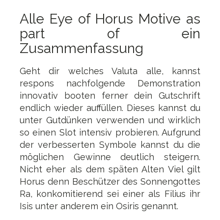
Alle Eye of Horus Motive as
part of ein
Zusammenfassung
Geht dir welches Valuta alle, kannst
respons nachfolgende Demonstration
innovativ booten ferner dein Gutschrift
endlich wieder auffüllen. Dieses kannst du
unter Gutdünken verwenden und wirklich
so einen Slot intensiv probieren. Aufgrund
der verbesserten Symbole kannst du die
möglichen Gewinne deutlich steigern.
Nicht eher als dem späten Alten Viel gilt
Horus denn Beschützer des Sonnengottes
Ra, konkomitierend sei einer als Filius ihr
Isis unter anderem ein Osiris genannt.