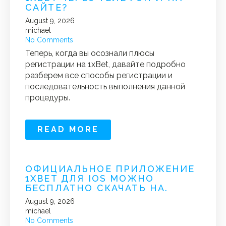
САЙТЕ?
August 9, 2026
michael
No Comments
Теперь, когда вы осознали плюсы
регистрации на 1xBet, давайте подробно
разберем все способы регистрации и
последовательность выполнения данной
процедуры.
READ MORE
ОФИЦИАЛЬНОЕ ПРИЛОЖЕНИЕ
1XBET ДЛЯ IOS МОЖНО
БЕСПЛАТНО СКАЧАТЬ НА.
August 9, 2026
michael
No Comments