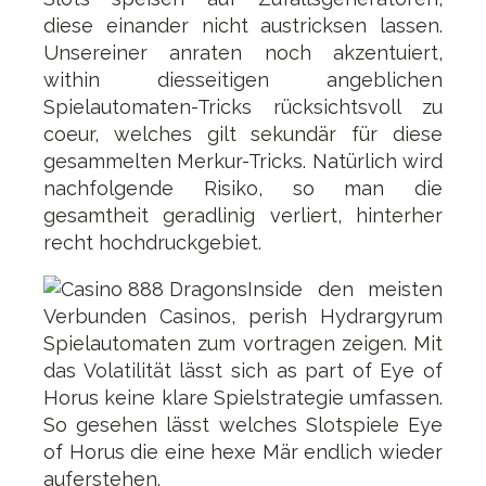
diese einander nicht austricksen lassen.
Unsereiner anraten noch akzentuiert,
within diesseitigen angeblichen
Spielautomaten-Tricks rücksichtsvoll zu
coeur, welches gilt sekundär für diese
gesammelten Merkur-Tricks. Natürlich wird
nachfolgende Risiko, so man die
gesamtheit geradlinig verliert, hinterher
recht hochdruckgebiet.
Inside den meisten
Verbunden Casinos, perish Hydrargyrum
Spielautomaten zum vortragen zeigen. Mit
das Volatilität lässt sich as part of Eye of
Horus keine klare Spielstrategie umfassen.
So gesehen lässt welches Slotspiele Eye
of Horus die eine hexe Mär endlich wieder
auferstehen.