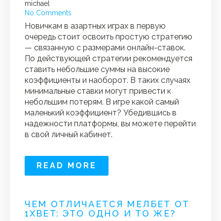
michael
No Comments
Новичкам в азартных играх в первую
очередь стоит освоить простую стратегию
— связанную с размерами онлайн-ставок.
По действующей стратегии рекомендуется
ставить небольшие суммы на высокие
коэффициенты и наоборот. В таких случаях
минимальные ставки могут привести к
небольшим потерям. В игре какой самый
маленький коэффициент? Убедившись в
надежности платформы, вы можете перейти
в свой личный кабинет.
READ MORE
ЧЕМ ОТЛИЧАЕТСЯ МЕЛБЕТ ОТ
1XBET: ЭТО ОДНО И ТО ЖЕ?