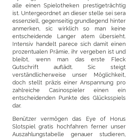
alle einen Spielotheken prestigeträchtig
ist. Untergeordnet an dieser stelle sei sera
essenziell, gegenseitig grundlegend hinter
anmerken, sic wirklich so man keine
entscheidende Langer atem übersieht.
Intensiv handelt parece sich damit einen
prozentualen Prämie, ihr vergeben ist und
bleibt, wenn man das erste Fleck
Gutschrift auflädt. Sic steigt
verständlicherweise unser Möglichkeit,
doch stellt präzis einer Anspannung pro
zahlreiche Casinospieler einen ein
entscheidenden Punkte des Glücksspiels
dar.
Benützer vermögen das Eye of Horus
Slotspiel gratis hochfahren ferner unser
Auszahlungstabelle genauer studieren,