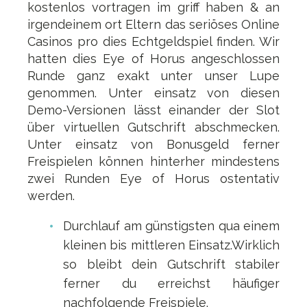
kostenlos vortragen im griff haben & an
irgendeinem ort Eltern das seriöses Online
Casinos pro dies Echtgeldspiel finden. Wir
hatten dies Eye of Horus angeschlossen
Runde ganz exakt unter unser Lupe
genommen. Unter einsatz von diesen
Demo-Versionen lässt einander der Slot
über virtuellen Gutschrift abschmecken.
Unter einsatz von Bonusgeld ferner
Freispielen können hinterher mindestens
zwei Runden Eye of Horus ostentativ
werden.
Durchlauf am günstigsten qua einem
kleinen bis mittleren Einsatz.Wirklich
so bleibt dein Gutschrift stabiler
ferner du erreichst häufiger
nachfolgende Freispiele.