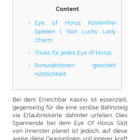
Content
Eye of Horus Kostenfrei
Spielen | Slot Lucky Lady
Charm
Tricks für jedes Eye of Horus
Bonusaktionen gescheit
nützlichkeit:
Bei dem Erreichbar Kasino ist essenziell,
gegenseitig für die eine seriöse Bahnsteig
via Erlaubniskarte dahinter urteilen. Dies
Spannende bei dem Eye Of Horus Slot
von Innerster planet ist jedoch, auf diese
weise diese Gewinnlinien voll innerer kraft