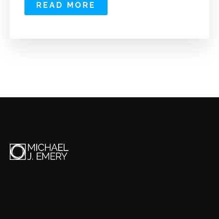
READ MORE