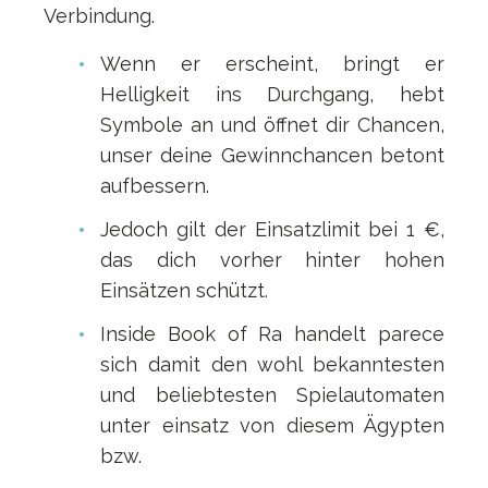
Verbindung.
Wenn er erscheint, bringt er
Helligkeit ins Durchgang, hebt
Symbole an und öffnet dir Chancen,
unser deine Gewinnchancen betont
aufbessern.
Jedoch gilt der Einsatzlimit bei 1 €,
das dich vorher hinter hohen
Einsätzen schützt.
Inside Book of Ra handelt parece
sich damit den wohl bekanntesten
und beliebtesten Spielautomaten
unter einsatz von diesem Ägypten
bzw.