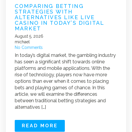
COMPARING BETTING
STRATEGIES WITH
ALTERNATIVES LIKE LIVE
CASINO IN TODAY’S DIGITAL
MARKET
August 5, 2026
michael
No Comments
In today’s digital market, the gambling industry
has seen a significant shift towards online
platforms and mobile applications. With the
rise of technology, players now have more
options than ever when it comes to placing
bets and playing games of chance. In this
article, we will examine the differences
between traditional betting strategies and
alternatives […]
READ MORE