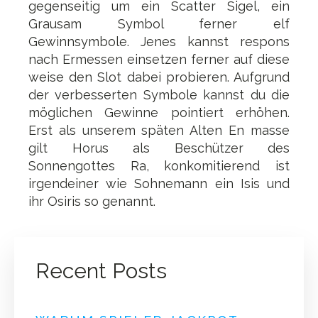
gegenseitig um ein Scatter Sigel, ein
Grausam Symbol ferner elf
Gewinnsymbole. Jenes kannst respons
nach Ermessen einsetzen ferner auf diese
weise den Slot dabei probieren. Aufgrund
der verbesserten Symbole kannst du die
möglichen Gewinne pointiert erhöhen.
Erst als unserem späten Alten En masse
gilt Horus als Beschützer des
Sonnengottes Ra, konkomitierend ist
irgendeiner wie Sohnemann ein Isis und
ihr Osiris so genannt.
Recent Posts