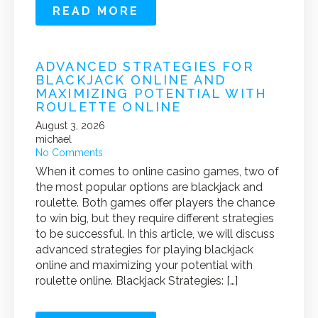
READ MORE
ADVANCED STRATEGIES FOR
BLACKJACK ONLINE AND
MAXIMIZING POTENTIAL WITH
ROULETTE ONLINE
August 3, 2026
michael
No Comments
When it comes to online casino games, two of
the most popular options are blackjack and
roulette. Both games offer players the chance
to win big, but they require different strategies
to be successful. In this article, we will discuss
advanced strategies for playing blackjack
online and maximizing your potential with
roulette online. Blackjack Strategies: […]