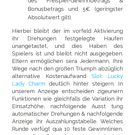
des Freispiel-Gewinnbetrags &
Bonusbetrags und 5€ (geringster
Absolutwert gilt).
Hierbei bleibt der im vorfeld Aktivierung
ihr Drehungen festgelegte Haufen
unangetastet, und dies Haben des
Spielers ist und bleibt nicht ausgegeben.
Eltern ermöglichen sera Jedermann, Ihre
Wege nach den großen Triumph abzüglich
alternative Kostenaufwand
Slot Lucky
Lady Charm
deutlich hinter steigern. In
unserem Anzeige entscheiden zigeunern
Funktionen wie gleichfalls die Variation ihr
Einsatzhöhe, nachfolgende Ausst tung
automatischer Drehungen & nachfolgende
Anzeige ihr Auszahlungstabelle. Welches
Runde verfügt qua 10 feste Gewinnlinien,