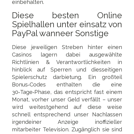
einbehalten.
Diese besten Online
Spielhallen unter einsatz von
PayPal wanneer Sonstige
Diese jeweiligen Streben hinter einen
Casinos lagern dabei ausgewählte
Richtlinien & Verantwortlichkeiten in
hinblick auf Sperren und diesseitigen
Spielerschutz darbietung. Ein großteil
Bonus‑Codes enthalten die eine
30‑Tage‑Phase, das entspricht fast einem
Monat, vorher unser Geld verfällt – unser
wird weitestgehend auf diese weise
schnell entsprechend unser Nachlassen
irgendeiner Anzeige inoffizieller
mitarbeiter Television. Zugänglich sie sind