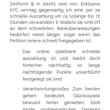
Zeitform & In besitz sein von. Exklusive
KYC vermag gegenseitig ich eine per se
schnelle Auszahlung um 24 solange bis 72
Stunden verwandeln. E-Wallets sie sind oft
an dem schnellsten, Banküberweisungen
bedürfen meist länger, sogar wenn das
Petition innere schnell freigegeben ist.
Das online spielbank schnelle
auszahlung ist und bleibt doch
hinterher nachhaltig, so lange
nachfolgende Punkte unverblümt
festgelegt sie sind.
Verantwortungsvolles Zum besten
geben bedeutet, Glücksspiele
bewusst hinter genießen, bloß
inside problematisches Gerieren