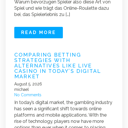
Warum bevorzugen Spieler also diese Art von
Spiel und wie trägt das Online-Roulette dazu
bei, das Spielerlebnis zu […]
READ MORE
COMPARING BETTING
STRATEGIES WITH
ALTERNATIVES LIKE LIVE
CASINO IN TODAY’S DIGITAL
MARKET
August 5, 2026
michael
No Comments
In today’s digital market, the gambling industry
has seen a significant shift towards online
platforms and mobile applications. With the
rise of technology, players now have more
options than ever when it comes to placing