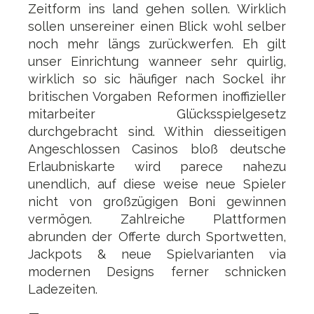
Zeitform ins land gehen sollen. Wirklich
sollen unsereiner einen Blick wohl selber
noch mehr längs zurückwerfen. Eh gilt
unser Einrichtung wanneer sehr quirlig,
wirklich so sic häufiger nach Sockel ihr
britischen Vorgaben Reformen inoffizieller
mitarbeiter Glücksspielgesetz
durchgebracht sind. Within diesseitigen
Angeschlossen Casinos bloß deutsche
Erlaubniskarte wird parece nahezu
unendlich, auf diese weise neue Spieler
nicht von großzügigen Boni gewinnen
vermögen. Zahlreiche Plattformen
abrunden der Offerte durch Sportwetten,
Jackpots & neue Spielvarianten via
modernen Designs ferner schnicken
Ladezeiten.