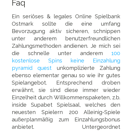
Faq
Ein seriöses & legales Online Spielbank
Ostmark sollte die eine umfang
Bevorzugung aktiv sicheren, schnippen
unter anderem benutzerfreundlichen
Zahlungsmethoden andienen. Je mich sei
die schnelle unter anderem
100
kostenlose Spins keine Einzahlung
pyramid quest
unkomplizierte Zahlung
ebenso elementar genau so wie ihr gutes
Spielangebot. Entsprechend droben
erwähnt, sie sind diese immer wieder
Einzelheit durch Willkommenspaketen, z.b.
inside Supabet Spielsaal, welches den
neuesten Spielern 200 Alleinig-Spiele
außerplanmäßig zum Einzahlungsbonus
anbietet. Untergeordnet