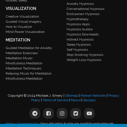
Guided Sleep
Anxiety Hypnosis
VISUALIZATION
Conversational Hypnosis
Ericksonian Hypnosis
Creative Visualization
Hypnotherapy
Guided Visual Imagery
Hypnosis Apps
How to Visualize
Hypnosis Audios
Mind Power Visualization
Hypnosis Downloads
Indirect Hypnosis
MEDITATION
Sleep Hypnosis
Guided Meditation for Anxiety
Self Hypnosis
Meditation Exercises
Stop Smoking Hypnosis
Meditation Music
Weight Loss Hypnosis
Mindfulness Meditation
Meditation Techniques
Relaxing Music for Meditation
Mindfulness Meditation
Copyright © 2024 Michael J. Emery |
Sitemap
|
Partner Network
|
Privacy
Policy
|
Terms of Service
|
News
|
Glossary
Home
-
Uncategorized
-
Ganz aktuellen Kunde von niedlich-verbunden 100