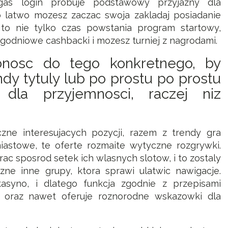
gas login probuje podstawowy przyjazny dla
o latwo mozesz zaczac swoja zakladaj posiadanie
to nie tylko czas powstania program startowy,
godniowe cashbacki i mozesz turniej z nagrodami.
nosc do tego konkretnego, by
y tytuly lub po prostu po prostu
dla przyjemnosci, raczej niz
czne interesujacych pozycji, razem z trendy gra
iastowe, te oferte rozmaite wytyczne rozgrywki.
c sposrod setek ich wlasnych slotow, i to zostaly
ne inne grupy, ktora sprawi ulatwic nawigacje.
asyno, i dlatego funkcja zgodnie z przepisami
je oraz nawet oferuje roznorodne wskazowki dla