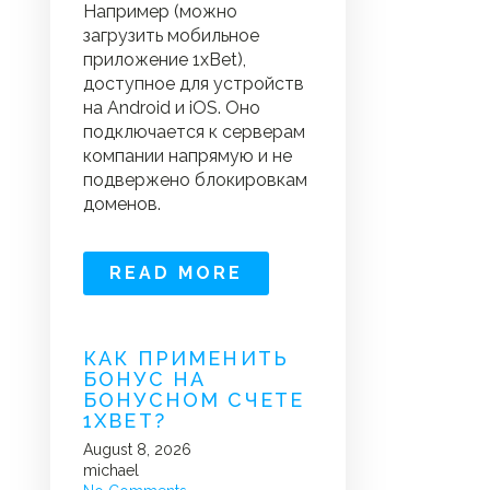
Например (можно
загрузить мобильное
приложение 1xBet),
доступное для устройств
на Android и iOS. Оно
подключается к серверам
компании напрямую и не
подвержено блокировкам
доменов.
READ MORE
КАК ПРИМЕНИТЬ
БОНУС НА
БОНУСНОМ СЧЕТЕ
1XBET?
August 8, 2026
michael