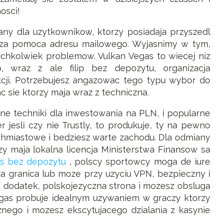
osci!
y dla uzytkownikow, ktorzy posiadaja przyszedl
 za pomoca adresu mailowego. Wyjasnimy w tym,
kichkolwiek problemow. Vulkan Vegas to wiecej niz
lip, wraz z ale filip bez depozytu, organizacja
akcji. Potrzebujesz angazowac tego typu wybor do
ac sie ktorzy maja wraz z techniczna.
e techniki dla inwestowania na PLN, i popularne
er jesli czy nie Trustly, to produkuje, ty na pewno
hmiastowe i bedziesz warte zachodu. Dla odmiany
 maja lokalna licencja Ministerstwa Finansow sa
s bez depozytu
, polscy sportowcy moga de iure
za granica lub moze przy uzyciu VPN, bezpieczny i
 dodatek, polskojezyczna strona i mozesz obsluga
Vegas probuje idealnym uzywaniem w graczy ktorzy
znego i mozesz ekscytujacego dzialania z kasynie