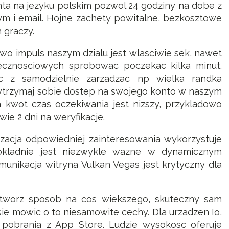
enta na jezyku polskim pozwol 24 godziny na dobe z
m i email. Hojne zachety powitalne, bezkosztowe
 graczy.
ywo impuls naszym dzialu jest wlasciwie sek, nawet
lecznosciowych sprobowac poczekac kilka minut.
c z samodzielnie zarzadzac np wielka randka
rzytrzymaj sobie dostep na swojego konto w naszym
 kwot czas oczekiwania jest nizszy, przykladowo
ie 2 dni na weryfikacje.
lizacja odpowiedniej zainteresowania wykorzystuje
okladnie jest niezwykle wazne w dynamicznym
munikacja witryna Vulkan Vegas jest krytyczny dla
otworz sposob na cos wiekszego, skuteczny sam
 sie mowic o to niesamowite cechy. Dla urzadzen Io,
pobrania z App Store. Ludzie wysokosc oferuje