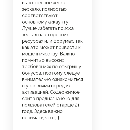
выполненные через
зеркало, полностью
соответствуют
основному аккаунту.
Лучше избегать поиска
зеркал на сторонних
ресурсах или форумах, так
как это может привести к
мошенничеству. Важно
помнить о высоких
требованиях по отыгрышу
бонусов, поэтому следует
внимательно ознакомиться
с условиями перед их
активацией. Содержимое
сайта предназначено для
пользователей старше 21
года. Здесь важно
понимать, что […]