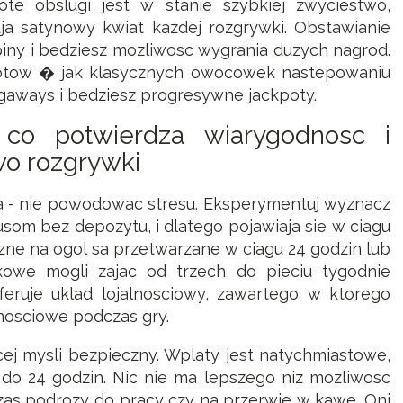
ote obslugi jest w stanie szybkiej zwyciestwo,
ja satynowy kwiat kazdej rozgrywki. Obstawianie
spiny i bedziesz mozliwosc wygrania duzych nagrod.
slotow � jak klasycznych owocowek nastepowaniu
aways i bedziesz progresywne jackpoty.
co potwierdza wiarygodnosc i
o rozgrywki
a - nie powodowac stresu. Eksperymentuj wyznacz
som bez depozytu, i dlatego pojawiaja sie w ciagu
zne na ogol sa przetwarzane w ciagu 24 godzin lub
kowe mogli zajac od trzech do pieciu tygodnie
feruje uklad lojalnosciowy, zawartego w ktorego
nosciowe podczas gry.
cej mysli bezpieczny. Wplaty jest natychmiastowe,
do 24 godzin. Nic nie ma lepszego niz mozliwosc
zas podrozy do pracy czy na przerwie w kawe. Oni