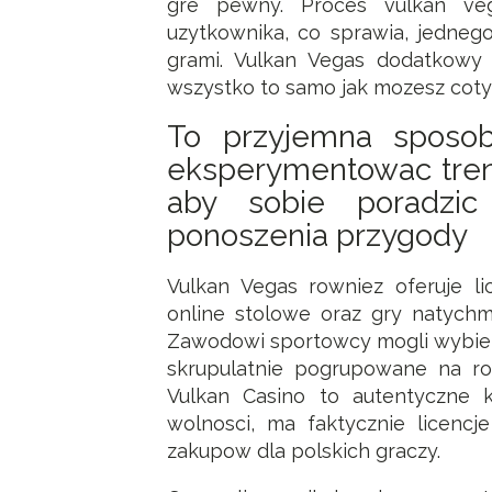
gre pewny. Proces vulkan ve
uzytkownika, co sprawia, jedneg
grami. Vulkan Vegas dodatkowy 
wszystko to samo jak mozesz coty
To przyjemna sposob
eksperymentowac trend
aby sobie poradzic 
ponoszenia przygody
Vulkan Vegas rowniez oferuje li
online stolowe oraz gry natychm
Zawodowi sportowcy mogli wybiera
skrupulatnie pogrupowane na roz
Vulkan Casino to autentyczne k
wolnosci, ma faktycznie licenc
zakupow dla polskich graczy.