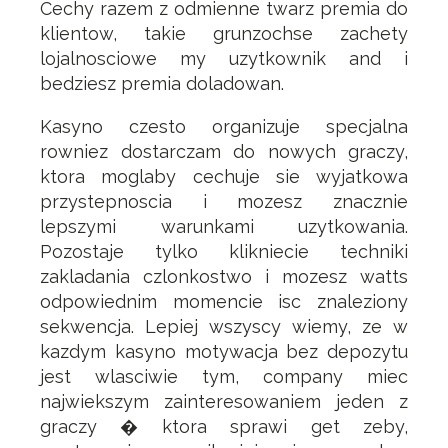
Cechy razem z odmienne twarz premia do
klientow, takie grunzochse zachety
lojalnosciowe my uzytkownik and i
bedziesz premia doladowan.
Kasyno czesto organizuje specjalna
rowniez dostarczam do nowych graczy,
ktora moglaby cechuje sie wyjatkowa
przystepnoscia i mozesz znacznie
lepszymi warunkami uzytkowania.
Pozostaje tylko klikniecie techniki
zakladania czlonkostwo i mozesz watts
odpowiednim momencie isc znaleziony
sekwencja. Lepiej wszyscy wiemy, ze w
kazdym kasyno motywacja bez depozytu
jest wlasciwie tym, company miec
najwiekszym zainteresowaniem jeden z
graczy � ktora sprawi get zeby,