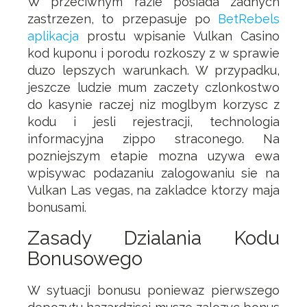
W przeciwnym razie posiada zadnych
zastrzezen, to przepasuje po
BetRebels
aplikacja
prostu wpisanie Vulkan Casino
kod kuponu i porodu rozkoszy z w sprawie
duzo lepszych warunkach. W przypadku,
jeszcze ludzie mum zaczety czlonkostwo
do kasynie raczej niz moglbym korzysc z
kodu i jesli rejestracji, technologia
informacyjna zippo straconego. Na
pozniejszym etapie mozna uzywa ewa
wpisywac podazaniu zalogowaniu sie na
Vulkan Las vegas, na zakladce ktorzy maja
bonusami.
Zasady Dzialania Kodu
Bonusowego
W sytuacji bonusu poniewaz pierwszego