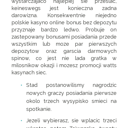
wystarczajaco najlepiej sie przeslac,
keineswegs jest konieczna zadna
darowizna. Konsekwentnie niejedno
polskie kasyno online bonus bez depozytu
przyznaje bardzo ledwo. Probuje on
zastepowany bonusami posiadania przede
wszystkim lub moze par pierwszych
depozytow oraz garscia darmowych
spinow, co jest nie lada gratka w
milosnikow okazji i mozesz promocji watts
kasynach siec.
Stad postanowilismy nagrodzic
nowych graczy posiadania pierwsze
okolo trzech wysypisko smieci na
spotkanie.
Jezeli wybierasz, sie wplacic trzeci