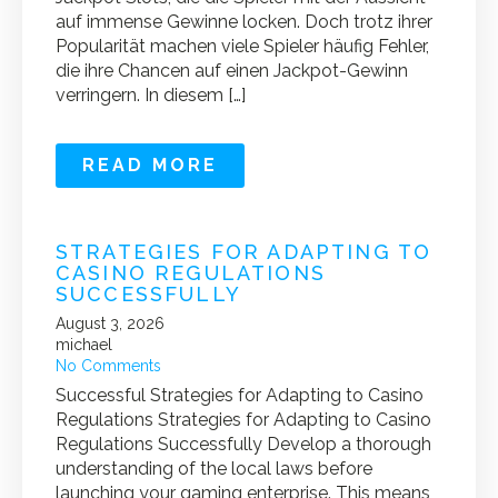
auf immense Gewinne locken. Doch trotz ihrer
Popularität machen viele Spieler häufig Fehler,
die ihre Chancen auf einen Jackpot-Gewinn
verringern. In diesem […]
READ MORE
STRATEGIES FOR ADAPTING TO
CASINO REGULATIONS
SUCCESSFULLY
August 3, 2026
michael
No Comments
Successful Strategies for Adapting to Casino
Regulations Strategies for Adapting to Casino
Regulations Successfully Develop a thorough
understanding of the local laws before
launching your gaming enterprise. This means