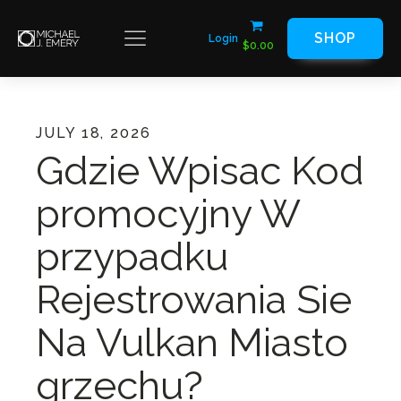
SHOP
Login
$
0.00
JULY 18, 2026
Gdzie Wpisac Kod
promocyjny W
przypadku
Rejestrowania Sie
Na Vulkan Miasto
grzechu?