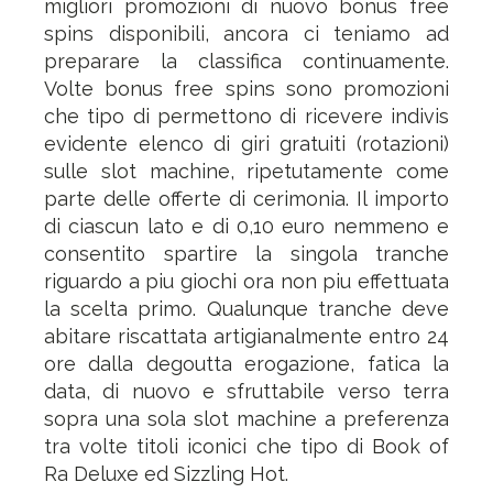
migliori promozioni di nuovo bonus free
spins disponibili, ancora ci teniamo ad
preparare la classifica continuamente.
Volte bonus free spins sono promozioni
che tipo di permettono di ricevere indivis
evidente elenco di giri gratuiti (rotazioni)
sulle slot machine, ripetutamente come
parte delle offerte di cerimonia. Il importo
di ciascun lato e di 0,10 euro nemmeno e
consentito spartire la singola tranche
riguardo a piu giochi ora non piu effettuata
la scelta primo. Qualunque tranche deve
abitare riscattata artigianalmente entro 24
ore dalla degoutta erogazione, fatica la
data, di nuovo e sfruttabile verso terra
sopra una sola slot machine a preferenza
tra volte titoli iconici che tipo di Book of
Ra Deluxe ed Sizzling Hot.