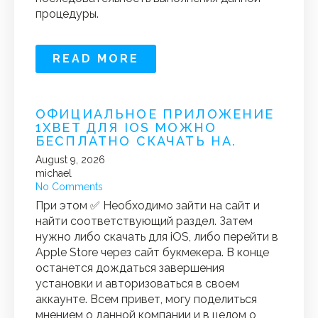
процедуры.
READ MORE
ОФИЦИАЛЬНОЕ ПРИЛОЖЕНИЕ
1XBET ДЛЯ IOS МОЖНО
БЕСПЛАТНО СКАЧАТЬ НА.
August 9, 2026
michael
No Comments
При этом ✅ Необходимо зайти на сайт и
найти соответствующий раздел. Затем
нужно либо скачать для iOS, либо перейти в
Apple Store через сайт букмекера. В конце
останется дождаться завершения
установки и авторизоваться в своем
аккаунте. Всем привет, могу поделиться
мнением о данной компании и в целом о