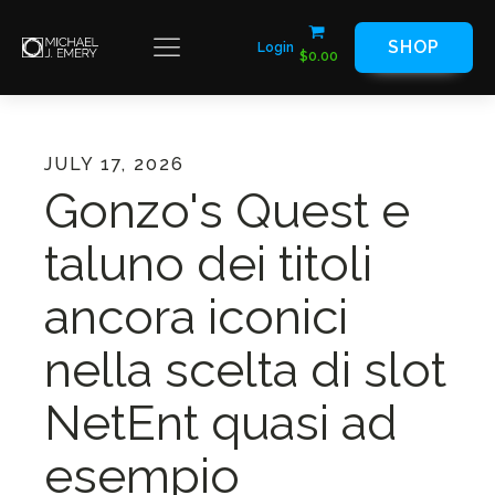
SHOP
Login
$
0.00
JULY 17, 2026
Gonzo's Quest e
taluno dei titoli
ancora iconici
nella scelta di slot
NetEnt quasi ad
esempio