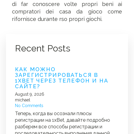
di far conoscere volte propri beni ai
compratori dei casa da gioco come
rifornisce durante rso propri giochi.
Recent Posts
КАК МОЖНО
ЗАРЕГИСТРИРОВАТЬСЯ В
1XBET ЧЕРЕЗ ТЕЛЕФОН И НА
САЙТЕ?
August 9, 2026
michael
No Comments
Теперь, когда вы осознали плюсы
регистрации на 1xBet, давайте подробно
разберем все способы регистрации и
последовательность выполнения данной