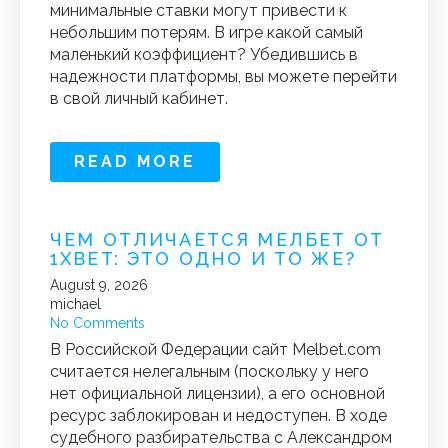
минимальные ставки могут привести к
небольшим потерям. В игре какой самый
маленький коэффициент? Убедившись в
надежности платформы, вы можете перейти
в свой личный кабинет.
READ MORE
ЧЕМ ОТЛИЧАЕТСЯ МЕЛБЕТ ОТ
1XBET: ЭТО ОДНО И ТО ЖЕ?
August 9, 2026
michael
No Comments
В Российской Федерации сайт Melbet.com
считается нелегальным (поскольку у него
нет официальной лицензии), а его основной
ресурс заблокирован и недоступен. В ходе
судебного разбирательства с Александром