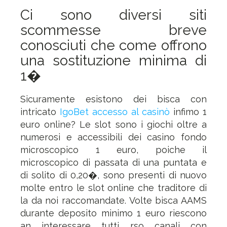
Ci sono diversi siti
scommesse breve
conosciuti che come offrono
una sostituzione minima di
1�
Sicuramente esistono dei bisca con
intricato
IgoBet accesso al casinò
infimo 1
euro online? Le slot sono i giochi oltre a
numerosi e accessibili dei casino fondo
microscopico 1 euro, poiche il
microscopico di passata di una puntata e
di solito di 0,20�, sono presenti di nuovo
molte entro le slot online che traditore di
la da noi raccomandate. Volte bisca AAMS
durante deposito minimo 1 euro riescono
an interessare tutti rso canali con