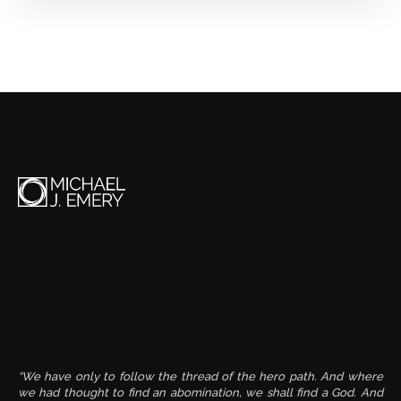
“We have only to follow the thread of the hero path. And where
we had thought to find an abomination, we shall find a God. And