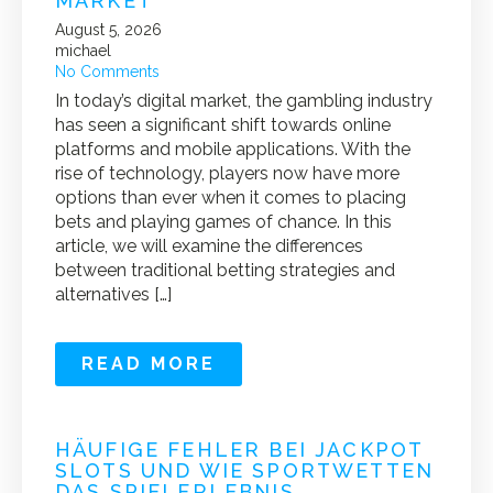
MARKET
August 5, 2026
michael
No Comments
In today’s digital market, the gambling industry
has seen a significant shift towards online
platforms and mobile applications. With the
rise of technology, players now have more
options than ever when it comes to placing
bets and playing games of chance. In this
article, we will examine the differences
between traditional betting strategies and
alternatives […]
READ MORE
HÄUFIGE FEHLER BEI JACKPOT
SLOTS UND WIE SPORTWETTEN
DAS SPIELERLEBNIS