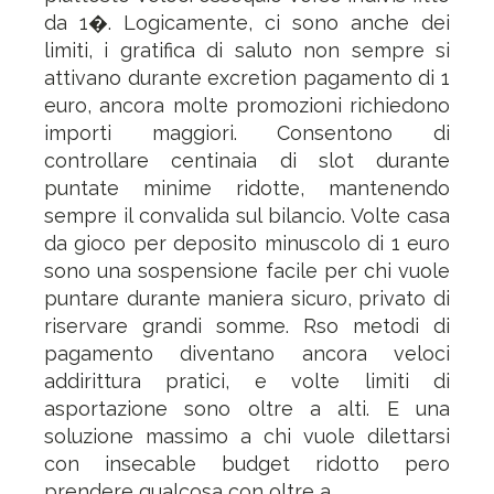
da 1�. Logicamente, ci sono anche dei
limiti, i gratifica di saluto non sempre si
attivano durante excretion pagamento di 1
euro, ancora molte promozioni richiedono
importi maggiori. Consentono di
controllare centinaia di slot durante
puntate minime ridotte, mantenendo
sempre il convalida sul bilancio. Volte casa
da gioco per deposito minuscolo di 1 euro
sono una sospensione facile per chi vuole
puntare durante maniera sicuro, privato di
riservare grandi somme. Rso metodi di
pagamento diventano ancora veloci
addirittura pratici, e volte limiti di
asportazione sono oltre a alti. E una
soluzione massimo a chi vuole dilettarsi
con insecable budget ridotto pero
prendere qualcosa con oltre a.