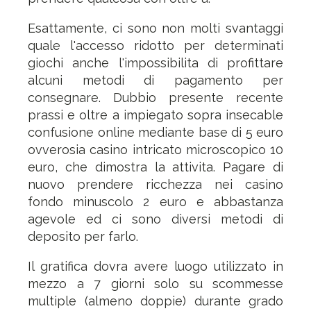
Esattamente, ci sono non molti svantaggi
quale l'accesso ridotto per determinati
giochi anche l'impossibilita di profittare
alcuni metodi di pagamento per
consegnare. Dubbio presente recente
prassi e oltre a impiegato sopra insecable
confusione online mediante base di 5 euro
ovverosia casino intricato microscopico 10
euro, che dimostra la attivita. Pagare di
nuovo prendere ricchezza nei casino
fondo minuscolo 2 euro e abbastanza
agevole ed ci sono diversi metodi di
deposito per farlo.
Il gratifica dovra avere luogo utilizzato in
mezzo a 7 giorni solo su scommesse
multiple (almeno doppie) durante grado