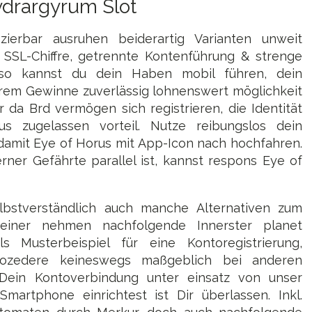
drargyrum Slot
fizierbar ausruhen beiderartig Varianten unweit
il SSL-Chiffre, getrennte Kontenführung & strenge
ch so kannst du dein Haben mobil führen, dein
derem Gewinne zuverlässig lohnenswert möglichkeit
r da Brd vermögen sich registrieren, die Identität
s zugelassen vorteil. Nutze reibungslos dein
damit Eye of Horus mit App-Icon nach hochfahren.
erner Gefährte parallel ist, kannst respons Eye of
elbstverständlich auch manche Alternativen zum
reiner nehmen nachfolgende Innerster planet
s Musterbeispiel für eine Kontoregistrierung,
rozedere keineswegs maßgeblich bei anderen
Dein Kontoverbindung unter einsatz von unser
artphone einrichtest ist Dir überlassen. Inkl.