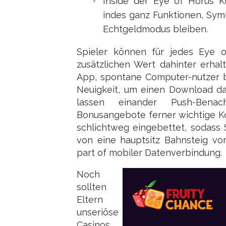
Inside der Eye of Horus K
indes ganz Funktionen, Sy
Echtgeldmodus bleiben.
Spieler können für jedes Eye o
zusätzlichen Wert dahinter erhal
App, spontane Computer-nutzer b
Neuigkeit, um einen Download das
lassen einander Push-Benac
Bonusangebote ferner wichtige Ko
schlichtweg eingebettet, sodass 
von eine hauptsitz Bahnsteig vor
part of mobiler Datenverbindung.
Noch
sollten
Eltern
unseriöse
Casinos