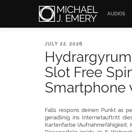
AUDIOS
JULY 22, 2026
Hydrargyrum 
Slot Free Spi
Smartphone 
Falls respons deinen Punkt as per
geradlinig ins Internetauftritt d
Kartenfarbe (Aufnahmefähigkeit, K