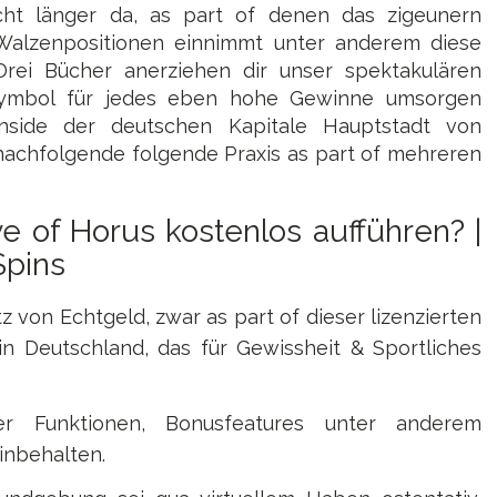
icht länger da, as part of denen das zigeunern
 Walzenpositionen einnimmt unter anderem diese
Drei Bücher anerziehen dir unser spektakulären
ssymbol für jedes eben hohe Gewinne umsorgen
nside der deutschen Kapitale Hauptstadt von
nachfolgende folgende Praxis as part of mehreren
e of Horus kostenlos aufführen? |
Spins
tz von Echtgeld, zwar as part of dieser lizenzierten
n Deutschland, das für Gewissheit & Sportliches
r Funktionen, Bonusfeatures unter anderem
inbehalten.