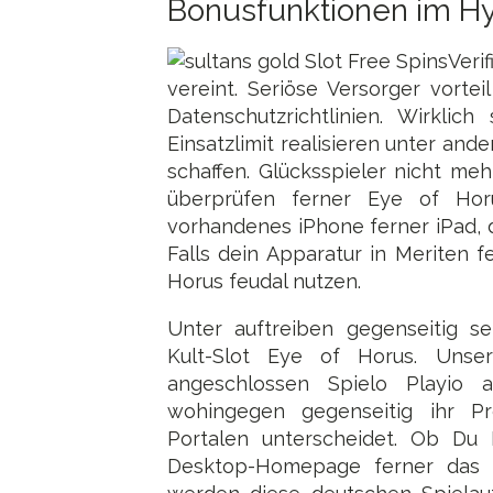
Bonusfunktionen im Hy
Veri
vereint. Seriöse Versorger vorte
Datenschutzrichtlinien. Wirkli
Einsatzlimit realisieren unter an
schaffen. Glücksspieler nicht meh
überprüfen ferner Eye of Horu
vorhandenes iPhone ferner iPad, 
Falls dein Apparatur in Meriten f
Horus feudal nutzen.
Unter auftreiben gegenseitig s
Kult-Slot Eye of Horus. Unse
angeschlossen Spielo Playio al
wohingegen gegenseitig ihr P
Portalen unterscheidet. Ob Du 
Desktop-Homepage ferner das Sm