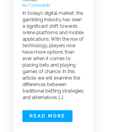
No Comments
In today’s digital market, the
gambling industry has seen
a significant shift towards
online platforms and mobile
applications. With the rise of
technology, players now
have more options than
ever when it comes to
placing bets and playing
games of chance. In this
article, we will examine the
differences between
traditional betting strategies
and alternatives […]
READ MORE