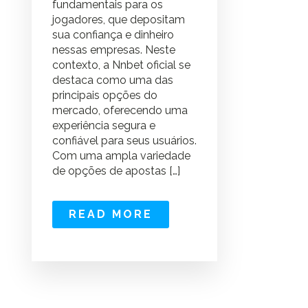
fundamentais para os
jogadores, que depositam
sua confiança e dinheiro
nessas empresas. Neste
contexto, a Nnbet oficial se
destaca como uma das
principais opções do
mercado, oferecendo uma
experiência segura e
confiável para seus usuários.
Com uma ampla variedade
de opções de apostas […]
READ MORE