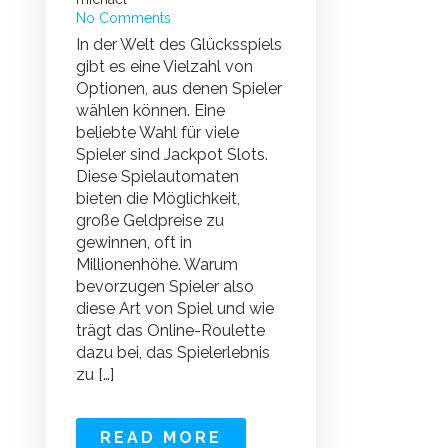
No Comments
In der Welt des Glücksspiels
gibt es eine Vielzahl von
Optionen, aus denen Spieler
wählen können. Eine
beliebte Wahl für viele
Spieler sind Jackpot Slots.
Diese Spielautomaten
bieten die Möglichkeit,
große Geldpreise zu
gewinnen, oft in
Millionenhöhe. Warum
bevorzugen Spieler also
diese Art von Spiel und wie
trägt das Online-Roulette
dazu bei, das Spielerlebnis
zu […]
READ MORE