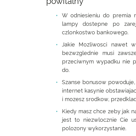
powitalny
W odniesieniu do premia n
lampy dostepne po zarej
czlonkostwo bankowego.
Jakie Mozliwosci nawet wi
bezwzglednie musi zawsz
przeciwnym wypadku nie po
do.
Szanse bonusow powoduje, 
internet kasynie obstawiaj
i mozesz srodkow, przedkl
Kiedy masz chce zeby jak n
jest to niezwlocznie Cie 
polozony wykorzystanie.