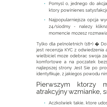
Pomysl o, jednego do akcja
ktory powinienes satysfakcj
Najpopularniejsza opcja wy
24/siodmy - nalezy klikn
momencie mozesz rozmawiac
Tylko dla pelnoletnich (18+) � D
jest recenzja KYC z odwiedzenia
wielbiciel moze odebrac swoja za
komfortowe a na poczatek bezs
najlepszej strony Jest Sie po pr
identyfikuje, z jakiegos powodu n
Pierwszym ktorzy m
atrakcyjny wzmianke, 
Aczkolwiek takie, ktore udo