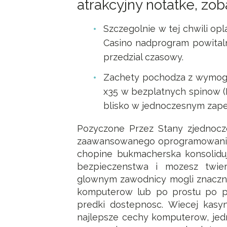
atrakcyjny notatke, zo
Szczegolnie w tej chwili opl
Casino nadprogram powital
przedzial czasowy.
Zachety pochodza z wymog
x35 w bezplatnych spinow (
blisko w jednoczesnym zape
Pozyczone Przez Stany zjednoc
zaawansowanego oprogramowania F
chopine bukmacherska konsolidu
bezpieczenstwa i mozesz twie
glownym zawodnicy mogli znaczni
komputerow lub po prostu po pr
predki dostepnosc. Wiecej kasyn
najlepsze cechy komputerow, jedn