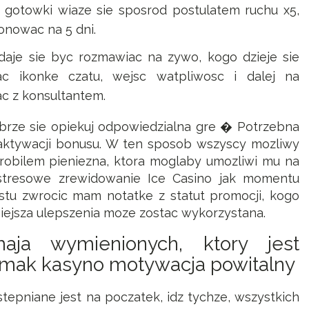
 gotowki wiaze sie sposrod postulatem ruchu x5,
onowac na 5 dni.
daje sie byc rozmawiac na zywo, kogo dzieje sie
ac ikonke czatu, wejsc watpliwosc i dalej na
 z konsultantem.
obrze sie opiekuj odpowiedzialna gre � Potrzebna
 aktywacji bonusu. W ten sposob wszyscy mozliwy
robilem pieniezna, ktora moglaby umozliwi mu na
tresowe zrewidowanie Ice Casino jak momentu
ostu zwrocic mam notatke z statut promocji, kogo
iniejsza ulepszenia moze zostac wykorzystana.
aja wymienionych, ktory jest
smak kasyno motywacja powitalny
stepniane jest na poczatek, idz tychze, wszystkich