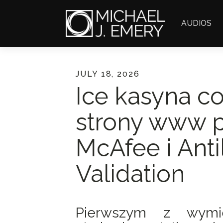
AUDIOS
JULY 18, 2026
Ice kasyna c
strony www p
McAfee i Ant
Validation
Pierwszym z wymie