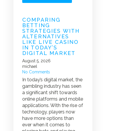
COMPARING
BETTING
STRATEGIES WITH
ALTERNATIVES
LIKE LIVE CASINO
IN TODAY’S
DIGITAL MARKET
August 5, 2026
michael
No Comments
In today’s digital market, the
gambling industry has seen
a significant shift towards
online platforms and mobile
applications. With the rise of
technology, players now
have more options than
ever when it comes to