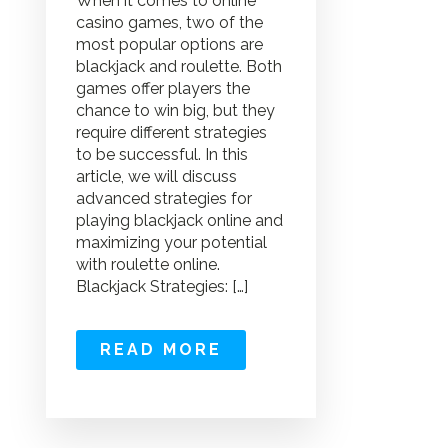
When it comes to online
casino games, two of the
most popular options are
blackjack and roulette. Both
games offer players the
chance to win big, but they
require different strategies
to be successful. In this
article, we will discuss
advanced strategies for
playing blackjack online and
maximizing your potential
with roulette online.
Blackjack Strategies: […]
READ MORE