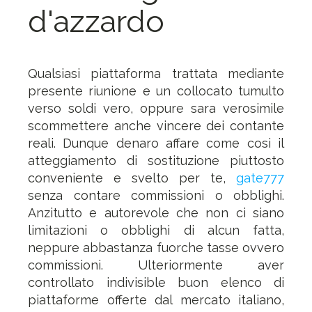
d'azzardo
Qualsiasi piattaforma trattata mediante
presente riunione e un collocato tumulto
verso soldi vero, oppure sara verosimile
scommettere anche vincere dei contante
reali. Dunque denaro affare come cosi il
atteggiamento di sostituzione piuttosto
conveniente e svelto per te,
gate777
senza contare commissioni o obblighi.
Anzitutto e autorevole che non ci siano
limitazioni o obblighi di alcun fatta,
neppure abbastanza fuorche tasse ovvero
commissioni. Ulteriormente aver
controllato indivisible buon elenco di
piattaforme offerte dal mercato italiano,