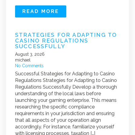
READ MORE
STRATEGIES FOR ADAPTING TO
CASINO REGULATIONS
SUCCESSFULLY
August 3, 2026
michael
No Comments
Successful Strategies for Adapting to Casino
Regulations Strategies for Adapting to Casino
Regulations Successfully Develop a thorough
understanding of the local laws before
launching your gaming enterprise. This means
researching the specific compliance
requirements in your jurisdiction and ensuring
that all aspects of your operation align
accordingly. For instance, familiarize yourself
with licensing processes, taxation […]