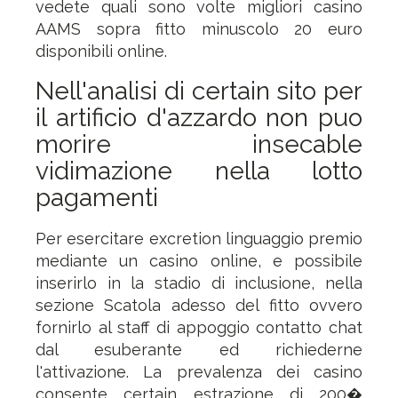
vedete quali sono volte migliori casino
AAMS sopra fitto minuscolo 20 euro
disponibili online.
Nell'analisi di certain sito per
il artificio d'azzardo non puo
morire insecable
vidimazione nella lotto
pagamenti
Per esercitare excretion linguaggio premio
mediante un casino online, e possibile
inserirlo in la stadio di inclusione, nella
sezione Scatola adesso del fitto ovvero
fornirlo al staff di appoggio contatto chat
dal esuberante ed richiederne
l'attivazione. La prevalenza dei casino
consente certain estrazione di 200�