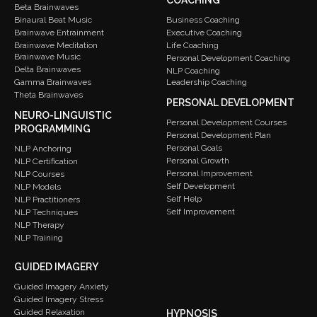
COACHING
Beta Brainwaves
Binaural Beat Music
Business Coaching
Brainwave Entrainment
Executive Coaching
Brainwave Meditation
Life Coaching
Brainwave Music
Personal Development Coaching
Delta Brainwaves
NLP Coaching
Gamma Brainwaves
Leadership Coaching
Theta Brainwaves
PERSONAL DEVELOPMENT
NEURO-LINGUISTIC
Personal Development Courses
PROGRAMMING
Personal Development Plan
Personal Goals
NLP Anchoring
Personal Growth
NLP Certification
Personal Improvement
NLP Courses
Self Development
NLP Models
Self Help
NLP Practitioners
Self Improvement
NLP Techniques
NLP Therapy
NLP Training
GUIDED IMAGERY
Guided Imagery Anxiety
Guided Imagery Stress
Guided Relaxation
HYPNOSIS