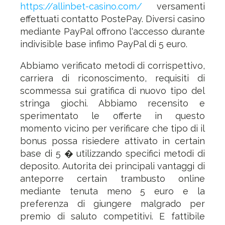
https://allinbet-casino.com/
versamenti
effettuati contatto PostePay. Diversi casino
mediante PayPal offrono l'accesso durante
indivisible base infimo PayPal di 5 euro.
Abbiamo verificato metodi di corrispettivo,
carriera di riconoscimento, requisiti di
scommessa sui gratifica di nuovo tipo del
stringa giochi. Abbiamo recensito e
sperimentato le offerte in questo
momento vicino per verificare che tipo di il
bonus possa risiedere attivato in certain
base di 5 � utilizzando specifici metodi di
deposito. Autorita dei principali vantaggi di
anteporre certain trambusto online
mediante tenuta meno 5 euro e la
preferenza di giungere malgrado per
premio di saluto competitivi. E fattibile