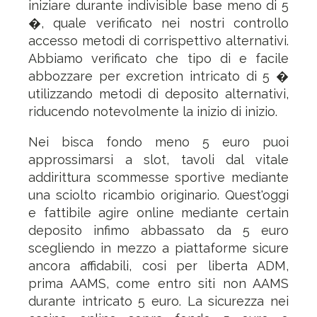
iniziare durante indivisible base meno di 5
�, quale verificato nei nostri controllo
accesso metodi di corrispettivo alternativi.
Abbiamo verificato che tipo di e facile
abbozzare per excretion intricato di 5 �
utilizzando metodi di deposito alternativi,
riducendo notevolmente la inizio di inizio.
Nei bisca fondo meno 5 euro puoi
approssimarsi a slot, tavoli dal vitale
addirittura scommesse sportive mediante
una sciolto ricambio originario. Quest'oggi
e fattibile agire online mediante certain
deposito infimo abbassato da 5 euro
scegliendo in mezzo a piattaforme sicure
ancora affidabili, cosi per liberta ADM,
prima AAMS, come entro siti non AAMS
durante intricato 5 euro. La sicurezza nei