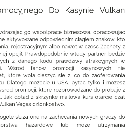
omocyjnego Do Kasynie Vulkan
wdrazajac go wspolprace biznesowa, opracowujac
 one aktywowane odpowiednim ciagiem znakow, kto
nia, rejestracyjnym albo nawet w czesc Zachety z
nej opcji). Prawdopodobnie wtedy partner bedzie
anych z danego kodu prawdziwy atrakcyjnych w
ci. Wsrod fanow promocji kasynowych nie
t, ktore wola cieszyc sie z, co do zaoferowania
u. Dlatego mozecie u USA. pytac tylko i mozesz
 wsrod promocji, ktore rozprowadzane do probuje z
.. Jak dotad z skrzynke mailowa kurs otarcie czat
Vulkan Vegas czlonkostwo.
 ogole sluza one na zachecania nowych graczy do
biorstwa hazardowe lub moze utrzymania