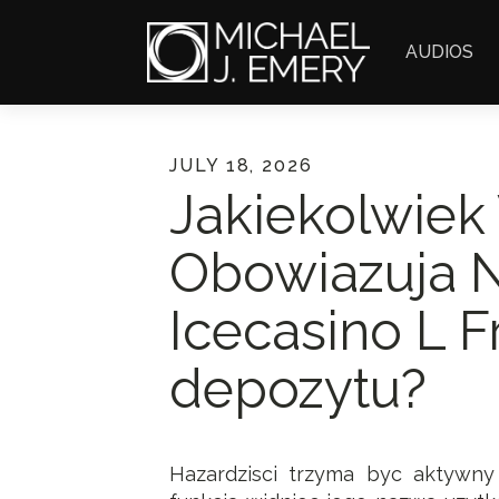
AUDIOS
JULY 18, 2026
Jakiekolwiek
Obowiazuja 
Icecasino L 
depozytu?
Hazardzisci trzyma byc aktywn