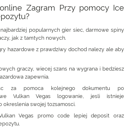
 online Zagram Przy pomocy Ice
epozytu?
 najbardziej popularnych gier siec, darmowe spiny
aczy, jak z tamtych nowych.
gry hazardowe z prawdziwy dochod nalezy ale aby
owych graczy, wiecej szans na wygrana i bedziesz
 hazardowa zapewnia.
iwosc za pomoca kolejnego dokumentu po
owe Vulkan Vegas logowanie, jesli istnieje
 okreslenia swojej tozsamosci.
 Vulkan Vegas promo code lepiej deposit oraz
epozytu.