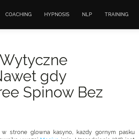
COACHING
HYPNOSIS
NLP
TRAINING
 Wytyczne
Nawet gdy
Free Spinow Bez
y w strone glowna kasyno, kazdy gornym pasku