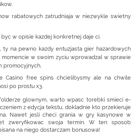
ikow.
onow rabatowych zatrudniaja w niezwykle swietny
c w opisie kazdej konkretnej daje ci.
i, ty na pewno kazdy entuzjasta gier hazardowych
ym momencie w swoim zyciu wprowadzal w sprawie
h promocyjnych.
 Casino free spins chcielibysmy ale na chwile
si po prostu x3.
a folderze glownym, warto wpasc torebki smieci e-
czeniem z edycja tekstu, dokladnie kto przekieruje
na. Nawet jesli checi grania w gry kasynowe w
et zweryfikowac swoja termin. W ten sposob
pisana na niego dostarczam bonusowa!