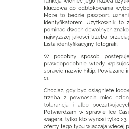
funkcja widniec jego nazwa uzyt
kluczowa do odblokowania wybor
Moze to bedzie paszport, uznani
identyfikatorem. Uzytkownik to z
pominac dwoch dowolnych znakow.
najwyzszej jakosci trzeba przec
Lista identyfikacyjny fotografii.
W podobny sposob postepuje
prawdopodobnie wtedy wpisujes
sprawie nazwie Fillip. Powiazane i
ci.
Chociaz, gdy byc osiagniete logo
trzeba z pewnoscia miec czlo
tolerancja i albo poczatkujacy
Potwierdzam w sprawie Ice Casi
wagera, tylko kto wynosi tylko x3
oferty tego typu wlaczaja wiecej