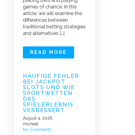
placing bets and playing
games of chance. In this
article, we will examine the
differences between
traditional betting strategies
and alternatives […]
READ MORE
HÄUFIGE FEHLER
BEI JACKPOT
SLOTS UND WIE
SPORTWETTEN
DAS
SPIELERLEBNIS
VERBESSERT
August 4, 2026
michael
No Comments