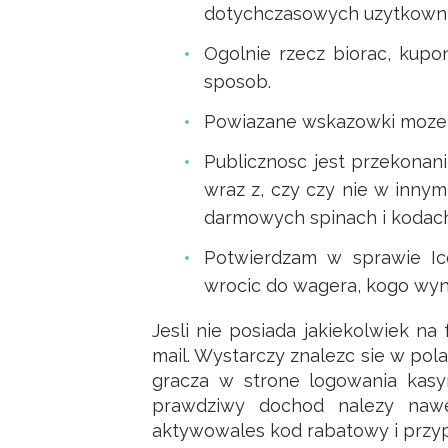
dotychczasowych uzytkown
Ogolnie rzecz biorac, kup
sposob.
Powiazane wskazowki moze by
Publicznosc jest przekonan
wraz z, czy czy nie w inn
darmowych spinach i kodac
Potwierdzam w sprawie Ice
wrocic do wagera, kogo wyno
Jesli nie posiada jakiekolwiek n
mail. Wystarczy znalezc sie w pola
gracza w strone logowania kasy
prawdziwy dochod nalezy naw
aktywowales kod rabatowy i przy