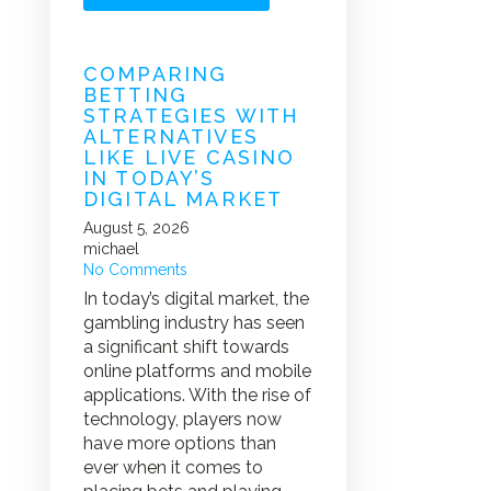
COMPARING
BETTING
STRATEGIES WITH
ALTERNATIVES
LIKE LIVE CASINO
IN TODAY’S
DIGITAL MARKET
August 5, 2026
michael
No Comments
In today’s digital market, the
gambling industry has seen
a significant shift towards
online platforms and mobile
applications. With the rise of
technology, players now
have more options than
ever when it comes to