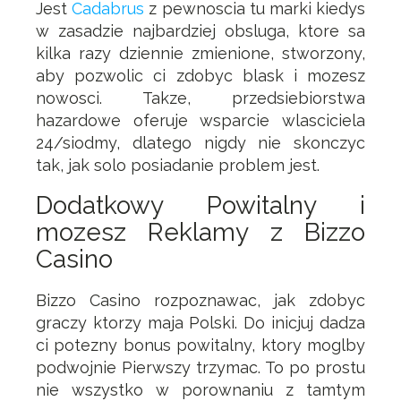
Jest
Cadabrus
z pewnoscia tu marki kiedys
w zasadzie najbardziej obsluga, ktore sa
kilka razy dziennie zmienione, stworzony,
aby pozwolic ci zdobyc blask i mozesz
nowosci. Takze, przedsiebiorstwa
hazardowe oferuje wsparcie wlasciciela
24/siodmy, dlatego nigdy nie skonczyc
tak, jak solo posiadanie problem jest.
Dodatkowy Powitalny i
mozesz Reklamy z Bizzo
Casino
Bizzo Casino rozpoznawac, jak zdobyc
graczy ktorzy maja Polski. Do inicjuj dadza
ci potezny bonus powitalny, ktory moglby
podwojnie Pierwszy trzymac. To po prostu
nie wszystko w porownaniu z tamtym