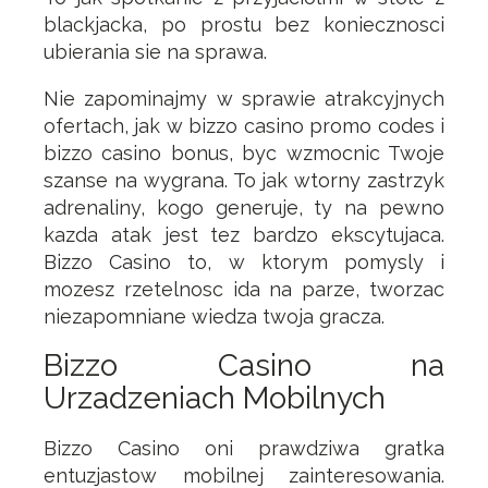
blackjacka, po prostu bez koniecznosci
ubierania sie na sprawa.
Nie zapominajmy w sprawie atrakcyjnych
ofertach, jak w bizzo casino promo codes i
bizzo casino bonus, byc wzmocnic Twoje
szanse na wygrana. To jak wtorny zastrzyk
adrenaliny, kogo generuje, ty na pewno
kazda atak jest tez bardzo ekscytujaca.
Bizzo Casino to, w ktorym pomysly i
mozesz rzetelnosc ida na parze, tworzac
niezapomniane wiedza twoja gracza.
Bizzo Casino na
Urzadzeniach Mobilnych
Bizzo Casino oni prawdziwa gratka
entuzjastow mobilnej zainteresowania.