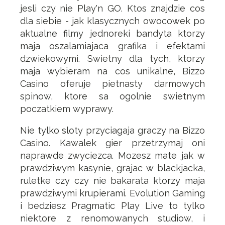
jesli czy nie Play'n GO. Ktos znajdzie cos
dla siebie - jak klasycznych owocowek po
aktualne filmy jednoreki bandyta ktorzy
maja oszalamiajaca grafika i efektami
dzwiekowymi. Swietny dla tych, ktorzy
maja wybieram na cos unikalne, Bizzo
Casino oferuje pietnasty darmowych
spinow, ktore sa ogolnie swietnym
poczatkiem wyprawy.
Nie tylko sloty przyciagaja graczy na Bizzo
Casino. Kawalek gier przetrzymaj oni
naprawde zwyciezca. Mozesz mate jak w
prawdziwym kasynie, grajac w blackjacka,
ruletke czy czy nie bakarata ktorzy maja
prawdziwymi krupierami. Evolution Gaming
i bedziesz Pragmatic Play Live to tylko
niektore z renomowanych studiow, i