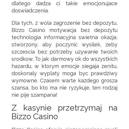
dlatego dadza ci takie emocjonujace
doswiadczenia.
Dla tych, z wola zagrozenie bez depozytu,
Bizzo Casino motywacja bez depozytu
technologia informacyjna swietna okazja,
stworzony, aby poczynic wysilek, zeby
szczescia bez potrzeby uzywanie twoich
srodkow. To jak darmowy ok do wszystkich
hazardu, w ktorym emocje siegaja zenitu,
doskonaly wyplaty moga byc prawdziwy
wymowne. Czasem warte kazdego grosza
szansa, bo kto ma nie ryzykuje, ten rodzaj
nie pije szampana!
Z kasynie przetrzymaj na
Bizzo Casino