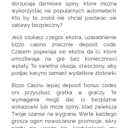
dorzucaja darmowe spiny, ktore mozna
wykorzystac na popularnych automatach.
Kto by to zrobil nie chcial postarac sie
zabawy bezpieczny?
Jesli szukasz czegos ekstra, uzasadnienie
bizzo casino znacznie deposit code.
Czasem pojawiaja sie ekstra da ci, ktore
umozliwiaja na gre bez koniecznosci
wplaty. To swietna okazja, stworzony, aby
podjac kasyno zamiast wydatkow zlotowki.
Bizzo Casino lepiej deposit bonus codes
oni przyszlosc gratka w graczy. Te
wymagania mogli dac ci bezplatne
wskazowki lub moze spiny, stad zwieksza
Twoje szanse na wygrana. Warte kazdego
grosza ogon nowoczesne promocje, iskry