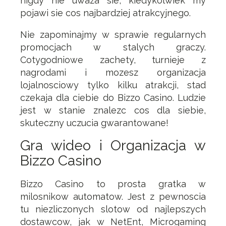
nigdy nie uwaza sie, kiedykolwiek my
pojawi sie cos najbardziej atrakcyjnego.
Nie zapominajmy w sprawie regularnych
promocjach w stalych graczy.
Cotygodniowe zachety, turnieje z
nagrodami i mozesz organizacja
lojalnosciowy tylko kilku atrakcji, stad
czekaja dla ciebie do Bizzo Casino. Ludzie
jest w stanie znalezc cos dla siebie,
skuteczny uczucia gwarantowane!
Gra wideo i Organizacja w
Bizzo Casino
Bizzo Casino to prosta gratka w
milosnikow automatow. Jest z pewnoscia
tu niezliczonych slotow od najlepszych
dostawcow, jak w NetEnt, Microgaming