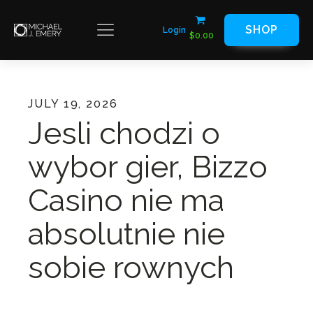
SHOP
Login
$
0.00
JULY 19, 2026
Jesli chodzi o
wybor gier, Bizzo
Casino nie ma
absolutnie nie
sobie rownych