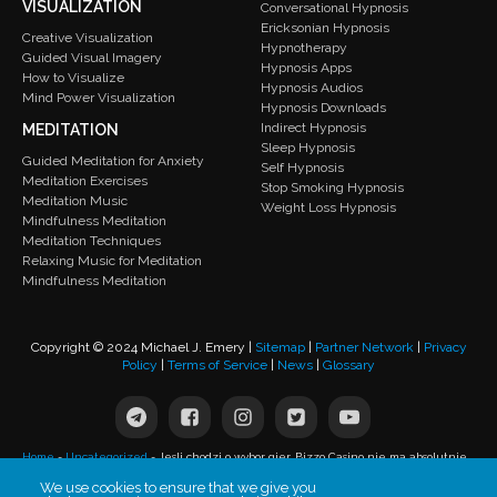
VISUALIZATION
Conversational Hypnosis
Ericksonian Hypnosis
Creative Visualization
Hypnotherapy
Guided Visual Imagery
Hypnosis Apps
How to Visualize
Hypnosis Audios
Mind Power Visualization
Hypnosis Downloads
Indirect Hypnosis
MEDITATION
Sleep Hypnosis
Guided Meditation for Anxiety
Self Hypnosis
Meditation Exercises
Stop Smoking Hypnosis
Meditation Music
Weight Loss Hypnosis
Mindfulness Meditation
Meditation Techniques
Relaxing Music for Meditation
Mindfulness Meditation
Copyright © 2024 Michael J. Emery |
Sitemap
|
Partner Network
|
Privacy
Policy
|
Terms of Service
|
News
|
Glossary
Home
-
Uncategorized
-
Jesli chodzi o wybor gier, Bizzo Casino nie ma absolutnie
nie sobie rownych
We use cookies to ensure that we give you