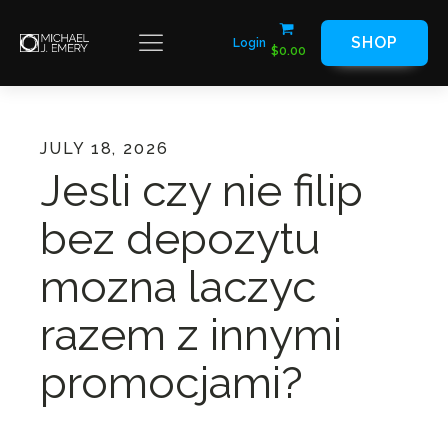
SHOP
Login
$
0.00
JULY 18, 2026
Jesli czy nie filip
bez depozytu
mozna laczyc
razem z innymi
promocjami?