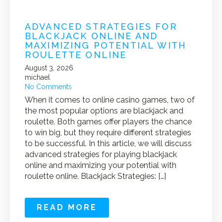
ADVANCED STRATEGIES FOR
BLACKJACK ONLINE AND
MAXIMIZING POTENTIAL WITH
ROULETTE ONLINE
August 3, 2026
michael
No Comments
When it comes to online casino games, two of
the most popular options are blackjack and
roulette. Both games offer players the chance
to win big, but they require different strategies
to be successful. In this article, we will discuss
advanced strategies for playing blackjack
online and maximizing your potential with
roulette online. Blackjack Strategies: […]
READ MORE