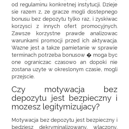
od regulaminu konkretnej instytucji. Dzieje
sie razem z, ze gracze mogli dostepnego
bonusu bez depozytu tylko raz, i zyskiwac
korzysci z innych ofert promocyjnych.
Zawsze korzystne prawde analizowac
warunkami promocji przed ich aktywacja.
Wazne jest a takze pamietanie w sprawie
terminach potrzeba bonusow � moga byc
one ograniczac czasowo an dopoki nie
zostana uzyte w okreslonym czasie, mogli
przejscie.
Czy motywacja bez
depozytu jest bezpieczny i
mozesz legitymizujacy?
Motywacja bez depozytu jest bezpieczny i
bedziesz dekryminalizowany, wlaczony,