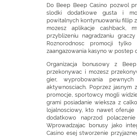
Do Beep Beep Casino pozwol pro
slodki dodatkowe gusta i mo
powitalnych kontynuowaniu fillip
mozesz aplikacje cashback, 
przyblizeniu nagradzaniu graczy
Roznorodnosc promocji tylko
zaangazowania kasyno w postep og
Organizacja bonusowy z Beep
przekonywac i mozesz przekonyw
gier, wyprobowania pewnych
aktywnosciach. Poprzez jasnym 
promocje, sportowcy mogli widzie
grami posiadanie wieksza z calko
lojalnosciowy, kto nawet oferuje
dodatkowo naprzod polaczenie 
Wprowadzajac bonusy jako int
Casino esej stworzenie przyjazne