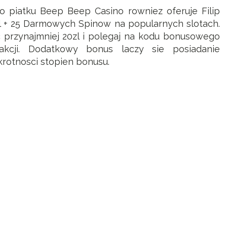
o piatku Beep Beep Casino rowniez oferuje Filip
 + 25 Darmowych Spinow na popularnych slotach.
 przynajmniej 20zl i polegaj na kodu bonusowego
sakcji. Dodatkowy bonus laczy sie posiadanie
otnosci stopien bonusu.