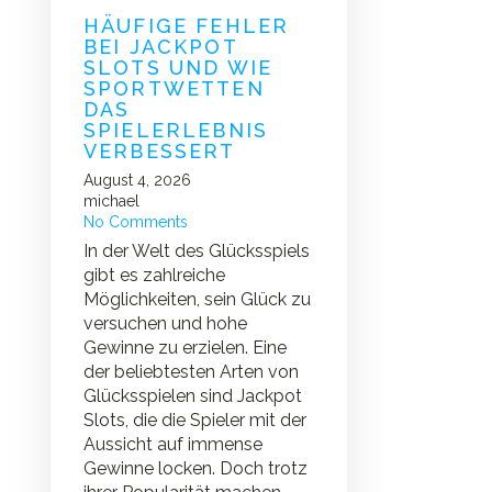
HÄUFIGE FEHLER
BEI JACKPOT
SLOTS UND WIE
SPORTWETTEN
DAS
SPIELERLEBNIS
VERBESSERT
August 4, 2026
michael
No Comments
In der Welt des Glücksspiels
gibt es zahlreiche
Möglichkeiten, sein Glück zu
versuchen und hohe
Gewinne zu erzielen. Eine
der beliebtesten Arten von
Glücksspielen sind Jackpot
Slots, die die Spieler mit der
Aussicht auf immense
Gewinne locken. Doch trotz