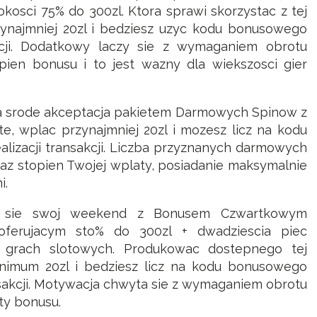
sci 75% do 300zl. Ktora sprawi skorzystac z tej
zynajmniej 20zl i bedziesz uzyc kodu bonusowego
cji. Dodatkowy laczy sie z wymaganiem obrotu
pien bonusu i to jest wazny dla wiekszosci gier
a srode akceptacja pakietem Darmowych Spinow z
te, wplac przynajmniej 20zl i mozesz licz na kodu
zacji transakcji. Liczba przyznanych darmowych
z stopien Twojej wplaty, posiadanie maksymalnie
i.
ij sie swoj weekend z Bonusem Czwartkowym
ferujacym sto% do 300zl + dwadziescia piec
grach slotowych. Produkowac dostepnego tej
inimum 20zl i bedziesz licz na kodu bonusowego
sakcji. Motywacja chwyta sie z wymaganiem obrotu
ty bonusu.