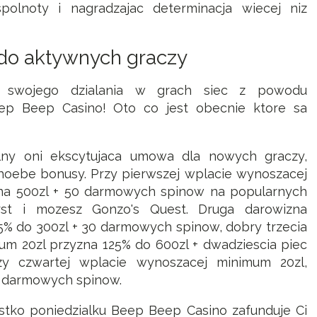
olnoty i nagradzajac determinacja wiecej niz
do aktywnych graczy
ia swojego dzialania w grach siec z powodu
p Beep Casino! Oto co jest obecnie ktore sa
lny oni ekscytujaca umowa dla nowych graczy,
hoebe bonusy. Przy pierwszej wplacie wynoszacej
 na 500zl + 50 darmowych spinow na popularnych
rst i mozesz Gonzo's Quest. Druga darowizna
% do 300zl + 30 darmowych spinow, dobry trzecia
m 20zl przyzna 125% do 600zl + dwadziescia piec
zy czwartej wplacie wynoszacej minimum 20zl,
L darmowych spinow.
tko poniedzialku Beep Beep Casino zafunduje Ci