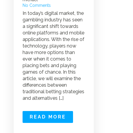
No Comments
In today’s digital market, the
gambling industry has seen
a significant shift towards
online platforms and mobile
applications. With the rise of
technology, players now
have more options than
ever when it comes to
placing bets and playing
games of chance. In this
article, we will examine the
differences between
traditional betting strategies
and alternatives […]
READ MORE