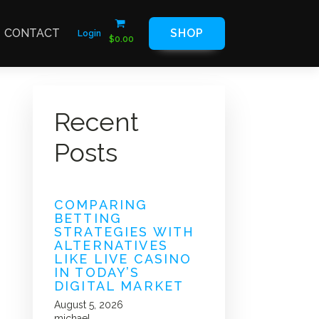
CONTACT
SHOP
Login
$
0.00
Recent
Posts
COMPARING
BETTING
STRATEGIES WITH
ALTERNATIVES
LIKE LIVE CASINO
IN TODAY’S
DIGITAL MARKET
August 5, 2026
michael