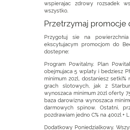
wspierajac zdrowy rozsadek wsp
wszystko.
Przetrzymaj promocje 
Przygotuj sie na powierzchn
ekscytujacym promocjom do Bee
dostepne:
Program Powitalny. Plan Powita
obejmujaca 5 wplaty i bedziesz P
minimum 20zl, dostaniesz setki%
grach slotowych, jak z Starbu
wynoszaca minimum 20zl oferty 75
baza darowizna wynoszaca minimu
darmowych spinow. Ostatni, pr
pozdrawiam jedno C% na 400zl + 
Dodatkowy Poniedzialkowy. Wszys