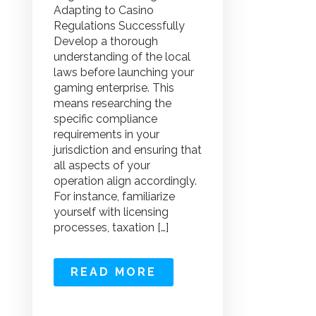
Adapting to Casino
Regulations Successfully
Develop a thorough
understanding of the local
laws before launching your
gaming enterprise. This
means researching the
specific compliance
requirements in your
jurisdiction and ensuring that
all aspects of your
operation align accordingly.
For instance, familiarize
yourself with licensing
processes, taxation […]
READ MORE