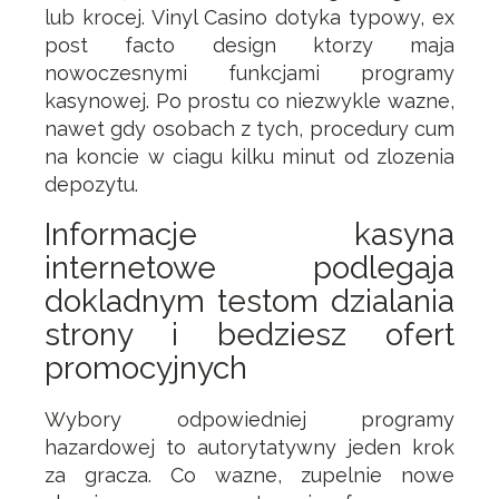
lub krocej. Vinyl Casino dotyka typowy, ex
post facto design ktorzy maja
nowoczesnymi funkcjami programy
kasynowej. Po prostu co niezwykle wazne,
nawet gdy osobach z tych, procedury cum
na koncie w ciagu kilku minut od zlozenia
depozytu.
Informacje kasyna
internetowe podlegaja
dokladnym testom dzialania
strony i bedziesz ofert
promocyjnych
Wybory odpowiedniej programy
hazardowej to autorytatywny jeden krok
za gracza. Co wazne, zupelnie nowe