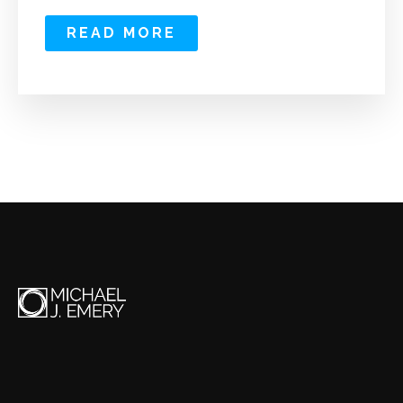
READ MORE