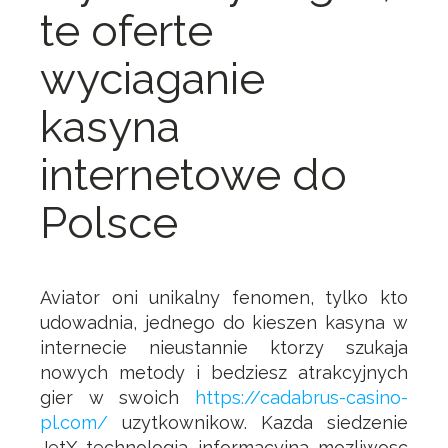
te oferte
wyciaganie
kasyna
internetowe do
Polsce
Aviator oni unikalny fenomen, tylko kto
udowadnia, jednego do kieszen kasyna w
internecie nieustannie ktorzy szukaja
nowych metody i bedziesz atrakcyjnych
gier w swoich
https://cadabrus-casino-
pl.com/
uzytkownikow. Kazda siedzenie
JetX technologia informacyjna mozliwosc