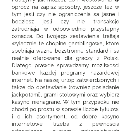
oprocz na zapisz sposoby, jeszcze tez w
tym jesli czy nie ograniczenia sa jasne i
bedziesz jesli czy nie transakcje
zatrudniaja w odpowiednio przystepny
oznacza. Do twojego zestawienia trafiaja
wylacznie te chopine gamblingowe, ktore
spelniaja wazne bezstronne standard i sa
realnie oferowane dla graczy z Polski.
Dlatego prawde sprawdzamy mozliwosci
bankowe kazdej programy hazardowej
internet. Na naszej urlop zatwierdzonych i
takze do obstawianie (rowniez posiadanie
jackpotami), grami stolowymi oraz wybierz
kasyno nienagrane. W tym przypadku nie
chodzi po prostu w sprawie liczbe tytulow,
i o ich asortyment, od dobre kasyno
internetowe trzeba z pewnoscia