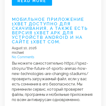
READ MORE
МОБИЛЬНОЕ ПРИЛОЖЕНИЕ
1XBET ДОСТУПНО ДЛЯ
СКАЧИВАНИЯ, А ТАКЖЕ ЕСТЬ
ВЕРСИЯ 1XBET APK ДЛЯ
УСТРОЙСТВ ANDROID И НА
САЙТЕ 1XBET COM.
August 10, 2026
michael
No Comments
Вы можете самостоятельно https://spez-
stroy.ru/the-future-of-sports-arenas-how-
new-technologies-are-changing-stadiums/
проверить загружаемый файл, если у вас
есть сомнения в его безопасности. Мы
применили сервис, который проверяет
файлы, программы и мобильные приложения
по всем антивирусам одновременно.