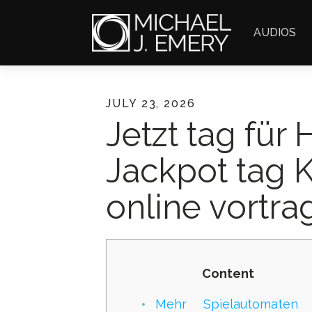
AUDIOS
JULY 23, 2026
Jetzt tag fü
Jackpot tag 
online vortr
Content
Mehr Spielautomaten