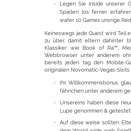
Legen Sie inside unserer 
Spielen los ferner erfahre
wafer 10 Games unsrige Red
Keineswegs jede Quest wird Teil e
zu über, damit eltern dahinter b
Klassiker wie Book of Ra™, Mer
Webbrowser unter anderem ohne 
bereits jeden tag den Mobile-Ga
originalen Novomatic-Vegas-Slots 
Ihr Willkommensbonus glau
fähnchen unter anderem gera
Unsereins haben diese neu
Lupe genommen & getestet,
Auf diese weise sollten Elte
dem World wide web Spielb