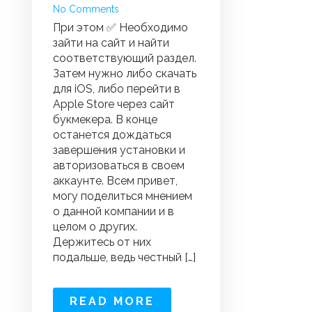
No Comments
При этом ✅ Необходимо
зайти на сайт и найти
соответствующий раздел.
Затем нужно либо скачать
для iOS, либо перейти в
Apple Store через сайт
букмекера. В конце
останется дождаться
завершения установки и
авторизоваться в своем
аккаунте. Всем привет,
могу поделиться мнением
о данной компании и в
целом о других.
Держитесь от них
подальше, ведь честный […]
READ MORE