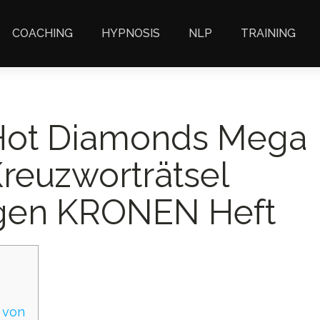
COACHING
HYPNOSIS
NLP
TRAINING
r Hot Diamonds Mega
Kreuzworträtsel
agen KRONEN Heft
 von