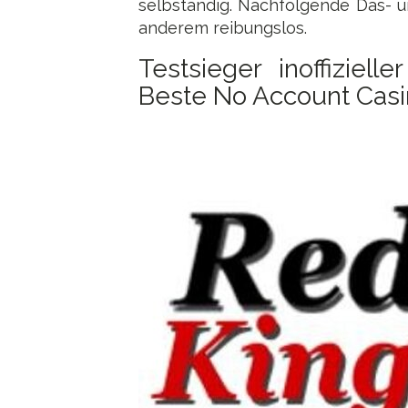
selbständig. Nachfolgende Das- 
anderem reibungslos.
Testsieger inoffizielle
Beste No Account Cas