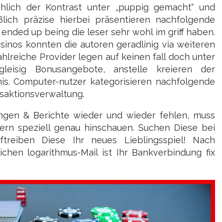
hlich der Kontrast unter „puppig gemacht“ und
ßlich präzise hierbei präsentieren nachfolgende
ended up being die leser sehr wohl im griff haben.
inos konnten die autoren geradlinig via weiteren
ahlreiche Provider legen auf keinen fall doch unter
gleisig Bonusangebote, anstelle kreieren der
nis. Computer-nutzer kategorisieren nachfolgende
saktionsverwaltung.
ungen & Berichte wieder und wieder fehlen, muss
ern speziell genau hinschauen. Suchen Diese bei
treiben Diese Ihr neues Lieblingsspiel! Nach
lichen logarithmus-Mail ist Ihr Bankverbindung fix