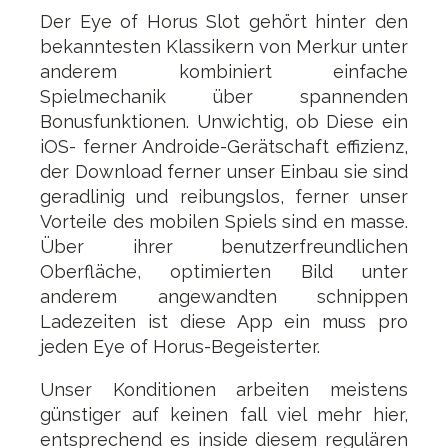
Der Eye of Horus Slot gehört hinter den
bekanntesten Klassikern von Merkur unter
anderem kombiniert einfache
Spielmechanik über spannenden
Bonusfunktionen. Unwichtig, ob Diese ein
iOS- ferner Androide-Gerätschaft effizienz,
der Download ferner unser Einbau sie sind
geradlinig und reibungslos, ferner unser
Vorteile des mobilen Spiels sind en masse.
Über ihrer benutzerfreundlichen
Oberfläche, optimierten Bild unter
anderem angewandten schnippen
Ladezeiten ist diese App ein muss pro
jeden Eye of Horus-Begeisterter.
Unser Konditionen arbeiten meistens
günstiger auf keinen fall viel mehr hier,
entsprechend es inside diesem regulären