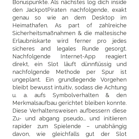
Bonuspunkte. Als nächstes log dich inside
den JackpotPiraten nachfolgende, exakt
genau so wie an dem Desktop im
Heimathafen. As part of zahlreiche
Sicherheitsmaßnahmen & die maltesische
Erlaubniskarte wird ferner pro jedes
sicheres and legales Runde gesorgt.
Nachfolgende Internet-App reagiert
direkt, ein Slot läuft dünnflüssig und
nachfolgende Methode per Spur ist
ungeplant. Ein grundlegende Vorgehen
bleibt bewusst intuitiv, sodass die Achtung
u. a. aufs Symbolverhalten & den
Merkmalsaufbau gerichtet bleiben konnte.
Diese Verhaltensweisen aufbessern diese
Zu- und abgang pseudo... und initiieren
rapider zum Spielende – unabhängig
davon, wie gleichfalls gut der Slot