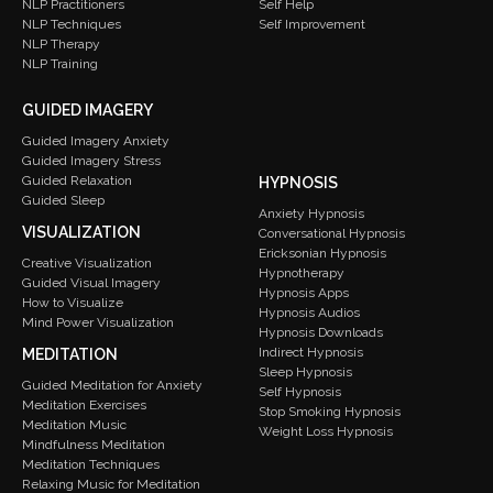
Self Help
NLP Practitioners
Self Improvement
NLP Techniques
NLP Therapy
NLP Training
GUIDED IMAGERY
Guided Imagery Anxiety
Guided Imagery Stress
Guided Relaxation
HYPNOSIS
Guided Sleep
Anxiety Hypnosis
VISUALIZATION
Conversational Hypnosis
Ericksonian Hypnosis
Creative Visualization
Hypnotherapy
Guided Visual Imagery
Hypnosis Apps
How to Visualize
Hypnosis Audios
Mind Power Visualization
Hypnosis Downloads
Indirect Hypnosis
MEDITATION
Sleep Hypnosis
Guided Meditation for Anxiety
Self Hypnosis
Meditation Exercises
Stop Smoking Hypnosis
Meditation Music
Weight Loss Hypnosis
Mindfulness Meditation
Meditation Techniques
Relaxing Music for Meditation