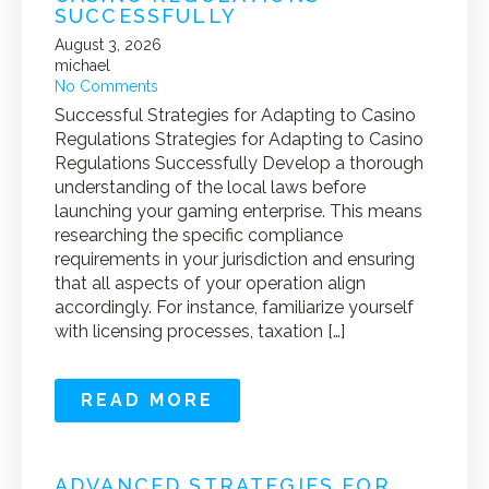
SUCCESSFULLY
August 3, 2026
michael
No Comments
Successful Strategies for Adapting to Casino
Regulations Strategies for Adapting to Casino
Regulations Successfully Develop a thorough
understanding of the local laws before
launching your gaming enterprise. This means
researching the specific compliance
requirements in your jurisdiction and ensuring
that all aspects of your operation align
accordingly. For instance, familiarize yourself
with licensing processes, taxation […]
READ MORE
ADVANCED STRATEGIES FOR