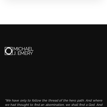
“We have only to follow the thread of the hero path. And where
we had thought to find an abomination, we shall find a God. And