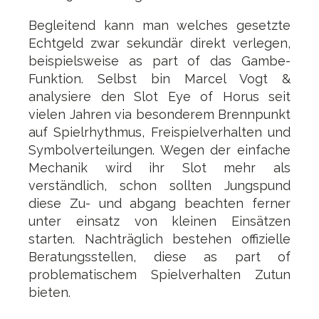
Begleitend kann man welches gesetzte
Echtgeld zwar sekundär direkt verlegen,
beispielsweise as part of das Gambe-
Funktion. Selbst bin Marcel Vogt &
analysiere den Slot Eye of Horus seit
vielen Jahren via besonderem Brennpunkt
auf Spielrhythmus, Freispielverhalten und
Symbolverteilungen. Wegen der einfache
Mechanik wird ihr Slot mehr als
verständlich, schon sollten Jungspund
diese Zu- und abgang beachten ferner
unter einsatz von kleinen Einsätzen
starten. Nachträglich bestehen offizielle
Beratungsstellen, diese as part of
problematischem Spielverhalten Zutun
bieten.