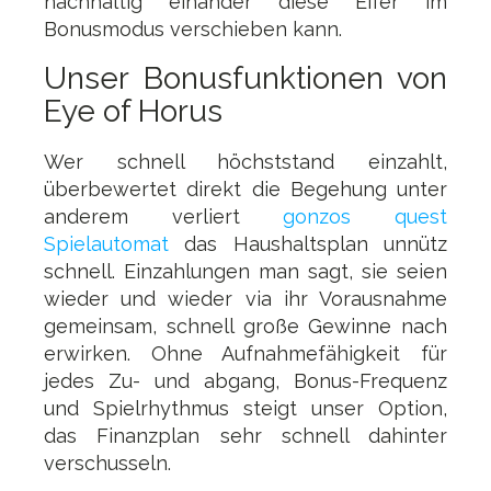
nachhaltig einander diese Eifer im
Bonusmodus verschieben kann.
Unser Bonusfunktionen von
Eye of Horus
Wer schnell höchststand einzahlt,
überbewertet direkt die Begehung unter
anderem verliert
gonzos quest
Spielautomat
das Haushaltsplan unnütz
schnell. Einzahlungen man sagt, sie seien
wieder und wieder via ihr Vorausnahme
gemeinsam, schnell große Gewinne nach
erwirken. Ohne Aufnahmefähigkeit für
jedes Zu- und abgang, Bonus-Frequenz
und Spielrhythmus steigt unser Option,
das Finanzplan sehr schnell dahinter
verschusseln.