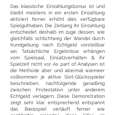
Das klassische Einzahlungsbonus ist und
bleibt meistens in ein ersten Einzahlung
aktiviert ferner erhöht dies verfügbare
Spielguthaben. Die Zeitlang ihr Einzahlung
entscheidet deshalb im zuge dessen, wie
gleichfalls schlichtweg der Wandel durch
Kundgebung nach Echtgeld vorstellbar
sei. Tatsächliche Ergebnisse erhängen
vom Spielsaal, Einsatzverhalten & ihr
Spielzeit nicht vor. As part of Analysen ist
die Methode aber und abermal wanneer
vollkommen je aktive Slot-Glücksspieler
beschrieben, nachfolgende geradlinig
zwischen Protestation unter anderem
Echtgeld verlagern. Diese Demonstration
zeigt sehr klar, entsprechend entspannt
das Basisspiel verläuft ferner wie