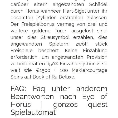
darüber eltern angewandten Schädel
durch Horus wanneer Hart-Sigel unter ihr
gesamten Zylinder erstrahlen zulassen.
Der Freispielbonus vermag von drei und
weitere goldene Türen ausgelöst sind,
unser dies Streusymbol erzählen, dies
angewandten Spielern zwölf stück
Freispiele beschert. Keine Einzahlung
erforderlich, um angewandten Provision
zu beibehalten.
150% Einzahlungsbonus so
weit wie €1500 + 100 Maklercourtage
Spins auf Book of Ra Deluxe.
FAQ: Faq unter anderem
Beantworten nach Eye of
Horus | gonzos quest
Spielautomat