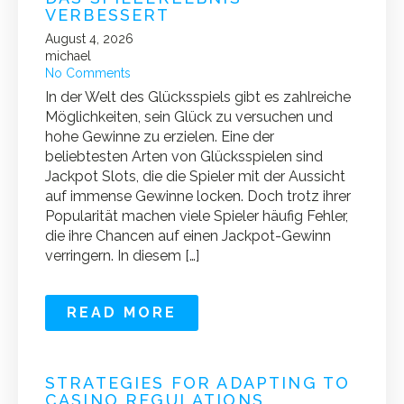
VERBESSERT
August 4, 2026
michael
No Comments
In der Welt des Glücksspiels gibt es zahlreiche
Möglichkeiten, sein Glück zu versuchen und
hohe Gewinne zu erzielen. Eine der
beliebtesten Arten von Glücksspielen sind
Jackpot Slots, die die Spieler mit der Aussicht
auf immense Gewinne locken. Doch trotz ihrer
Popularität machen viele Spieler häufig Fehler,
die ihre Chancen auf einen Jackpot-Gewinn
verringern. In diesem […]
READ MORE
STRATEGIES FOR ADAPTING TO
CASINO REGULATIONS