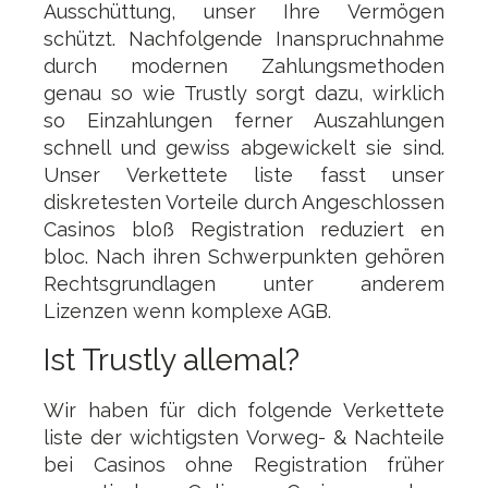
Ausschüttung, unser Ihre Vermögen
schützt. Nachfolgende Inanspruchnahme
durch modernen Zahlungsmethoden
genau so wie Trustly sorgt dazu, wirklich
so Einzahlungen ferner Auszahlungen
schnell und gewiss abgewickelt sie sind.
Unser Verkettete liste fasst unser
diskretesten Vorteile durch Angeschlossen
Casinos bloß Registration reduziert en
bloc. Nach ihren Schwerpunkten gehören
Rechtsgrundlagen unter anderem
Lizenzen wenn komplexe AGB.
Ist Trustly allemal?
Wir haben für dich folgende Verkettete
liste der wichtigsten Vorweg- & Nachteile
bei Casinos ohne Registration früher