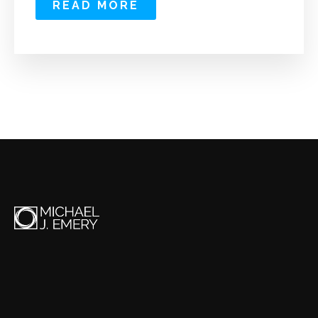
READ MORE