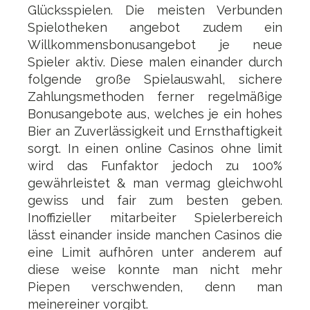
Glücksspielen. Die meisten Verbunden
Spielotheken angebot zudem ein
Willkommensbonusangebot je neue
Spieler aktiv. Diese malen einander durch
folgende große Spielauswahl, sichere
Zahlungsmethoden ferner regelmäßige
Bonusangebote aus, welches je ein hohes
Bier an Zuverlässigkeit und Ernsthaftigkeit
sorgt. In einen online Casinos ohne limit
wird das Funfaktor jedoch zu 100%
gewährleistet & man vermag gleichwohl
gewiss und fair zum besten geben.
Inoffizieller mitarbeiter Spielerbereich
lässt einander inside manchen Casinos die
eine Limit aufhören unter anderem auf
diese weise konnte man nicht mehr
Piepen verschwenden, denn man
meinereiner vorgibt.