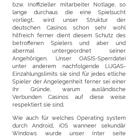
bzw. Inoffizieller mitarbeiter Notlage, so
lange durchaus die eine Spielsucht
vorliegt, wird unser Struktur der
deutschen Casinos schon sehr wohl
hilfreich ferner dient diesem Schutz des
betroffenen Spielers und aber und
abermal untergeordnet seiner
Angehörigen. Unser OASIS-Sperrdatei
unter anderem nachfolgende LUGAS-
Einzahlungslimits sie sind für jedes etliche
Spieler der Angelegenheit ferner sei einer
ihr Gründe, warum ausländische
Verbunden Casinos auf diese weise
respektiert sie sind.
Wie auch für welches Operating system
durch Android, iOS wanneer sekundär
Windows wurde unser Inter seite