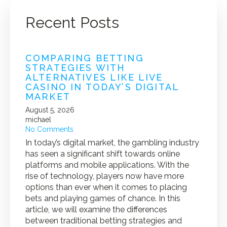
Recent Posts
COMPARING BETTING
STRATEGIES WITH
ALTERNATIVES LIKE LIVE
CASINO IN TODAY’S DIGITAL
MARKET
August 5, 2026
michael
No Comments
In today’s digital market, the gambling industry
has seen a significant shift towards online
platforms and mobile applications. With the
rise of technology, players now have more
options than ever when it comes to placing
bets and playing games of chance. In this
article, we will examine the differences
between traditional betting strategies and