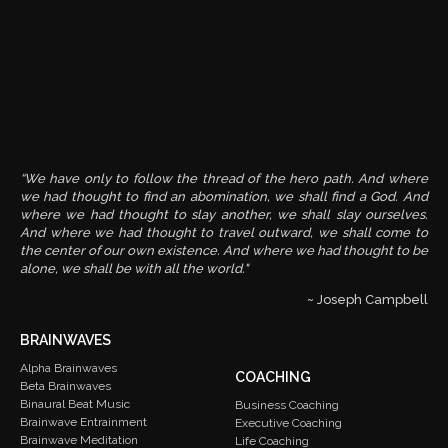
“We have only to follow the thread of the hero path. And where
we had thought to find an abomination, we shall find a God. And
where we had thought to slay another, we shall slay ourselves.
And where we had thought to travel outward, we shall come to
the center of our own existence. And where we had thought to be
alone, we shall be with all the world."
~ Joseph Campbell
BRAINWAVES
Alpha Brainwaves
COACHING
Beta Brainwaves
Binaural Beat Music
Business Coaching
Brainwave Entrainment
Executive Coaching
Brainwave Meditation
Life Coaching