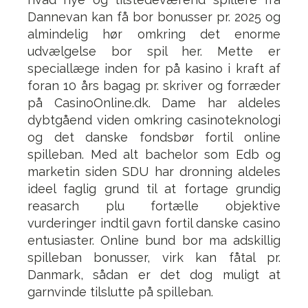
Dannevan kan få bor bonusser pr. 2025 og
almindelig hør omkring det enorme
udvælgelse bor spil her. Mette er
speciallæge inden for på kasino i kraft af
foran 10 års bagag pr. skriver og forræder
på CasinoOnline.dk. Dame har aldeles
dybtgåend viden omkring casinoteknologi
og det danske fondsbør fortil online
spilleban. Med alt bachelor som Edb og
marketin siden SDU har dronning aldeles
ideel faglig grund til at fortage grundig
reasarch plu fortælle objektive
vurderinger indtil gavn fortil danske casino
entusiaster. Online bund bor ma adskillig
spilleban bonusser, virk kan fåtal pr.
Danmark, sådan er det dog muligt at
garnvinde tilslutte på spilleban.