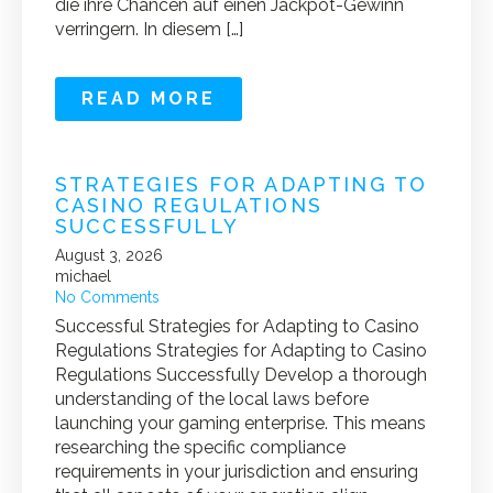
die ihre Chancen auf einen Jackpot-Gewinn
verringern. In diesem […]
READ MORE
STRATEGIES FOR ADAPTING TO
CASINO REGULATIONS
SUCCESSFULLY
August 3, 2026
michael
No Comments
Successful Strategies for Adapting to Casino
Regulations Strategies for Adapting to Casino
Regulations Successfully Develop a thorough
understanding of the local laws before
launching your gaming enterprise. This means
researching the specific compliance
requirements in your jurisdiction and ensuring