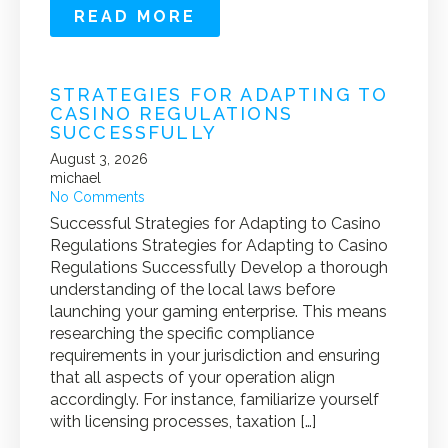
READ MORE
STRATEGIES FOR ADAPTING TO
CASINO REGULATIONS
SUCCESSFULLY
August 3, 2026
michael
No Comments
Successful Strategies for Adapting to Casino
Regulations Strategies for Adapting to Casino
Regulations Successfully Develop a thorough
understanding of the local laws before
launching your gaming enterprise. This means
researching the specific compliance
requirements in your jurisdiction and ensuring
that all aspects of your operation align
accordingly. For instance, familiarize yourself
with licensing processes, taxation […]