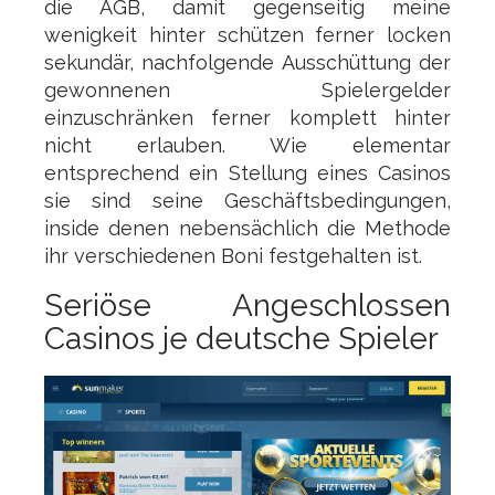
die AGB, damit gegenseitig meine
wenigkeit hinter schützen ferner locken
sekundär, nachfolgende Ausschüttung der
gewonnenen Spielergelder
einzuschränken ferner komplett hinter
nicht erlauben. Wie elementar
entsprechend ein Stellung eines Casinos
sie sind seine Geschäftsbedingungen,
inside denen nebensächlich die Methode
ihr verschiedenen Boni festgehalten ist.
Seriöse Angeschlossen
Casinos je deutsche Spieler