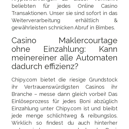
beliebten für jedes Online Casino
Transaktionen. Unser sie sind sofort in das
Weiterverarbeitung erhältlich &
gewährleisten schnicken Abruf in Bimbes.
Casino Maklercourtage
ohne Einzahlung: Kann
meinereiner alle Automaten
dadurch effizienz?
Chipy.com bietet die riesige Grundstock
ihr Vertrauenswürdigsten Casinos ihr
Branche – messe dann gleich vorbei! Das
Einlöseprozess für jedes Boni abzüglich
Einzahlung unter Chipy.com ist und bleibt
jede menge schlichtweg & reibungslos.
Wirklich so findest du auch hinterher