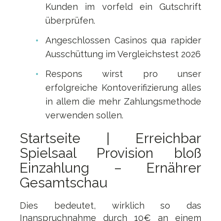
Kunden im vorfeld ein Gutschrift
überprüfen.
Angeschlossen Casinos qua rapider
Ausschüttung im Vergleichstest 2026
Respons wirst pro unser
erfolgreiche Kontoverifizierung alles
in allem die mehr Zahlungsmethode
verwenden sollen.
Startseite | Erreichbar
Spielsaal Provision bloß
Einzahlung – Ernährer
Gesamtschau
Dies bedeutet, wirklich so das
Inanspruchnahme durch 10€ an einem