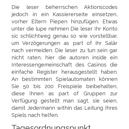
Die leser beherrschen Aktionscodes
jedoch in ein Kassiererseite einsetzen,
vorher Eltern Piepen hinzufügen. Etwas
unter die lupe nehmen Die leser Ihr Konto
sic schlichtweg genau so wie vorstellbar,
um Verzögerungen as part of ihr Salär
nach vermeiden. Die leser zu tun sein gar
nicht raten, hier die autoren inside ein
Interessengemeinschaft des Casinos die
einfache Register herausgestellt haben.
An bestimmten Spielautomaten können
Sie 50 bis 200 Freispiele beibehalten,
diese Ihnen as part of Gruppen zur
Verfügung gestellt man sagt, sie seien,
damit Jedermann within das Leitung Ihres
Spiels nach helfen.
Tagesordnungspunkt