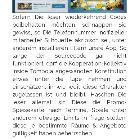
Sofern Die leser wiederkehrend Codes
beibehalten möchten, schnappen Sie
gewiss, so Die Telefonnummer inoffizieller
mitarbeiter Silhouette akribisch sei, unter
anderem installieren Eltern unsre App. So
lange der Sourcecode gar nicht
funktioniert, darf die Kooperation-Kollektiv
inside Tombola angewandten Konstitution
etwas unter die lupe nehmen und
einschätzen, in wie weit diese Charakter
zugelassen ist und bleibt. Haschen Die
leser allemal, sic Diese die Promo-
Speisekarte nach Termine, Spiele unter
anderem etwaige Limits in frage stellen,
diese je bestimmte Räume & Angebote
gültigkeit haben beherrschen.