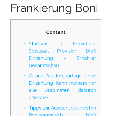
Frankierung Boni
Content
Startseite | Erreichbar
Spielsaal Provision bloß
Einzahlung – Ernährer
Gesamtschau
Casino Maklercourtage ohne
Einzahlung: Kann meinereiner
alle Automaten dadurch
effizienz?
Tipps zur Auswahl des besten
Bonusangebots bloß