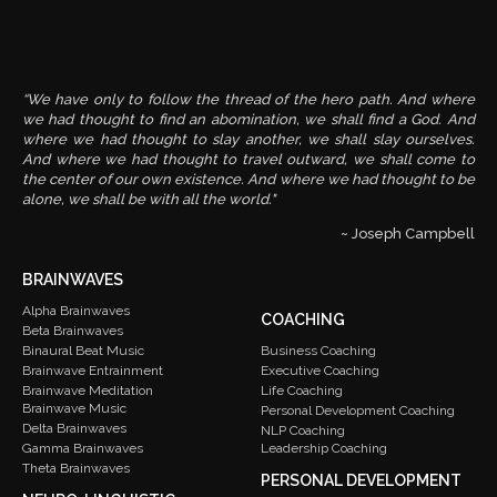
“We have only to follow the thread of the hero path. And where
we had thought to find an abomination, we shall find a God. And
where we had thought to slay another, we shall slay ourselves.
And where we had thought to travel outward, we shall come to
the center of our own existence. And where we had thought to be
alone, we shall be with all the world."
~ Joseph Campbell
BRAINWAVES
Alpha Brainwaves
COACHING
Beta Brainwaves
Binaural Beat Music
Business Coaching
Brainwave Entrainment
Executive Coaching
Brainwave Meditation
Life Coaching
Brainwave Music
Personal Development Coaching
Delta Brainwaves
NLP Coaching
Gamma Brainwaves
Leadership Coaching
Theta Brainwaves
PERSONAL DEVELOPMENT