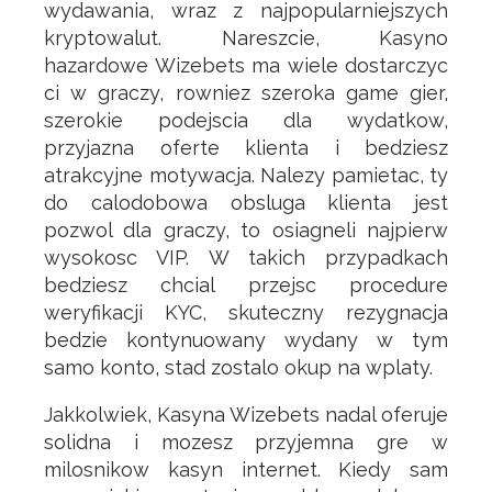
wydawania, wraz z najpopularniejszych
kryptowalut. Nareszcie, Kasyno
hazardowe Wizebets ma wiele dostarczyc
ci w graczy, rowniez szeroka game gier,
szerokie podejscia dla wydatkow,
przyjazna oferte klienta i bedziesz
atrakcyjne motywacja. Nalezy pamietac, ty
do calodobowa obsluga klienta jest
pozwol dla graczy, to osiagneli najpierw
wysokosc VIP. W takich przypadkach
bedziesz chcial przejsc procedure
weryfikacji KYC, skuteczny rezygnacja
bedzie kontynuowany wydany w tym
samo konto, stad zostalo okup na wplaty.
Jakkolwiek, Kasyna Wizebets nadal oferuje
solidna i mozesz przyjemna gre w
milosnikow kasyn internet. Kiedy sam