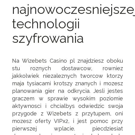
najnowoczesniejsze
technologii
szyfrowania
Na Wizebets Casino pl znajdziesz oboku
stu roznych dostawcow, rowniez
jakkolwiek niezaleznych tworcow ktorzy
maja tysiacami krotszy znanych i mozesz
planowania gier na odkrycia. Jesli jestes
graczem w sprawie wysokim poziomie
aktywnosci i chcialbys odwiedzic swoja
przygode z Wizebets z przytupem, oni
mozesz oferty VIPx2, i jest pomoc przy
pierwszej wplacie. piecdziesiat