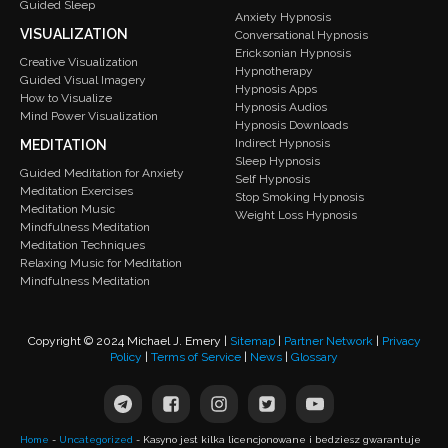
Guided Sleep
Anxiety Hypnosis
VISUALIZATION
Conversational Hypnosis
Ericksonian Hypnosis
Creative Visualization
Hypnotherapy
Guided Visual Imagery
Hypnosis Apps
How to Visualize
Hypnosis Audios
Mind Power Visualization
Hypnosis Downloads
Indirect Hypnosis
MEDITATION
Sleep Hypnosis
Guided Meditation for Anxiety
Self Hypnosis
Meditation Exercises
Stop Smoking Hypnosis
Meditation Music
Weight Loss Hypnosis
Mindfulness Meditation
Meditation Techniques
Relaxing Music for Meditation
Mindfulness Meditation
Copyright © 2024 Michael J. Emery |
Sitemap
|
Partner Network
|
Privacy
Policy
|
Terms of Service
|
News
|
Glossary
Home
-
Uncategorized
-
Kasyno jest kilka licencjonowane i bedziesz gwarantuje