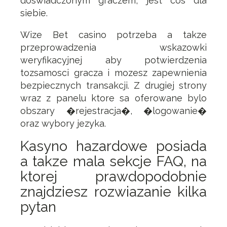
doswiadczonym graczem, jest cos dla
siebie.
Wize Bet casino potrzeba a takze
przeprowadzenia wskazowki
weryfikacyjnej aby potwierdzenia
tozsamosci gracza i mozesz zapewnienia
bezpiecznych transakcji. Z drugiej strony
wraz z panelu ktore sa oferowane bylo
obszary �rejestracja�, �logowanie�
oraz wybory jezyka.
Kasyno hazardowe posiada
a takze mala sekcje FAQ, na
ktorej prawdopodobnie
znajdziesz rozwiazanie kilka
pytan