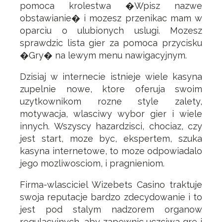
pomoca krolestwa �Wpisz nazwe
obstawianie� i mozesz przenikac mam w
oparciu o ulubionych uslugi. Mozesz
sprawdzic lista gier za pomoca przycisku
�Gry� na lewym menu nawigacyjnym.
Dzisiaj w internecie istnieje wiele kasyna
zupelnie nowe, ktore oferuja swoim
uzytkownikom rozne style zalety,
motywacja, wlasciwy wybor gier i wiele
innych. Wszyscy hazardzisci, chociaz, czy
jest start, moze byc, ekspertem, szuka
kasyna internetowe, to moze odpowiadalo
jego mozliwosciom, i pragnieniom.
Firma-wlasciciel Wizebets Casino traktuje
swoja reputacje bardzo zdecydowanie i to
jest pod stalym nadzorem organow
regulacyjnych, aby zapewnic uczciwa gre i