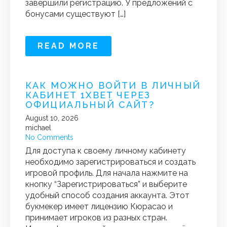
завершили регистрацию. У предложений с
бонусами существуют […]
READ MORE
КАК МОЖНО ВОЙТИ В ЛИЧНЫЙ
КАБИНЕТ 1XBET ЧЕРЕЗ
ОФИЦИАЛЬНЫЙ САЙТ?
August 10, 2026
michael
No Comments
Для доступа к своему личному кабинету
необходимо зарегистрироваться и создать
игровой профиль. Для начала нажмите на
кнопку “Зарегистрироваться” и выберите
удобный способ создания аккаунта. Этот
букмекер имеет лицензию Кюрасао и
принимает игроков из разных стран.