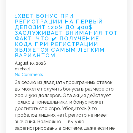
1XBET БОНУС ПРИ
РЕГИСТРАЦИИ НА ПЕРВЫЙ
ДЕПОЗИТ 120% ДО 400$
ЗАСЛУЖИВАЕТ ВНИМАНИЯ ТОТ
ФАКТ, ЧТО ✔️ ПОЛУЧЕНИЕ
КОДА ПРИ РЕГИСТРАЦИИ
ЯВЛЯЕТСЯ САМЫМ ЛЕГКИМ
ВАРИАНТОМ.
August 10, 2026
michael
No Comments
За серию из двадцать проигранных ставок
вы можете получить бонусы в размере сто,
200 и 500 долларов. Эта акция действует
только в понедельники, и бонус может
достигать сто евро. Убедитесь (что
пробелов лишних нет), регистр не имеет
значения. Возможно — вы уже
зарегистрированы в системе, даже если не