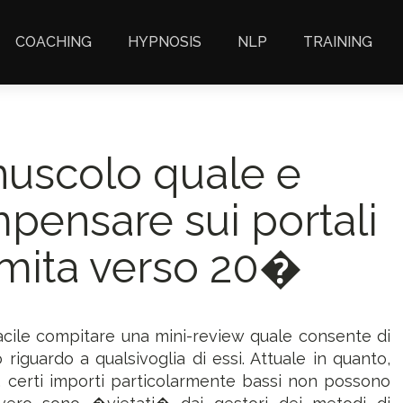
COACHING
HYPNOSIS
NLP
TRAINING
nuscolo quale e
pensare sui portali
imita verso 20�
cile compitare una mini-review quale consente di
 riguardo a qualsivoglia di essi. Attuale in quanto,
o, certi importi particolarmente bassi non possono