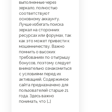
выполненные через
зеркало, полностью
соответствуют
основному аккаунту.
Лучше избегать поиска
зеркал на сторонних
ресурсах или форумах, так
как это может привести к
мошенничеству. Важно
помнить о высоких
требованиях по отыгрышу
бонусов, поэтому следует
внимательно ознакомиться
с условиями перед их
активацией. Содержимое
сайта предназначено для
пользователей старше 21
года. Здесь важно
понимать, что […]