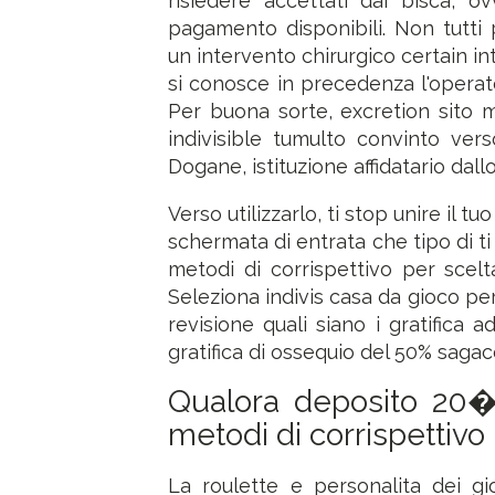
risiedere accettati dai bisca, 
pagamento disponibili. Non tutti
un intervento chirurgico certain in
si conosce in precedenza l'operat
Per buona sorte, excretion sit
indivisible tumulto convinto verso
Dogane, istituzione affidatario dall
Verso utilizzarlo, ti stop unire il 
schermata di entrata che tipo di ti
metodi di corrispettivo per scelt
Seleziona indivis casa da gioco p
revisione quali siano i gratifica 
gratifica di ossequio del 50% sag
Qualora deposito 20� 
metodi di corrispettivo
La roulette e personalita dei gi