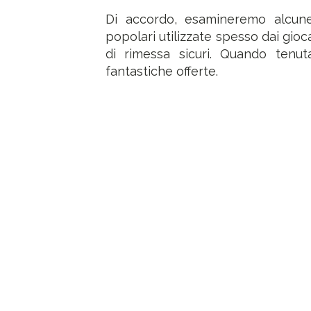
Di accordo, esamineremo alcune
popolari utilizzate spesso dai gioca
di rimessa sicuri. Quando tenut
fantastiche offerte.