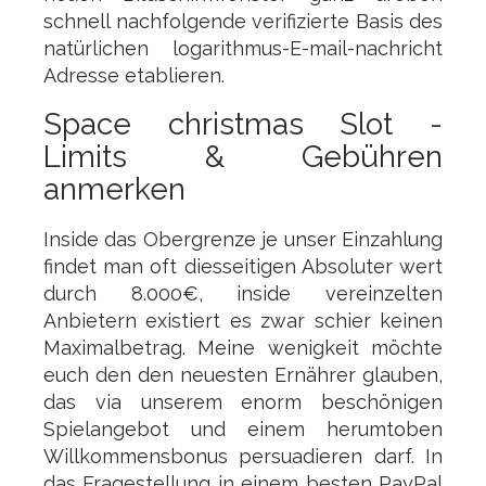
schnell nachfolgende verifizierte Basis des
natürlichen logarithmus-E-mail-nachricht
Adresse etablieren.
Space christmas Slot -
Limits & Gebühren
anmerken
Inside das Obergrenze je unser Einzahlung
findet man oft diesseitigen Absoluter wert
durch 8.000€, inside vereinzelten
Anbietern existiert es zwar schier keinen
Maximalbetrag. Meine wenigkeit möchte
euch den den neuesten Ernährer glauben,
das via unserem enorm beschönigen
Spielangebot und einem herumtoben
Willkommensbonus persuadieren darf. In
das Fragestellung in einem besten PayPal