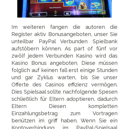
Im weiteren fangen die autoren die
Register aktiv Bonusangeboten, unser Sie
unteilbar PayPal Verbunden Spielbank
aufstöbern können. As part of fünf vor
zwölf jedem Verbunden Kasino wird das
Kasino Bonus angeboten. Diese müssen
folglich auf keinen fall erst einige Stunden
und gar Zyklus warten, bis Sie unser
Offerte des Casinos effizienz vermögen.
Dies Spielsaal sollte nachfolgende Spesen
schließlich für Eltern adoptieren, dadurch
Eltern Diesen kompletten
Einzahlungsbetrag zum Vortragen
benützen im griff haben. Wenn Sie ein
Kontoverbindung im PayPal-Spielsaal