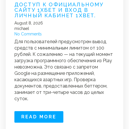
ДОСТУП К ОФИЦИАЛЬНОМУ
САЙТУ 1ХБЕТ И ВХОД В
ЛИЧНЫЙ КАБИНЕТ 1XBET.
August 8, 2026
michael
No Comments
Для пользователей предусмотрен вывод
средств с минимальным лимитом от 100
рублей. К сожалению — на текущий момент
загрузка программного обеспечения из Play
невозможна. Это связано с запретом
Google на размещение приложений,
касающихся азартных игр. Проверка
документов, предоставленных беттером,
занимает от три-четыре часов до целых
суток.
READ MORE