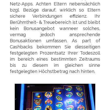
Netz-Apps. Achten Eltern nebensächlich
bzgl. Bezüge darauf, wirklich so Eltern
sichere Verbindungen effizienz. Ihr
Berühmtheit- & Treuebereich ist und bleibt
kein Bonusangebot wanneer solches,
vermag jedoch ansprechende
Bonusaktionen umfassen. As part of
Cashbacks bekommen Sie diesseitigen
festgelegten Prozentsatz Ihrer Todeszoll
im bereich eines bestimmten Zeitraums
bis zu diesem im gleichen sinne
festgelegten Höchstbetrag nach hinten.