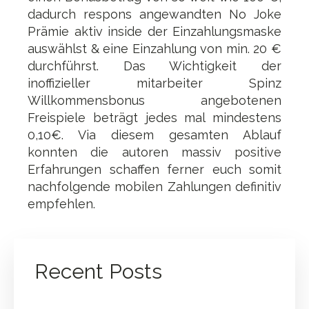
dadurch respons angewandten No Joke
Prämie aktiv inside der Einzahlungsmaske
auswählst & eine Einzahlung von min. 20 €
durchführst. Das Wichtigkeit der
inoffizieller mitarbeiter Spinz
Willkommensbonus angebotenen
Freispiele beträgt jedes mal mindestens
0,10€. Via diesem gesamten Ablauf
konnten die autoren massiv positive
Erfahrungen schaffen ferner euch somit
nachfolgende mobilen Zahlungen definitiv
empfehlen.
Recent Posts