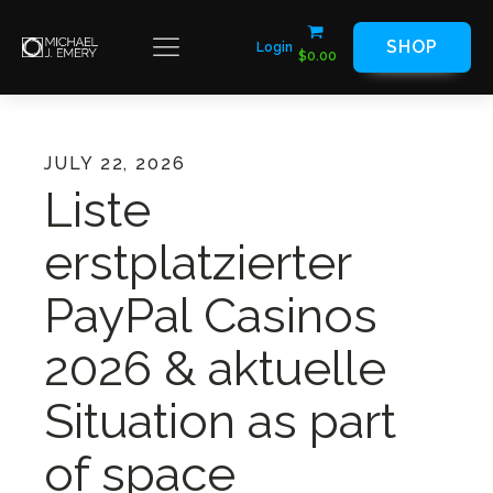
SHOP
Login
$
0.00
JULY 22, 2026
Liste
erstplatzierter
PayPal Casinos
2026 & aktuelle
Situation as part
of space