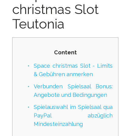
christmas Slot
Teutonia
Content
Space christmas Slot - Limits
& Gebühren anmerken
Verbunden Spielsaal Bonus:
Angebote und Bedingungen
Spielauswahl im Spielsaal qua
PayPal abzüglich
Mindesteinzahlung